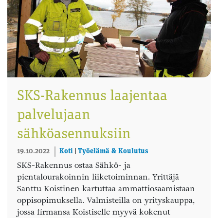
SKS-Rakennus laajentaa
palvelujaan
sähköasennuksiin
19.10.2022
Koti
|
Työelämä & Koulutus
SKS-Rakennus ostaa Sähkö- ja
pientalourakoinnin liiketoiminnan. Yrittäjä
Santtu Koistinen kartuttaa ammattiosaamistaan
oppisopimuksella. Valmisteilla on yrityskauppa,
jossa firmansa Koistiselle myyvä kokenut