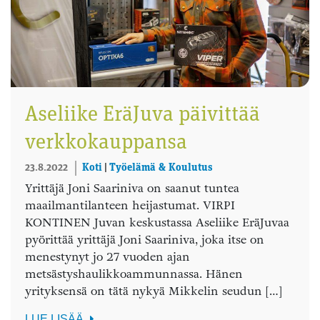
Aseliike EräJuva päivittää
verkkokauppansa
23.8.2022
Koti
|
Työelämä & Koulutus
Yrittäjä Joni Saariniva on saanut tuntea
maailmantilanteen heijastumat. VIRPI
KONTINEN Juvan keskustassa Aseliike EräJuvaa
pyörittää yrittäjä Joni Saariniva, joka itse on
menestynyt jo 27 vuoden ajan
metsästyshaulikkoammunnassa. Hänen
yrityksensä on tätä nykyä Mikkelin seudun […]
LUE LISÄÄ