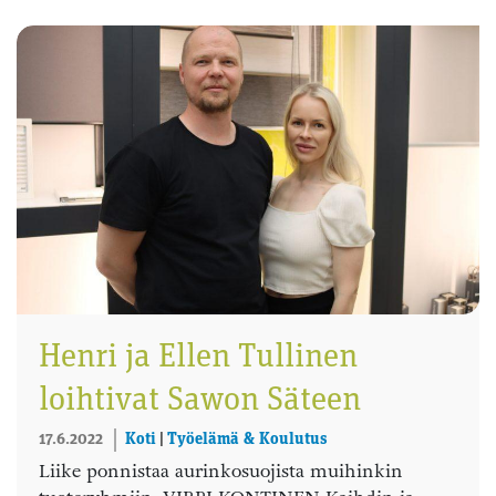
Henri ja Ellen Tullinen
loihtivat Sawon Säteen
17.6.2022
Koti
|
Työelämä & Koulutus
Liike ponnistaa aurinkosuojista muihinkin