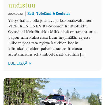
uudistuu
20.9.2022
Koti
|
Työelämä & Koulutus
Yritys haluaa olla joustava ja kokonaisvaltainen.
VIRPI KONTINEN Itä-Suomen Keittiötukku
Oy:ssä eli Keittiötukku Mikkelissä on tapahtunut
paljon niin kulisseissa kuin myymälän arjessa.
Liike tarjoaa tätä nykyä kaikkien kodin
kiintokalusteiden palvelut suunnittelusta
asentamiseen sekä rahoitusratkaisuihin […]
LUE LISÄÄ