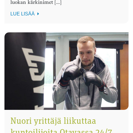
luokan kärkinimet […]
LUE LISÄÄ
Nuori yrittäjä liikuttaa