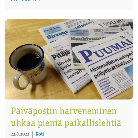
Päiväpostin harveneminen
uhkaa pieniä paikallislehtiä
23.8.2022
Koti