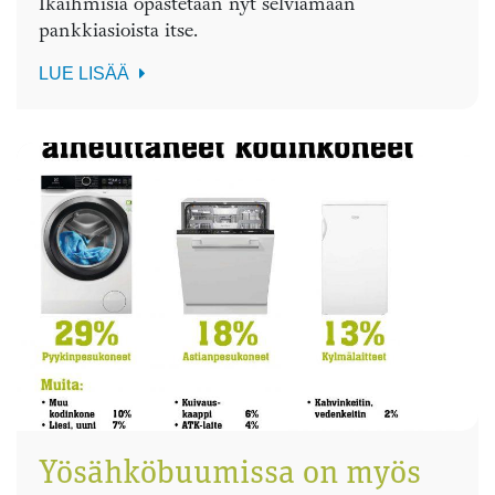
Ikäihmisiä opastetaan nyt selviämään
pankkiasioista itse.
LUE LISÄÄ
Yösähköbuumissa on myös