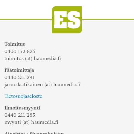
Toimitus
0400 172 825
toimitus (at) haumedia.fi
Päätoimittaja
0440 211 291
jarno.laatikainen (at) haumedia.fi
Tietosuojaseloste
Ilmoitusmyynti
0440 211 285
myynti (at) haumedia.fi
Aineistot / Sivunvalmistus