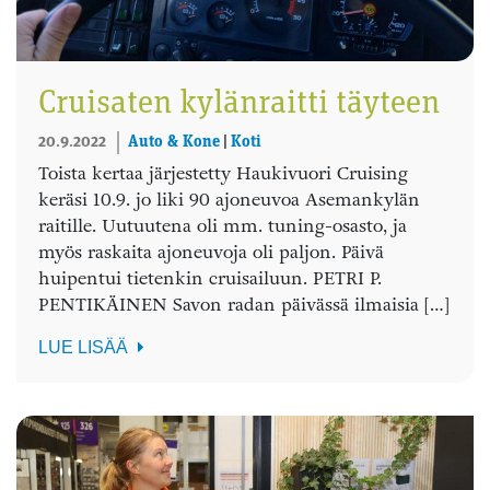
Cruisaten kylänraitti täyteen
20.9.2022
Auto & Kone
|
Koti
Toista kertaa järjestetty Haukivuori Cruising
keräsi 10.9. jo liki 90 ajoneuvoa Asemankylän
raitille. Uutuutena oli mm. tuning-osasto, ja
myös raskaita ajoneuvoja oli paljon. Päivä
huipentui tietenkin cruisailuun. PETRI P.
PENTIKÄINEN Savon radan päivässä ilmaisia […]
LUE LISÄÄ