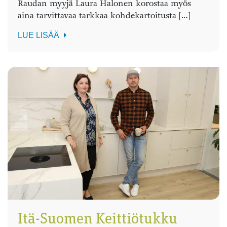
Raudan myyjä Laura Halonen korostaa myös
aina tarvittavaa tarkkaa kohdekartoitusta […]
LUE LISÄÄ
Itä-Suomen Keittiötukku