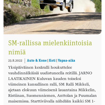
SM-rallissa mielenkiintoisia
nimiä
23.8.2022
Auto & Kone
|
Koti
|
Vapaa-aika
Yksipäiväinen kesäralli houkuttelee
vauhdinnälkäisiä uudistuneella reitillä. JARNO
LAATIKAINEN Kuluvan kauden toiseksi
viimeinen kansallinen ralli, SM Ralli Mikkeli,
ajetaan elokuun viimeisenä lauantaina Mikkelin,
Ristiinan, Suomenniemen, Anttolan ja Puumalan
maisemissa. Starttiviivalla nähdään kaikki SM 1-