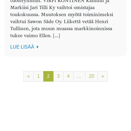
tuoteryhmiin. VIRPI KONTINEN Kaihdin ja
Markiisi Jari Tilli Ky vaihtoi omistajaa
toukokuussa. Muutoksen myötä toiminimeksi
vaihtui Sawon Säde Oy. Liikettä vetää Henri
Tullinen, jota muun muassa markkinoinnissa
tukee vaimo Ellen. […]
LUE LISÄÄ
«
1
2
3
4
…
20
»