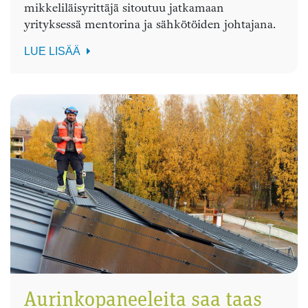
mikkeliläisyrittäjä sitoutuu jatkamaan
yrityksessä mentorina ja sähkötöiden johtajana.
LUE LISÄÄ
Aurinkopaneeleita saa taas