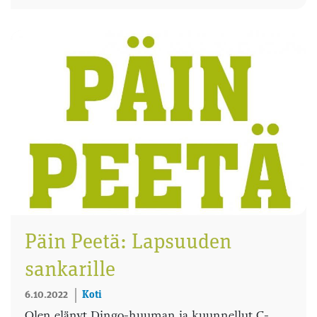
Päin Peetä: Lapsuuden
sankarille
6.10.2022
Koti
Olen elänyt Dingo-huuman ja kuunnellut C-