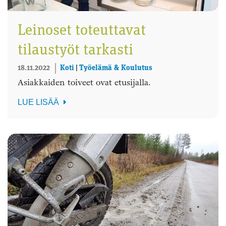
Leinoset toteuttavat
tilaustyöt tarkasti
18.11.2022
Koti
|
Työelämä & Koulutus
Asiakkaiden toiveet ovat etusijalla.
LUE LISÄÄ