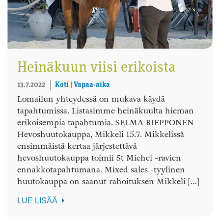
Heinäkuun viisi erikoista
13.7.2022
Koti
|
Vapaa-aika
Lomailun yhteydessä on mukava käydä
tapahtumissa. Listasimme heinäkuulta hieman
erikoisempia tapahtumia. SELMA RIEPPONEN
Hevoshuutokauppa, Mikkeli 15.7. Mikkelissä
ensimmäistä kertaa järjestettävä
hevoshuutokauppa toimii St Michel -ravien
ennakkotapahtumana. Mixed sales -tyylinen
huutokauppa on saanut rahoituksen Mikkeli […]
LUE LISÄÄ