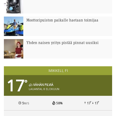
Moottoripuiston paikalle haetaan toimijaa
Yhden naisen yritys pistää pinnat uusiksi
MIKKELI, FI
17
°
VÄHÄN PILVIÄ
LAUANTAI, 8 ELOKUUN
°
°
5
58%
17
17
M/S