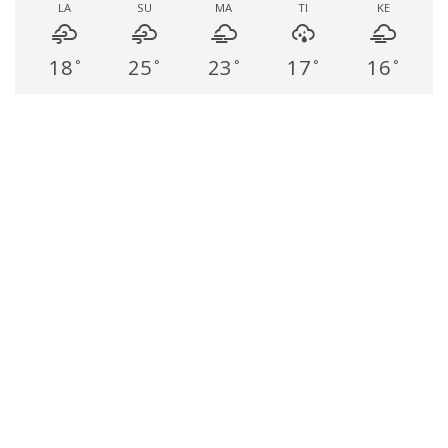
LA
SU
MA
TI
KE
18
25
23
17
16
°
°
°
°
°