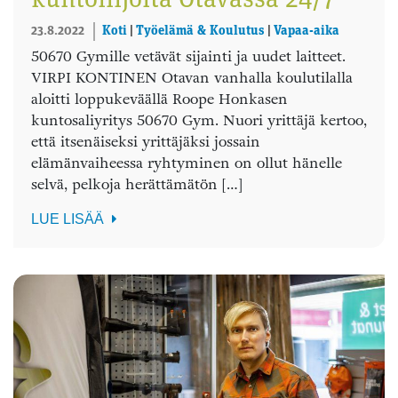
kuntoilijoita Otavassa 24/7
23.8.2022
Koti
|
Työelämä & Koulutus
|
Vapaa-aika
50670 Gymille vetävät sijainti ja uudet laitteet.
VIRPI KONTINEN Otavan vanhalla koulutilalla
aloitti loppukeväällä Roope Honkasen
kuntosaliyritys 50670 Gym. Nuori yrittäjä kertoo,
että itsenäiseksi yrittäjäksi jossain
elämänvaiheessa ryhtyminen on ollut hänelle
selvä, pelkoja herättämätön […]
LUE LISÄÄ