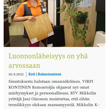
Luonnonläheisyys on yhä
arvossaan
20.9.2022
Koti
|
Rakentaminen
Sisustuksesta halutaan omannäköinen. VIRPI
KONTINEN Remontoijia ohjaavat nyt omat
mieltymykset ja persoonallisuus. RTV Mikkelin
yrittäjä Jani Oinonen muistuttaa, että eihän
trendikkyys olekaan massamyyntiä. Mikkelin K-