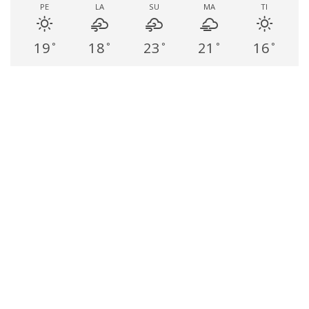
PE
LA
SU
MA
TI
19
18
23
21
16
°
°
°
°
°