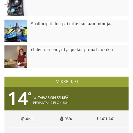
Moottoripuiston paikalle haetaan toimijaa
Yhden naisen yritys pistää pinnat uusiksi
MIKKELI, FI
14
°
TAIVAS ON SELKEÄ
PERJANTAI, 7 ELOKUUN
°
°
4
93%
14
14
M/S