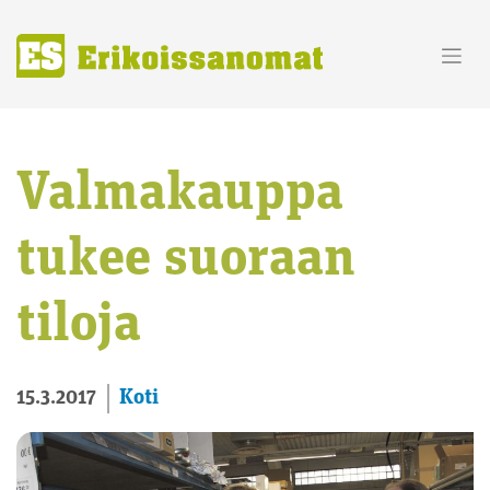
Skip
to
content
Valmakauppa
tukee suoraan
tiloja
Koti
15.3.2017