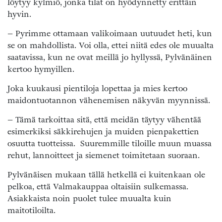
löytyy kylmiö, jonka tilat on hyödynnetty erittäin
hyvin.
– Pyrimme ottamaan valikoimaan uutuudet heti, kun
se on mahdollista. Voi olla, ettei niitä edes ole muualta
saatavissa, kun ne ovat meillä jo hyllyssä, Pylvänäinen
kertoo hymyillen.
Joka kuukausi pientiloja lopettaa ja mies kertoo
maidontuotannon vähenemisen näkyvän myynnissä.
– Tämä tarkoittaa sitä, että meidän täytyy vähentää
esimerkiksi säkkirehujen ja muiden pienpakettien
osuutta tuotteissa. Suuremmille tiloille muun muassa
rehut, lannoitteet ja siemenet toimitetaan suoraan.
Pylvänäisen mukaan tällä hetkellä ei kuitenkaan ole
pelkoa, että Valmakauppaa oltaisiin sulkemassa.
Asiakkaista noin puolet tulee muualta kuin
maitotiloilta.