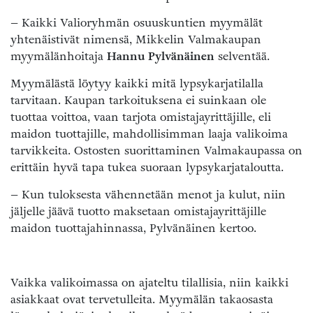
– Kaikki Valioryhmän osuuskuntien myymälät
yhtenäistivät nimensä, Mikkelin Valmakaupan
myymälänhoitaja
Hannu Pylvänäinen
selventää.
Myymälästä löytyy kaikki mitä lypsykarjatilalla
tarvitaan. Kaupan tarkoituksena ei suinkaan ole
tuottaa voittoa, vaan tarjota omistajayrittäjille, eli
maidon tuottajille, mahdollisimman laaja valikoima
tarvikkeita. Ostosten suorittaminen Valmakaupassa on
erittäin hyvä tapa tukea suoraan lypsykarjataloutta.
– Kun tuloksesta vähennetään menot ja kulut, niin
jäljelle jäävä tuotto maksetaan omistajayrittäjille
maidon tuottajahinnassa, Pylvänäinen kertoo.
Vaikka valikoimassa on ajateltu tilallisia, niin kaikki
asiakkaat ovat tervetulleita. Myymälän takaosasta