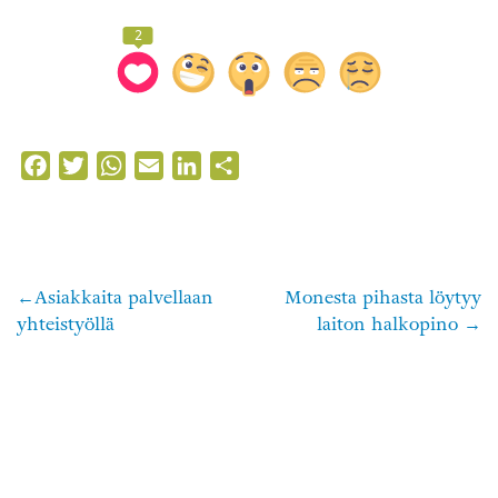
2
Facebook
Twitter
WhatsApp
Email
LinkedIn
Share
Asiakkaita palvellaan
Monesta pihasta löytyy
Artikkelien
yhteistyöllä
laiton halkopino
selaus