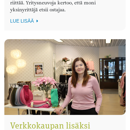
riittää. Yritysneuvoja kertoo, että moni
yksinyrittäjä etsii ostajaa.
LUE LISÄÄ
Verkkokaupan lisäksi