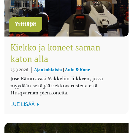
Yrittäjät
Kiekko ja koneet saman
katon alla
25.3.2026
Ajankohtaista
|
Auto & Kone
Jose Rämö avasi Mikkeliin liikkeen, jossa
myydään sekä jääkiekkovarusteita että
Husqvarnan pienkoneita.
LUE LISÄÄ