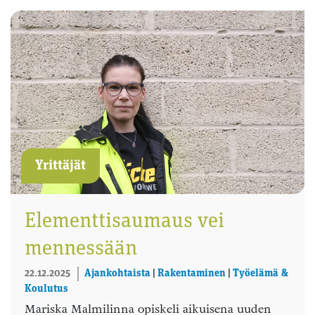
Yrittäjät
Elementtisaumaus vei
mennessään
22.12.2025
Ajankohtaista
|
Rakentaminen
|
Työelämä &
Koulutus
Mariska Malmilinna opiskeli aikuisena uuden