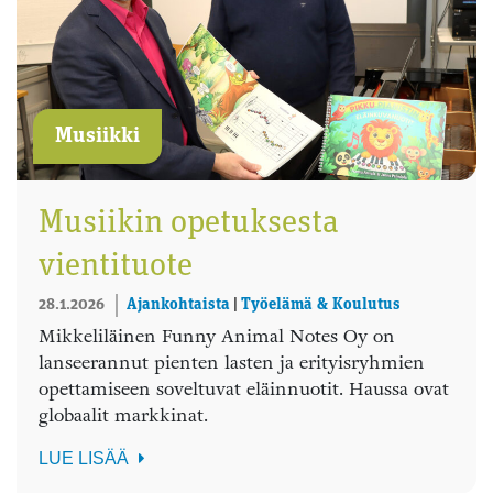
Musiikki
Musiikin opetuksesta
vientituote
28.1.2026
Ajankohtaista
|
Työelämä & Koulutus
Mikkeliläinen Funny Animal Notes Oy on
lanseerannut pienten lasten ja erityisryhmien
opettamiseen soveltuvat eläinnuotit. Haussa ovat
globaalit markkinat.
LUE LISÄÄ