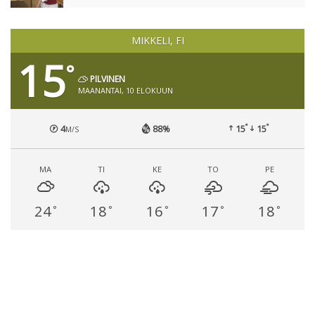
MIKKELI, FI
15
°
PILVINEN
MAANANTAI, 10 ELOKUUN
°
°
4
88%
15
15
M/S
MA
TI
KE
TO
PE
24
18
16
17
18
°
°
°
°
°