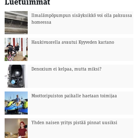
Luetuimmat
Ilmalämpöpumpun sisäyksikkö voi olla paksussa
homeessa
Haukivuorella avautui Kyyveden kartano
Denoxium ei kelpaa, mutta miksi?
Moottoripuiston paikalle haetaan toimijaa
Yhden naisen yritys pistää pinnat uusiksi