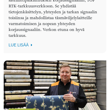
satelliittipaikannuksen korjaussignaaliin, TOP
RTK-tarkkuusverkkoon. Se yhdistää
tietojenkäsittelyn, yhteyden ja tarkan signaalin
toisiinsa ja mahdollistaa täsmäviljelylaitteille
varmatoimisen ja nopean yhteyden
korjaussignaaliin. Verkon etuna on hyvä
tarkkuus.
LUE LISÄÄ