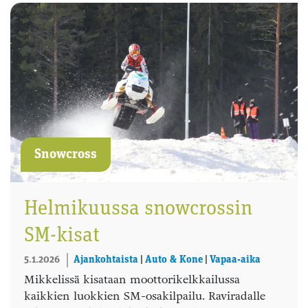
Snowcross
Helmikuussa snowcrossin
SM-kisat
5.1.2026
Ajankohtaista
|
Auto & Kone
|
Vapaa-aika
Mikkelissä kisataan moottorikelkkailussa
kaikkien luokkien SM-osakilpailu. Raviradalle