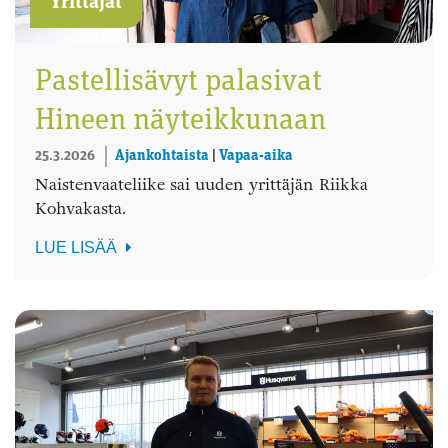
Yrittäjät
Pastellisävyt palasivat
Hineen näyteikkunaan
25.3.2026
Ajankohtaista
|
Vapaa-aika
Naistenvaateliike sai uuden yrittäjän Riikka
Kohvakasta.
LUE LISÄÄ