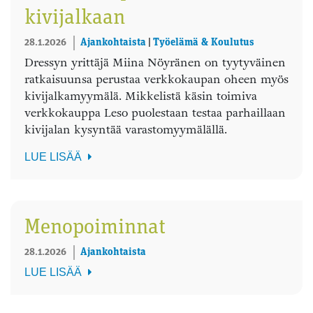
kivijalkaan
28.1.2026
Ajankohtaista
|
Työelämä & Koulutus
Dressyn yrittäjä Miina Nöyränen on tyytyväinen
ratkaisuunsa perustaa verkkokaupan oheen myös
kivijalkamyymälä. Mikkelistä käsin toimiva
verkkokauppa Leso puolestaan testaa parhaillaan
kivijalan kysyntää varastomyymälällä.
LUE LISÄÄ
Menopoiminnat
28.1.2026
Ajankohtaista
LUE LISÄÄ