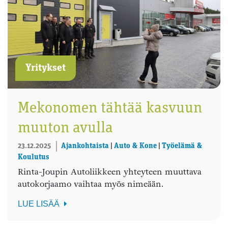
Yritykset
Mekonomen tähtää kasvuun
muuton avulla
23.12.2025
Ajankohtaista
|
Auto & Kone
|
Työelämä &
Koulutus
Rinta-Joupin Autoliikkeen yhteyteen muuttava
autokorjaamo vaihtaa myös nimeään.
LUE LISÄÄ