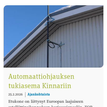
Automaattiohjauksen
tukiasema Kinnariin
25.2.2026
Ajankohtaista
Etukone on liittynyt Euroopan laajuiseen