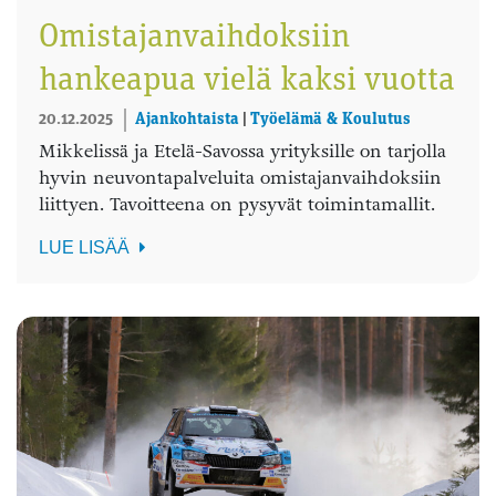
Omistajanvaihdoksiin
hankeapua vielä kaksi vuotta
20.12.2025
Ajankohtaista
|
Työelämä & Koulutus
Mikkelissä ja Etelä-Savossa yrityksille on tarjolla
hyvin neuvontapalveluita omistajanvaihdoksiin
liittyen. Tavoitteena on pysyvät toimintamallit.
LUE LISÄÄ