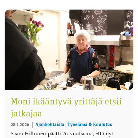
Moni ikääntyvä yrittäjä etsii
jatkajaa
28.1.2026
Ajankohtaista
|
Työelämä & Koulutus
Saara Hiltunen päätti 76-vuotiaana, että nyt