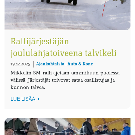
Rallijärjestäjän
joululahjatoiveena talvikeli
19.12.2025
Ajankohtaista
|
Auto & Kone
Mikkelin SM-ralli ajetaan tammikuun puolessa
välissä. Järjestäjät toivovat sataa osallistujaa ja
kunnon talvea.
LUE LISÄÄ