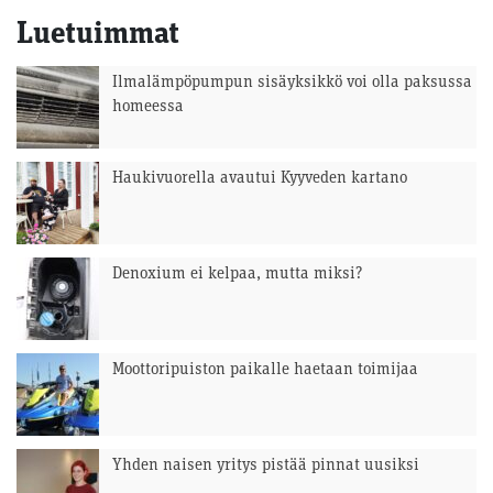
Luetuimmat
Ilmalämpöpumpun sisäyksikkö voi olla paksussa
homeessa
Haukivuorella avautui Kyyveden kartano
Denoxium ei kelpaa, mutta miksi?
Moottoripuiston paikalle haetaan toimijaa
Yhden naisen yritys pistää pinnat uusiksi