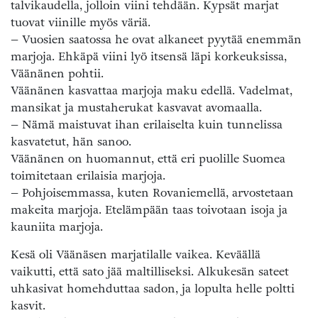
talvikaudella, jolloin viini tehdään. Kypsät marjat
tuovat viinille myös väriä.
– Vuosien saatossa he ovat alkaneet pyytää enemmän
marjoja. Ehkäpä viini lyö itsensä läpi korkeuksissa,
Väänänen pohtii.
Väänänen kasvattaa marjoja maku edellä. Vadelmat,
mansikat ja mustaherukat kasvavat avomaalla.
– Nämä maistuvat ihan erilaiselta kuin tunnelissa
kasvatetut, hän sanoo.
Väänänen on huomannut, että eri puolille Suomea
toimitetaan erilaisia marjoja.
– Pohjoisemmassa, kuten Rovaniemellä, arvostetaan
makeita marjoja. Etelämpään taas toivotaan isoja ja
kauniita marjoja.
Kesä oli Väänäsen marjatilalle vaikea. Keväällä
vaikutti, että sato jää maltilliseksi. Alkukesän sateet
uhkasivat homehduttaa sadon, ja lopulta helle poltti
kasvit.