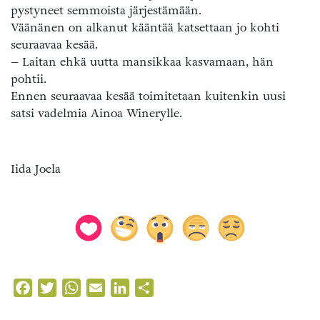
pystyneet semmoista järjestämään.
Väänänen on alkanut kääntää katsettaan jo kohti
seuraavaa kesää.
– Laitan ehkä uutta mansikkaa kasvamaan, hän
pohtii.
Ennen seuraavaa kesää toimitetaan kuitenkin uusi
satsi vadelmia Ainoa Winerylle.
Iida Joela
Facebook
Twitter
WhatsApp
Email
LinkedIn
Share