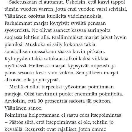
– Sadetuskaan ei auttanut. Uskoisin, että kasvi tappoi
tämän vuoden varren, jotta ensi vuoden varsi selviäisi,
Väänänen osoittaa kuolleita vadelmanoksia.
Parhaimmat marjat löytyivät syvältä pensaan
syövereistä. Ne olivat saaneet kasvaa auringolta
suojassa lehtien alla. Päällimmäiset marjat jäivät hyvin
pieniksi. Muskoka ei säily kokonsa takia
suosiollisemmassakaan säässä kovin pitkään.
Kylmyyden takia satokausi alkoi kaksi viikkoa
myöhässä. Helteessä marjat kypsyivät nopeasti, ja
paras sesonki kesti vain viikon. Sen jälkeen marjat
alkoivat olla jo ylikypsiä.
– Meillä ei ollut tarpeeksi työvoimaa poimimaan
marjoja. Olisi tarvinnut puolet enemmän poimijoita.
Arvioisin, että 30 prosenttia sadosta jäi peltoon,
Väänänen sanoo.
Poimintaa helpottamaan ei saatu edes itsepoimintaa.
– Päätös siitä, että itsepoimintaa ei ole, tehtiin jo
keväällä. Resurssit ovat rajalliset, joten emme