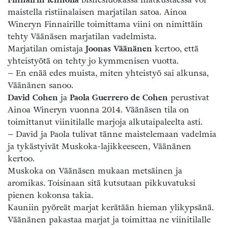
maistella ristiinalaisen marjatilan satoa. Ainoa
Wineryn Finnairille toimittama viini on nimittäin
tehty Väänäsen marjatilan vadelmista.
Marjatilan omistaja
Joonas Väänänen
kertoo, että
yhteistyötä on tehty jo kymmenisen vuotta.
– En enää edes muista, miten yhteistyö sai alkunsa,
Väänänen sanoo.
David Cohen
ja
Paola Guerrero de Cohen
perustivat
Ainoa Wineryn vuonna 2014. Väänäsen tila on
toimittanut viinitilalle marjoja alkutaipaleelta asti.
– David ja Paola tulivat tänne maistelemaan vadelmia
ja tykästyivät Muskoka-lajikkeeseen, Väänänen
kertoo.
Muskoka on Väänäsen mukaan metsäinen ja
aromikas. Toisinaan sitä kutsutaan pikkuvatuksi
pienen kokonsa takia.
Kauniin pyöreät marjat kerätään hieman ylikypsänä.
Väänänen pakastaa marjat ja toimittaa ne viinitilalle