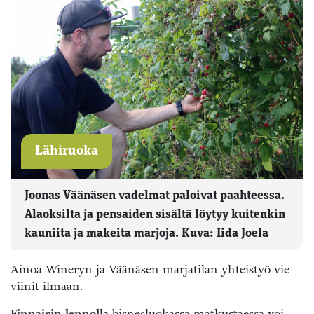
Lähiruoka
Joonas Väänäsen vadelmat paloivat paahteessa.
Alaoksilta ja pensaiden sisältä löytyy kuitenkin
kauniita ja makeita marjoja. Kuva: Iida Joela
Ainoa Wineryn ja Väänäsen marjatilan yhteistyö vie
viinit ilmaan.
Finnairin lennolla
bisnesluokassa matkustaessa voi