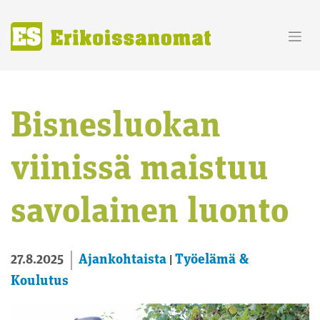
Skip
to
content
Bisnesluokan
viinissä maistuu
savolainen luonto
Ajankohtaista
Työelämä &
27.8.2025
|
Koulutus