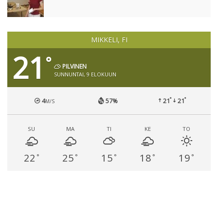
MIKKELI, FI
21
°
PILVINEN
SUNNUNTAI, 9 ELOKUUN
°
°
4
57%
21
21
M/S
SU
MA
TI
KE
TO
22
25
15
18
19
°
°
°
°
°