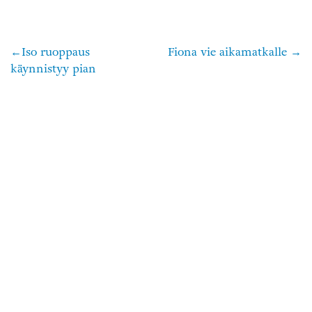
Iso ruoppaus
Fiona vie aikamatkalle
Artikkelien
käynnistyy pian
selaus