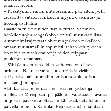
pitäneet huolen.
– Keskitymme siihen mitä osaamme parhaiten, Jyrki
taustoittaa viitaten renkaiden myynti-, asennus- ja
hotellipalveluihin.
Haasteita tulevaisuuden saralla riittää. Varsinkin
henkilöautojen rengaskokoja on tullut rutkasti lisää.
Autonvalmistajat räätälöivät rengaskoon tarkalleen
omaan uutuusmalliin sopivaksi. Tähän kehitykseen
iso tekijä ovat sähköautot ja niiden reippaan
puoleinen omamassa.
– Sähköautojen renkaiden vaihdossa on oltava
tarkkana. Ne tulee vaihtaa nosturilla ja vieläpä
tukivarsista tai automallin omista nostokohdista
nostaen, Joni opastaa.
Alati kasvava repertuaari erilaisia rengaskokoja ja –
malleja tietää reippaampia pääomia varastossa. Tavaraa
on joka tapauksessa oltava, mikäli asiakkaita halutaan
palvella nopeasti. Kantolan Renkaassa näin halutaan