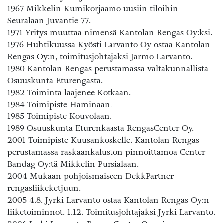
1967 Mikkelin Kumikorjaamo uusiin tiloihin
Seuralaan Juvantie 77.
1971 Yritys muuttaa nimensä Kantolan Rengas Oy:ksi.
1976 Huhtikuussa Kyösti Larvanto Oy ostaa Kantolan
Rengas Oy:n, toimitusjohtajaksi Jarmo Larvanto.
1980 Kantolan Rengas perustamassa valtakunnallista
Osuuskunta Eturengasta.
1982 Toiminta laajenee Kotkaan.
1984 Toimipiste Haminaan.
1985 Toimipiste Kouvolaan.
1989 Osuuskunta Eturenkaasta RengasCenter Oy.
2001 Toimipiste Kuusankoskelle. Kantolan Rengas
perustamassa raskaankaluston pinnoittamoa Center
Bandag Oy:tä Mikkelin Pursialaan.
2004 Mukaan pohjoismaiseen DekkPartner
rengasliikeketjuun.
2005 4.8. Jyrki Larvanto ostaa Kantolan Rengas Oy:n
liiketoiminnot. 1.12. Toimitusjohtajaksi Jyrki Larvanto.