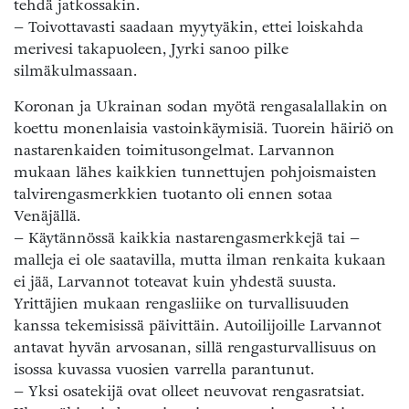
tehdä jatkossakin.
– Toivottavasti saadaan myytyäkin, ettei loiskahda
merivesi takapuoleen, Jyrki sanoo pilke
silmäkulmassaan.
Koronan ja Ukrainan sodan myötä rengasalallakin on
koettu monenlaisia vastoinkäymisiä. Tuorein häiriö on
nastarenkaiden toimitusongelmat. Larvannon
mukaan lähes kaikkien tunnettujen pohjoismaisten
talvirengasmerkkien tuotanto oli ennen sotaa
Venäjällä.
– Käytännössä kaikkia nastarengasmerkkejä tai –
malleja ei ole saatavilla, mutta ilman renkaita kukaan
ei jää, Larvannot toteavat kuin yhdestä suusta.
Yrittäjien mukaan rengasliike on turvallisuuden
kanssa tekemisissä päivittäin. Autoilijoille Larvannot
antavat hyvän arvosanan, sillä rengasturvallisuus on
isossa kuvassa vuosien varrella parantunut.
– Yksi osatekijä ovat olleet neuvovat rengasratsiat.