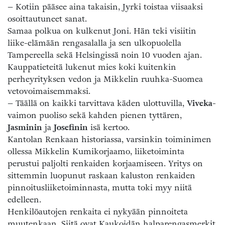
– Kotiin pääsee aina takaisin, Jyrki toistaa viisaaksi
osoittautuneet sanat.
Samaa polkua on kulkenut Joni. Hän teki visiitin
liike-elämään rengasalalla ja sen ulkopuolella
Tampereella sekä Helsingissä noin 10 vuoden ajan.
Kauppatieteitä lukenut mies koki kuitenkin
perheyrityksen vedon ja Mikkelin ruuhka-Suomea
vetovoimaisemmaksi.
– Täällä on kaikki tarvittava käden ulottuvilla,
Viveka
-
vaimon puoliso sekä kahden pienen tyttären,
Jasminin
ja
Josefinin
isä kertoo.
Kantolan Renkaan historiassa, varsinkin toiminimen
ollessa Mikkelin Kumikorjaamo, liiketoiminta
perustui paljolti renkaiden korjaamiseen. Yritys on
sittemmin luopunut raskaan kaluston renkaiden
pinnoitusliiketoiminnasta, mutta toki myy niitä
edelleen.
Henkilöautojen renkaita ei nykyään pinnoiteta
muutenkaan. Siitä ovat Kaukoidän halparengasmerkit