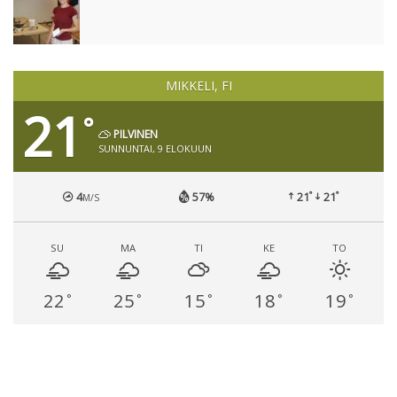
MIKKELI, FI
21
°
PILVINEN
SUNNUNTAI, 9 ELOKUUN
°
°
4
57%
21
21
M/S
SU
MA
TI
KE
TO
22
25
15
18
19
°
°
°
°
°