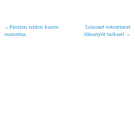
Pienten teiden kunto
Leinoset toteuttavat
Artikkelien
suututtaa
tilaustyöt tarkasti
selaus