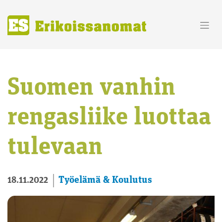
Skip
to
content
Suomen vanhin
rengasliike luottaa
tulevaan
Työelämä & Koulutus
18.11.2022