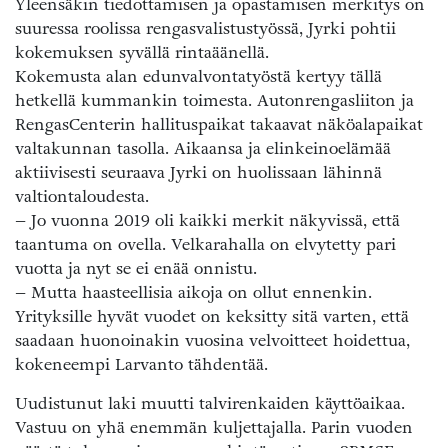
Yleensäkin tiedottamisen ja opastamisen merkitys on
suuressa roolissa rengasvalistustyössä, Jyrki pohtii
kokemuksen syvällä rintaäänellä.
Kokemusta alan edunvalvontatyöstä kertyy tällä
hetkellä kummankin toimesta. Autonrengasliiton ja
RengasCenterin hallituspaikat takaavat näköalapaikat
valtakunnan tasolla. Aikaansa ja elinkeinoelämää
aktiivisesti seuraava Jyrki on huolissaan lähinnä
valtiontaloudesta.
– Jo vuonna 2019 oli kaikki merkit näkyvissä, että
taantuma on ovella. Velkarahalla on elvytetty pari
vuotta ja nyt se ei enää onnistu.
– Mutta haasteellisia aikoja on ollut ennenkin.
Yrityksille hyvät vuodet on keksitty sitä varten, että
saadaan huonoinakin vuosina velvoitteet hoidettua,
kokeneempi Larvanto tähdentää.
Uudistunut laki muutti talvirenkaiden käyttöaikaa.
Vastuu on yhä enemmän kuljettajalla. Parin vuoden