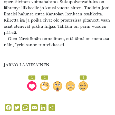
operatiivinen voimahahmo. Sukupolvenvaihdos on
lähtenyt liikkeelle jo kuusi vuotta sitten. Tuolloin Joni
ilmaisi halunsa ostaa Kantolan Renkaan osakkeita.
Kiirettä isä ja poika eivät ole prosessissa pitäneet, vaan
asiat etenevät pikku hiljaa. Tähtäin on parin vuoden
päässä.
– Olen äärettömän onnellinen, että tämä on menossa
näin, Jyrki sanoo tunteikkaasti.
JARNO LAATIKAINEN
1
1
1
Facebook
Twitter
WhatsApp
Email
LinkedIn
Share