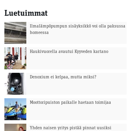
Luetuimmat
Ilmalämpöpumpun sisäyksikkö voi olla paksussa
homeessa
Haukivuorella avautui Kyyveden kartano
Denoxium ei kelpaa, mutta miksi?
Moottoripuiston paikalle haetaan toimijaa
Yhden naisen yritys pistää pinnat uusiksi