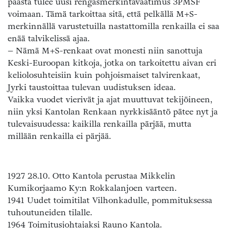
päästä tulee uusi rengasmerkintävaatimus 3PMSF
voimaan. Tämä tarkoittaa sitä, että pelkällä M+S-
merkinnällä varustetuilla nastattomilla renkailla ei saa
enää talvikelissä ajaa.
– Nämä M+S-renkaat ovat monesti niin sanottuja
Keski-Euroopan kitkoja, jotka on tarkoitettu aivan eri
keliolosuhteisiin kuin pohjoismaiset talvirenkaat,
Jyrki taustoittaa tulevan uudistuksen ideaa.
Vaikka vuodet vierivät ja ajat muuttuvat tekijöineen,
niin yksi Kantolan Renkaan nyrkkisääntö pätee nyt ja
tulevaisuudessa: kaikilla renkailla pärjää, mutta
millään renkailla ei pärjää.
1927 28.10. Otto Kantola perustaa Mikkelin
Kumikorjaamo Ky:n Rokkalanjoen varteen.
1941 Uudet toimitilat Vilhonkadulle, pommituksessa
tuhoutuneiden tilalle.
1964 Toimitusjohtajaksi Rauno Kantola.