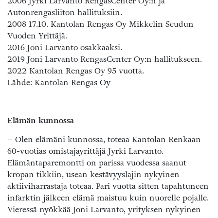
2006 Jyrki Larvanto RengasCenter Oy:n ja
Autonrengasliiton hallituksiin.
2008 17.10. Kantolan Rengas Oy Mikkelin Seudun
Vuoden Yrittäjä.
2016 Joni Larvanto osakkaaksi.
2019 Joni Larvanto RengasCenter Oy:n hallitukseen.
2022 Kantolan Rengas Oy 95 vuotta.
Lähde: Kantolan Rengas Oy
Elämän kunnossa
– Olen elämäni kunnossa, toteaa Kantolan Renkaan
60-vuotias omistajayrittäjä Jyrki Larvanto.
Elämäntaparemontti on parissa vuodessa saanut
kropan tikkiin, usean kestävyyslajin nykyinen
aktiiviharrastaja toteaa. Pari vuotta sitten tapahtuneen
infarktin jälkeen elämä maistuu kuin nuorelle pojalle.
Vieressä nyökkää Joni Larvanto, yrityksen nykyinen