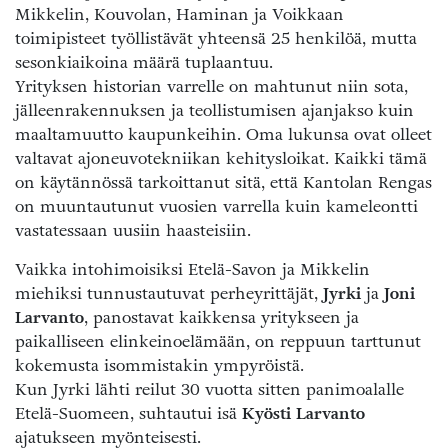
Mikkelin, Kouvolan, Haminan ja Voikkaan
toimipisteet työllistävät yhteensä 25 henkilöä, mutta
sesonkiaikoina määrä tuplaantuu.
Yrityksen historian varrelle on mahtunut niin sota,
jälleenrakennuksen ja teollistumisen ajanjakso kuin
maaltamuutto kaupunkeihin. Oma lukunsa ovat olleet
valtavat ajoneuvotekniikan kehitysloikat. Kaikki tämä
on käytännössä tarkoittanut sitä, että Kantolan Rengas
on muuntautunut vuosien varrella kuin kameleontti
vastatessaan uusiin haasteisiin.
Vaikka intohimoisiksi Etelä-Savon ja Mikkelin
miehiksi tunnustautuvat perheyrittäjät,
Jyrki
ja
Joni
Larvanto
, panostavat kaikkensa yritykseen ja
paikalliseen elinkeinoelämään, on reppuun tarttunut
kokemusta isommistakin ympyröistä.
Kun Jyrki lähti reilut 30 vuotta sitten panimoalalle
Etelä-Suomeen, suhtautui isä
Kyösti Larvanto
ajatukseen myönteisesti.