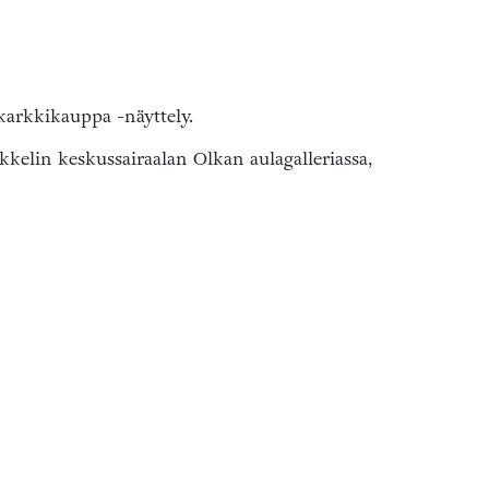
 karkkikauppa -näyttely.
kelin keskussairaalan Olkan aulagalleriassa,