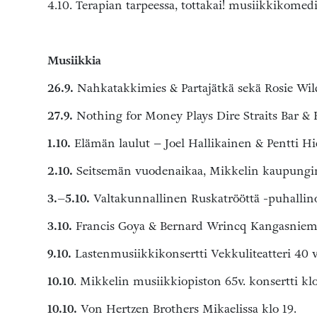
4.10. Terapian tarpeessa, tottakai! musiikkikomedia
Musiikkia
26.9.
Nahkatakkimies & Partajätkä sekä Rosie Wild
27.9.
Nothing for Money Plays Dire Straits Bar & B
1.10.
Elämän laulut – Joel Hallikainen & Pentti Hie
2.10.
Seitsemän vuodenaikaa, Mikkelin kaupungino
3.–5.10.
Valtakunnallinen Ruskatrööttä -puhallin
3.10.
Francis Goya & Bernard Wrincq Kangasnieme
9.10.
Lastenmusiikkikonsertti Vekkuliteatteri 40 v
10.10
. Mikkelin musiikkiopiston 65v. konsertti kl
10.10.
Von Hertzen Brothers Mikaelissa klo 19.