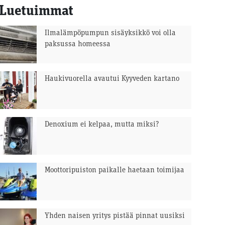
Luetuimmat
Ilmalämpöpumpun sisäyksikkö voi olla
paksussa homeessa
Haukivuorella avautui Kyyveden kartano
Denoxium ei kelpaa, mutta miksi?
Moottoripuiston paikalle haetaan toimijaa
Yhden naisen yritys pistää pinnat uusiksi