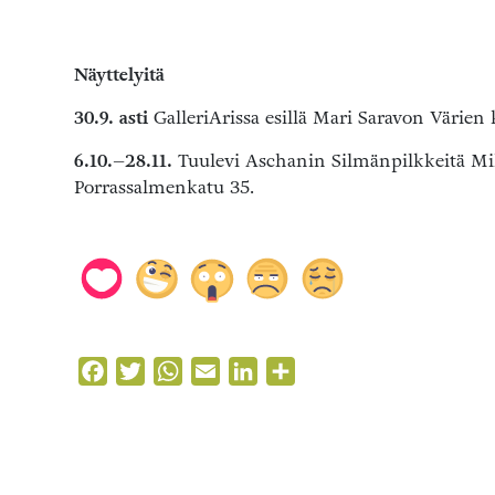
Näyttelyitä
30.9. asti
GalleriArissa esillä Mari Saravon Värien
6.10.–28.11.
Tuulevi Aschanin Silmänpilkkeitä Mik
Porrassalmenkatu 35.
Facebook
Twitter
WhatsApp
Email
LinkedIn
Share