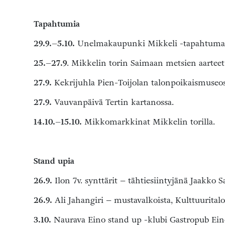
Tapahtumia
29.9.–5.10.
Unelmakaupunki Mikkeli -tapahtumako
25.–27.9
. Mikkelin torin Saimaan metsien aartee
27.9.
Kekrijuhla Pien-Toijolan talonpoikaismuseoss
27.9.
Vauvanpäivä Tertin kartanossa.
14.10.–15.10.
Mikkomarkkinat Mikkelin torilla.
Stand upia
26.9.
Ilon 7v. synttärit – tähtiesiintyjänä Jaakko S
26.9.
Ali Jahangiri – mustavalkoista, Kulttuurita
3.10.
Naurava Eino stand up -klubi Gastropub Eino