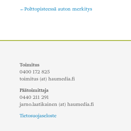
Polttopisteessä auton merkitys
Artikkelien
selaus
Toimitus
0400 172 825
toimitus (at) haumedia.fi
Päätoimittaja
0440 211 291
jarno.laatikainen (at) haumedia.fi
Tietosuojaseloste