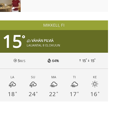
MIKKELI, FI
15
°
VÄHÄN PILVIÄ
LAUANTAI, 8 ELOKUUN
°
°
5
64%
15
15
M/S
LA
SU
MA
TI
KE
18
24
22
17
16
°
°
°
°
°