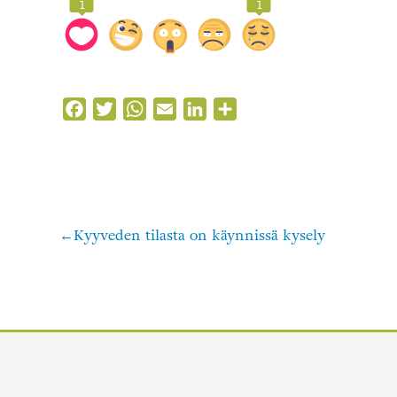
1
1
Facebook
Twitter
WhatsApp
Email
LinkedIn
Share
Kyyveden tilasta on käynnissä kysely
Artikkelien
selaus