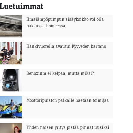
Luetuimmat
Ilmalämpöpumpun sisäyksikkö voi olla
paksussa homeessa
Haukivuorella avautui Kyyveden kartano
Denoxium ei kelpaa, mutta miksi?
Moottoripuiston paikalle haetaan toimijaa
Yhden naisen yritys pistää pinnat uusiksi