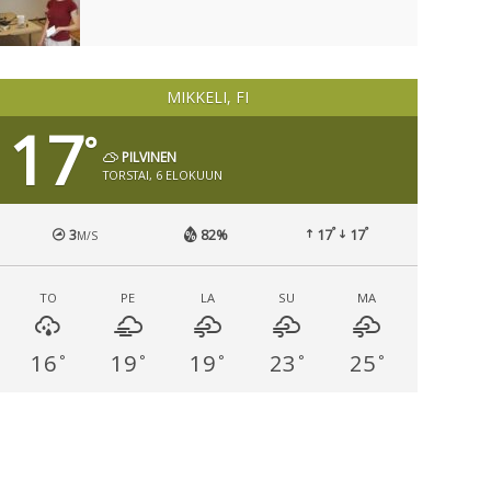
MIKKELI, FI
17
°
PILVINEN
TORSTAI, 6 ELOKUUN
°
°
3
82%
17
17
M/S
TO
PE
LA
SU
MA
16
19
19
23
25
°
°
°
°
°