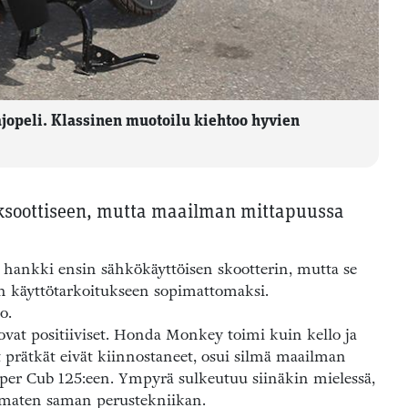
jopeli. Klassinen muotoilu kiehtoo hyvien
 eksoottiseen, mutta maailman mittapuussa
hankki ensin sähkökäyttöisen skootterin, mutta se
an käyttötarkoitukseen sopimattomaksi.
o.
at positiiviset. Honda Monkey toimi kuin kello ja
t prätkät eivät kiinnostaneet, osui silmä maailman
er Cub 125:een. Ympyrä sulkeutuu siinäkin mielessä,
omaten saman perustekniikan.