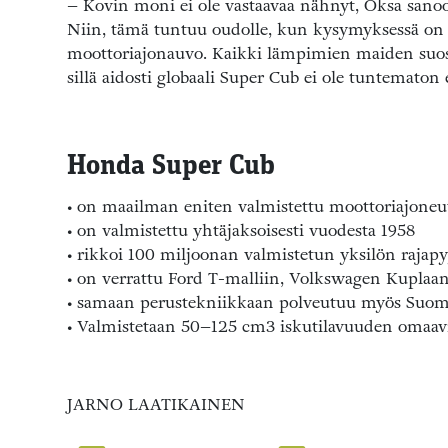
– Kovin moni ei ole vastaavaa nähnyt, Oksa sanoo
Niin, tämä tuntuu oudolle, kun kysymyksessä on
moottoriajonauvo. Kaikki lämpimien maiden suosik
sillä aidosti globaali Super Cub ei ole tuntematon
Honda Super Cub
• on maailman eniten valmistettu moottoriajone
• on valmistettu yhtäjaksoisesti vuodesta 1958
• rikkoi 100 miljoonan valmistetun yksilön raja
• on verrattu Ford T-malliin, Volkswagen Kuplaa
• samaan perustekniikkaan polveutuu myös Suome
• Valmistetaan 50–125 cm3 iskutilavuuden omaavi
JARNO LAATIKAINEN