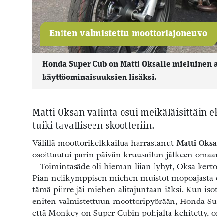
Eniten valmistettu moottoriajoneuvo
Honda Super Cub on Matti Oksalle mieluinen a
käyttöominaisuuksien lisäksi.
Matti Oksan valinta osui meikäläisittäin
tuiki tavalliseen skootteriin.
Välillä moottorikelkkailua harrastanut
Matti Oksa
osoittautui parin päivän kruusailun jälkeen oma
– Toimintasäde oli hieman liian lyhyt, Oksa kerto
Pian nelikymppisen miehen muistot mopoajasta ov
tämä piirre jäi miehen alitajuntaan iäksi. Kun iso
eniten valmistettuun moottoripyörään, Honda Sup
että Monkey on Super Cubin pohjalta kehitetty, 