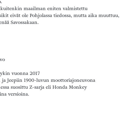
.
 kuitenkin maailman eniten valmistettu
it eivät ole Pohjolassa tiedossa, mutta aika muuttuu,
 enää Savossakaan.
uvo
pyykin vuonna 2017
n ja Jeepiin 1900-luvun moottoriajoneuvona
ssa suosittu Z-sarja eli Honda Monkey
na versioina.