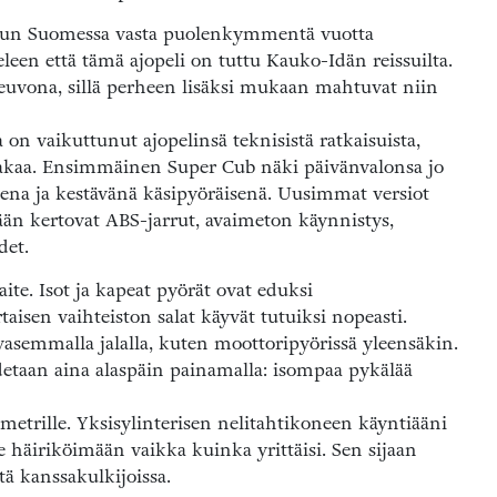
. Kun Suomessa vasta puolenkymmentä vuotta
eleen että tämä ajopeli on tuttu Kauko-Idän reissuilta.
neuvona, sillä perheen lisäksi mukaan mahtuvat niin
on vaikuttunut ajopelinsä teknisistä ratkaisuista,
akaa. Ensimmäinen Super Cub näki päivänvalonsa jo
ena ja kestävänä käsipyöräisenä. Uusimmat versiot
ään kertovat ABS-jarrut, avaimeton käynnistys,
det.
te. Isot ja kapeat pyörät ovat eduksi
aisen vaihteiston salat käyvät tutuiksi nopeasti.
asemmalla jalalla, kuten moottoripyörissä yleensäkin.
detaan aina alaspäin painamalla: isompaa pykälää
ometrille. Yksisylinterisen nelitahtikoneen käyntiääni
e häiriköimään vaikka kuinka yrittäisi. Sen sijaan
tä kanssakulkijoissa.