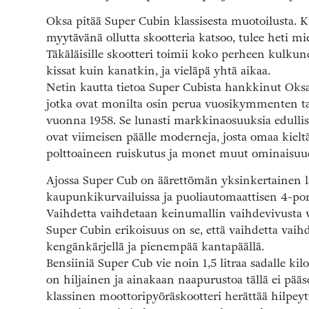
Oksa pitää Super Cubin klassisesta muotoilusta
myytävänä ollutta skootteria katsoo, tulee heti mi
Täkäläisille skootteri toimii koko perheen kulku
kissat kuin kanatkin, ja vieläpä yhtä aikaa.
Netin kautta tietoa Super Cubista hankkinut Oksa 
jotka ovat monilta osin perua vuosikymmenten t
vuonna 1958. Se lunasti markkinaosuuksia edullis
ovat viimeisen päälle moderneja, josta omaa kielt
polttoaineen ruiskutus ja monet muut ominaisuu
Ajossa Super Cub on äärettömän yksinkertainen lai
kaupunkikurvailuissa ja puoliautomaattisen 4-port
Vaihdetta vaihdetaan keinumallin vaihdevivusta v
Super Cubin erikoisuus on se, että vaihdetta vaih
kengänkärjellä ja pienempää kantapäällä.
Bensiiniä Super Cub vie noin 1,5 litraa sadalle kil
on hiljainen ja ainakaan naapurustoa tällä ei pääs
klassinen moottoripyöräskootteri herättää hilpeyt