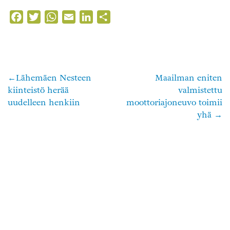
Facebook
Twitter
WhatsApp
Email
LinkedIn
Share
Lähemäen Nesteen
Maailman eniten
Artikkelien
kiinteistö herää
valmistettu
selaus
uudelleen henkiin
moottoriajoneuvo toimii
yhä