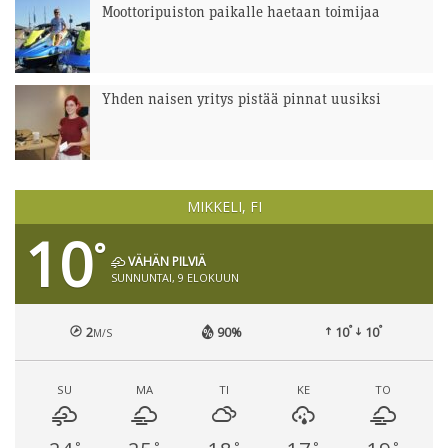
Moottoripuiston paikalle haetaan toimijaa
Yhden naisen yritys pistää pinnat uusiksi
MIKKELI, FI
10
°
VÄHÄN PILVIÄ
SUNNUNTAI, 9 ELOKUUN
°
°
2
90%
10
10
M/S
SU
MA
TI
KE
TO
°
°
°
°
°