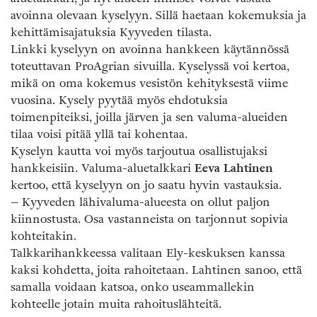
avoinna olevaan kyselyyn. Sillä haetaan kokemuksia ja
kehittämisajatuksia Kyyveden tilasta.
Linkki kyselyyn on avoinna hankkeen käytännössä
toteuttavan ProAgrian sivuilla. Kyselyssä voi kertoa,
mikä on oma kokemus vesistön kehityksestä viime
vuosina. Kysely pyytää myös ehdotuksia
toimenpiteiksi, joilla järven ja sen valuma-alueiden
tilaa voisi pitää yllä tai kohentaa.
Kyselyn kautta voi myös tarjoutua osallistujaksi
hankkeisiin. Valuma-aluetalkkari
Eeva Lahtinen
kertoo, että kyselyyn on jo saatu hyvin vastauksia.
– Kyyveden lähivaluma-alueesta on ollut paljon
kiinnostusta. Osa vastanneista on tarjonnut sopivia
kohteitakin.
Talkkarihankkeessa valitaan Ely-keskuksen kanssa
kaksi kohdetta, joita rahoitetaan. Lahtinen sanoo, että
samalla voidaan katsoa, onko useammallekin
kohteelle jotain muita rahoituslähteitä.