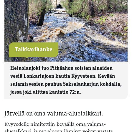
Talkkarihanke
Heinolanjoki tuo Pitkäahon soisten alueiden
vesiä Lonkarinjoen kautta Kyyveteen. Kevään
sulamisvesien pauhua Saksalanharjun kohdalla,
jossa joki alittaa kantatie 72:n.
Järvellä on oma valuma-aluetalkkari.
Kyyvedelle nimitettiin keväällä oma valuma-
aluetalkkari, ja nyt alueen ihmiset voivat vastata