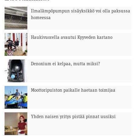
Ilmalämpöpumpun sisäyksikkö voi olla paksussa
homeessa
Haukivuorella avautui Kyyveden kartano
Denoxium ei kelpaa, mutta miksi?
Moottoripuiston paikalle haetaan toimijaa
Yhden naisen yritys pistää pinnat uusiksi