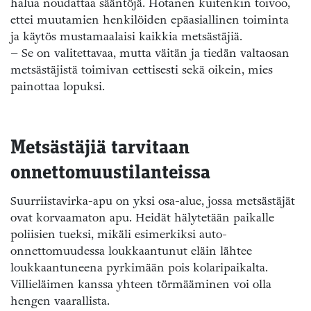
halua noudattaa sääntöjä. Hotanen kuitenkin toivoo,
ettei muutamien henkilöiden epäasiallinen toiminta
ja käytös mustamaalaisi kaikkia metsästäjiä.
– Se on valitettavaa, mutta väitän ja tiedän valtaosan
metsästäjistä toimivan eettisesti sekä oikein, mies
painottaa lopuksi.
Metsästäjiä tarvitaan
onnettomuustilanteissa
Suurriistavirka-apu on yksi osa-alue, jossa metsästäjät
ovat korvaamaton apu. Heidät hälytetään paikalle
poliisien tueksi, mikäli esimerkiksi auto-
onnettomuudessa loukkaantunut eläin lähtee
loukkaantuneena pyrkimään pois kolaripaikalta.
Villieläimen kanssa yhteen törmääminen voi olla
hengen vaarallista.