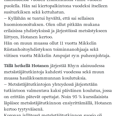
puolella. Hän sai kiertopalkintona vuodeksi itselleen
susiturkiksen sekä kettuhatun.
– Kyllähän se tuntui hyvältä, että sai sellaisen
huomionosoituksen. Olen ollut pitkään mukana
erilaisissa yhdistyksissä ja järjestöissä metsästykseen
liittyen, Hotanen kertoo.
Hän on muun muassa ollut 11 vuotta Mikkelin
Riistanhoitoyhdistyksen toiminnanohjaaja sekä
viitisen vuotta Mikkelin Ampujat ry:n puheenjohtaja.
Tällä hetkellä Hotanen
järjestää Rhy:n alaisuudessa
metsästäjätutkintoja kahdesti vuodessa sekä muun
muassa haulikkoammunnan koulutuksia.
– Metsästäjätutkintojen yhteydessä järjestetään
tutkintoon valmentava kaksi päiväinen koulutus, jossa
on erittäin pätevät opettajat. Noin 95 % kurssilaisista
läpäisee metsästäjätutkinnon ensiyrittämällä, Hotanen
kertoo tyytyväisenä.
Koronan jyllätessä metsästäjätutkinnon suosio oli