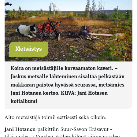
Metsästys
Koira on metsästäjille korvaamaton kaveri. –
Joskus metsälle lähteminen sisältää pelkästään
makkaran paistoa hyvässä seurassa, metsämies
Jani Hotanen kertoo. KUVA: Jani Hotasen
kotialbumi
Aito metsästäjä toimii eettisesti sekä oikein.
Jani Hotanen
palkittiin Suur-Savon Eräsavut -
tilaisuudessa Vuoden Erähenkilönä viime vuoden