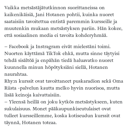
Vaikka metsästäjätutkinnon suorittaneissa on
kaikenikäisiä, Jani Hotanen pohtii, kuinka nuoret
saataisiin tavoitettua entistä paremmin kursseille ja
muutenkin mukaan metsästyksen pariin. Hän kokee,
että sosiaalinen media ei tavoita kohderyhmää.
– Facebook ja Instragram eivät mielestäni toimi.
Nuorten käyttämä TikTok ehkä, mutta sinne täytyisi
tehdä sisältöä ja enpähän tiedä haluavatko nuoret
kuunnella minun höpötyksiäni siellä, Hotanen
naurahtaa.
Rhy:n kurssit ovat tavoittaneet puskaradion sekä Oma
Riista -palvelun kautta melko hyvin nuorisoa, mutta
lisää keinoja kaivattaisiin.
– Yleensä heillä on joku kytkös metsästykseen, kuten
sukulaisuus. Monet pääkaupunkiseutulaiset ovat
tulleet kursseillemme, koska kotiseudun kurssit ovat
täynnä, Hotanen toteaa.