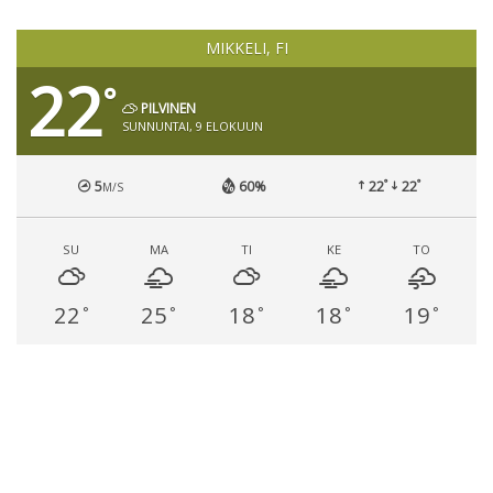
MIKKELI, FI
22
°
PILVINEN
SUNNUNTAI, 9 ELOKUUN
°
°
5
60%
22
22
M/S
SU
MA
TI
KE
TO
22
25
18
18
19
°
°
°
°
°