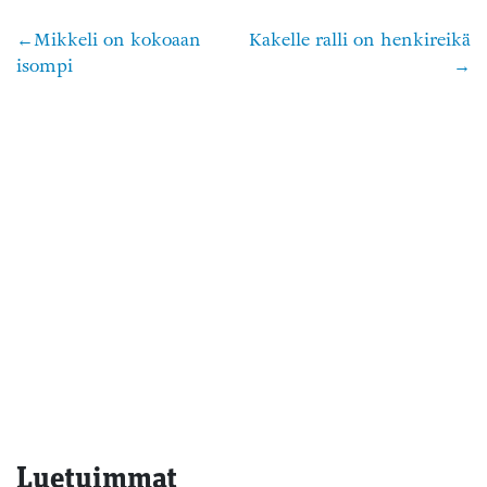
Mikkeli on kokoaan
Kakelle ralli on henkireikä
Artikkelien
isompi
selaus
Luetuimmat