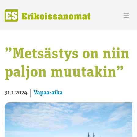
Skip
to
content
”Metsästys on niin
paljon muutakin”
Vapaa-aika
31.1.2024