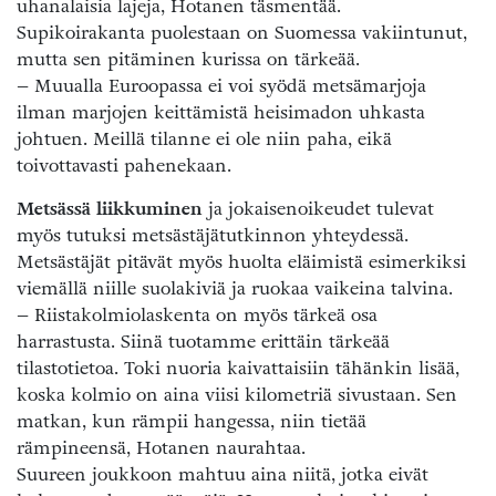
uhanalaisia lajeja, Hotanen täsmentää.
Supikoirakanta puolestaan on Suomessa vakiintunut,
mutta sen pitäminen kurissa on tärkeää.
– Muualla Euroopassa ei voi syödä metsämarjoja
ilman marjojen keittämistä heisimadon uhkasta
johtuen. Meillä tilanne ei ole niin paha, eikä
toivottavasti pahenekaan.
Metsässä liikkuminen
ja jokaisenoikeudet tulevat
myös tutuksi metsästäjätutkinnon yhteydessä.
Metsästäjät pitävät myös huolta eläimistä esimerkiksi
viemällä niille suolakiviä ja ruokaa vaikeina talvina.
– Riistakolmiolaskenta on myös tärkeä osa
harrastusta. Siinä tuotamme erittäin tärkeää
tilastotietoa. Toki nuoria kaivattaisiin tähänkin lisää,
koska kolmio on aina viisi kilometriä sivustaan. Sen
matkan, kun rämpii hangessa, niin tietää
rämpineensä, Hotanen naurahtaa.
Suureen joukkoon mahtuu aina niitä, jotka eivät