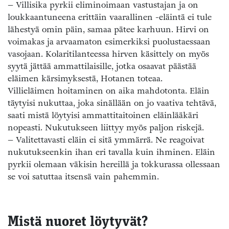
– Villisika pyrkii eliminoimaan vastustajan ja on
loukkaantuneena erittäin vaarallinen -eläintä ei tule
lähestyä omin päin, samaa pätee karhuun. Hirvi on
voimakas ja arvaamaton esimerkiksi puolustaessaan
vasojaan. Kolaritilanteessa hirven käsittely on myös
syytä jättää ammattilaisille, jotka osaavat päästää
eläimen kärsimyksestä, Hotanen toteaa.
Villieläimen hoitaminen on aika mahdotonta. Eläin
täytyisi nukuttaa, joka sinällään on jo vaativa tehtävä,
saati mistä löytyisi ammattitaitoinen eläinlääkäri
nopeasti. Nukutukseen liittyy myös paljon riskejä.
– Valitettavasti eläin ei sitä ymmärrä. Ne reagoivat
nukutukseenkin ihan eri tavalla kuin ihminen. Eläin
pyrkii olemaan väkisin hereillä ja tokkurassa ollessaan
se voi satuttaa itsensä vain pahemmin.
Mistä nuoret löytyvät?