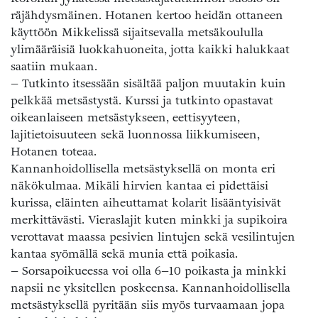
räjähdysmäinen. Hotanen kertoo heidän ottaneen
käyttöön Mikkelissä sijaitsevalla metsäkoululla
ylimääräisiä luokkahuoneita, jotta kaikki halukkaat
saatiin mukaan.
– Tutkinto itsessään sisältää paljon muutakin kuin
pelkkää metsästystä. Kurssi ja tutkinto opastavat
oikeanlaiseen metsästykseen, eettisyyteen,
lajitietoisuuteen sekä luonnossa liikkumiseen,
Hotanen toteaa.
Kannanhoidollisella metsästyksellä on monta eri
näkökulmaa. Mikäli hirvien kantaa ei pidettäisi
kurissa, eläinten aiheuttamat kolarit lisääntyisivät
merkittävästi. Vieraslajit kuten minkki ja supikoira
verottavat maassa pesivien lintujen sekä vesilintujen
kantaa syömällä sekä munia että poikasia.
– Sorsapoikueessa voi olla 6–10 poikasta ja minkki
napsii ne yksitellen poskeensa. Kannanhoidollisella
metsästyksellä pyritään siis myös turvaamaan jopa