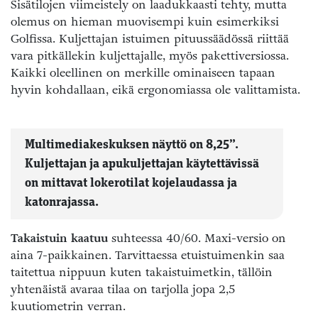
Sisätilojen viimeistely on laadukkaasti tehty, mutta
olemus on hieman muovisempi kuin esimerkiksi
Golfissa. Kuljettajan istuimen pituussäädössä riittää
vara pitkällekin kuljettajalle, myös pakettiversiossa.
Kaikki oleellinen on merkille ominaiseen tapaan
hyvin kohdallaan, eikä ergonomiassa ole valittamista.
Multimediakeskuksen näyttö on 8,25”.
Kuljettajan ja apukuljettajan käytettävissä
on mittavat lokerotilat kojelaudassa ja
katonrajassa.
Takaistuin kaatuu
suhteessa 40/60. Maxi-versio on
aina 7-paikkainen. Tarvittaessa etuistuimenkin saa
taitettua nippuun kuten takaistuimetkin, tällöin
yhtenäistä avaraa tilaa on tarjolla jopa 2,5
kuutiometrin verran.