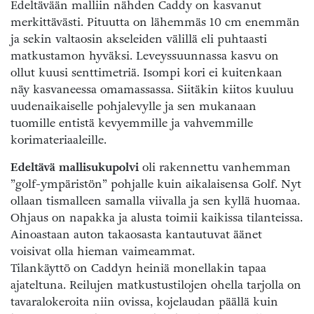
Edeltävään malliin nähden Caddy on kasvanut
merkittävästi. Pituutta on lähemmäs 10 cm enemmän
ja sekin valtaosin akseleiden välillä eli puhtaasti
matkustamon hyväksi. Leveyssuunnassa kasvu on
ollut kuusi senttimetriä. Isompi kori ei kuitenkaan
näy kasvaneessa omamassassa. Siitäkin kiitos kuuluu
uudenaikaiselle pohjalevylle ja sen mukanaan
tuomille entistä kevyemmille ja vahvemmille
korimateriaaleille.
Edeltävä mallisukupolvi
oli rakennettu vanhemman
”golf-ympäristön” pohjalle kuin aikalaisensa Golf. Nyt
ollaan tismalleen samalla viivalla ja sen kyllä huomaa.
Ohjaus on napakka ja alusta toimii kaikissa tilanteissa.
Ainoastaan auton takaosasta kantautuvat äänet
voisivat olla hieman vaimeammat.
Tilankäyttö on Caddyn heiniä monellakin tapaa
ajateltuna. Reilujen matkustustilojen ohella tarjolla on
tavaralokeroita niin ovissa, kojelaudan päällä kuin