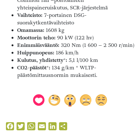
Common rail –polttoaineen
yhteispaineruiskutus, SCR-järjestelmä
Vaihteisto:
7-portainen DSG-
suorakytkentävaihteisto
Omamassa:
1608 kg
Moottorin teho:
90 kW (122 hv)
Enimmäisvääntö:
320 Nm (1 600 – 2 500 r/min)
Huippunopeus:
186 km/h
Kulutus, yhdistetty*:
5,1 l/100 km
CO2-päästöt*:
134 g/km * WLTP-
päästömittausnormin mukaisesti.
Facebook
Twitter
WhatsApp
Email
LinkedIn
Share