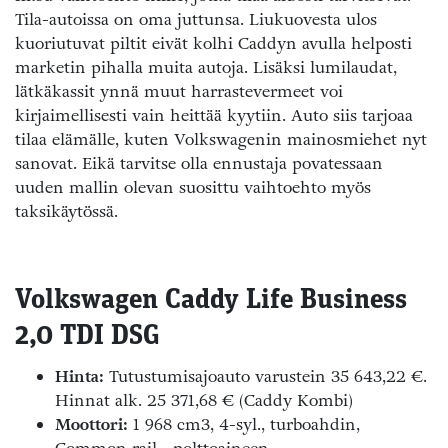
Tila-autoissa on oma juttunsa. Liukuovesta ulos
kuoriutuvat piltit eivät kolhi Caddyn avulla helposti
marketin pihalla muita autoja. Lisäksi lumilaudat,
lätkäkassit ynnä muut harrastevermeet voi
kirjaimellisesti vain heittää kyytiin. Auto siis tarjoaa
tilaa elämälle, kuten Volkswagenin mainosmiehet nyt
sanovat. Eikä tarvitse olla ennustaja povatessaan
uuden mallin olevan suosittu vaihtoehto myös
taksikäytössä.
Volkswagen Caddy Life Business
2,0 TDI DSG
Hinta:
Tutustumisajoauto varustein 35 643,22 €.
Hinnat alk. 25 371,68 € (Caddy Kombi)
Moottori:
1 968 cm3, 4-syl., turboahdin,