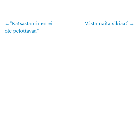
”Katsastaminen ei
Mistä näitä sikiää?
Artikkelien
ole pelottavaa”
selaus