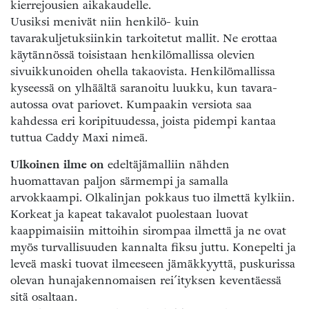
kierrejousien aikakaudelle.
Uusiksi menivät niin henkilö- kuin
tavarakuljetuksiinkin tarkoitetut mallit. Ne erottaa
käytännössä toisistaan henkilömallissa olevien
sivuikkunoiden ohella takaovista. Henkilömallissa
kyseessä on ylhäältä saranoitu luukku, kun tavara-
autossa ovat pariovet. Kumpaakin versiota saa
kahdessa eri koripituudessa, joista pidempi kantaa
tuttua Caddy Maxi nimeä.
Ulkoinen ilme on
edeltäjämalliin nähden
huomattavan paljon särmempi ja samalla
arvokkaampi. Olkalinjan pokkaus tuo ilmettä kylkiin.
Korkeat ja kapeat takavalot puolestaan luovat
kaappimaisiin mittoihin sirompaa ilmettä ja ne ovat
myös turvallisuuden kannalta fiksu juttu. Konepelti ja
leveä maski tuovat ilmeeseen jämäkkyyttä, puskurissa
olevan hunajakennomaisen rei´ityksen keventäessä
sitä osaltaan.