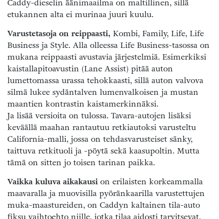
Caddy-dieselin äänimaailma on maltillinen, sillä
etukannen alta ei murinaa juuri kuulu.
Varustetasoja on reippaasti,
Kombi, Family, Life, Life
Business ja Style. Alla olleessa Life Business-tasossa on
mukana reippaasti avustavia järjestelmiä. Esimerkiksi
kaistallapitoavustin (Lane Assist) pitää auton
lumettomassa urassa tehokkaasti, sillä auton valvova
silmä lukee sydäntalven lumenvalkoisen ja mustan
maantien kontrastin kaistamerkinnäksi.
Ja lisää versioita on tulossa. Tavara-autojen lisäksi
keväällä maahan rantautuu retkiautoksi varusteltu
California-malli, jossa on tehdasvarusteiset sänky,
taittuva retkituoli ja -pöytä sekä kaasupoltin. Mutta
tämä on sitten jo toisen tarinan paikka.
Vaikka kuluva aikakausi
on erilaisten korkeammalla
maavaralla ja muovisilla pyöränkaarilla varustettujen
muka-maastureiden, on Caddyn kaltainen tila-auto
fiksu vaihtoehto niille, jotka tilaa aidosti tarvitsevat.