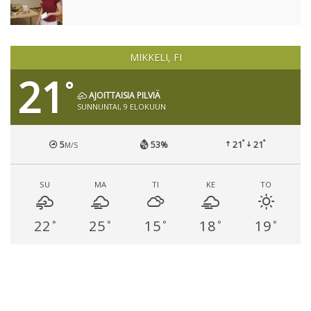
MIKKELI, FI
21
°
AJOITTAISIA PILVIÄ
SUNNUNTAI, 9 ELOKUUN
°
°
5
53%
21
21
M/S
SU
MA
TI
KE
TO
22
25
15
18
19
°
°
°
°
°