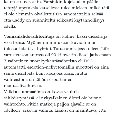
katon etuosassakin. Varsinkin kojelaudan päälle
tehtyjä upotuksia katsellessa tulee mieleen, miksi tätä
ei ole aiemmin oivallettu? On sanomattakin selvää,
että Caddy on suunniteltu selkeästi käytännöllisyys
edellä.
Voimanlähdevaihtoehtoja
on kolme, kaksi dieseliä ja
yksi bensa. Myöhemmin mukaan kuvioihin on
tulossa ladattava hybridi. Tutustumisajossa olleen Life-
varustetason autossa oli 90 kilowatin diesel jatkeenaan
7-vaihteinen suorakytkentävaihteisto eli DSG-
automaatti. 4Motion-nelivetomallin moottori on aina
sama dieselpata kuin koeajoautossa, mutta
vaihteistona on tällöin 6-portainen
manuaalivaihteisto.
Vaikka automaailma on kovaa vauhtia
sähköistymässä, ei nykyaikainen diesel ole huono
vaihtoehto. Pitkiä matkoja paljon ajavalle se on
edelleen järkevin valinta. Lisäksi on mainittava, että