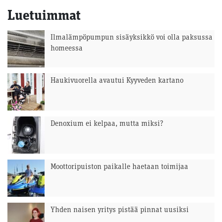
Luetuimmat
Ilmalämpöpumpun sisäyksikkö voi olla paksussa
homeessa
Haukivuorella avautui Kyyveden kartano
Denoxium ei kelpaa, mutta miksi?
Moottoripuiston paikalle haetaan toimijaa
Yhden naisen yritys pistää pinnat uusiksi