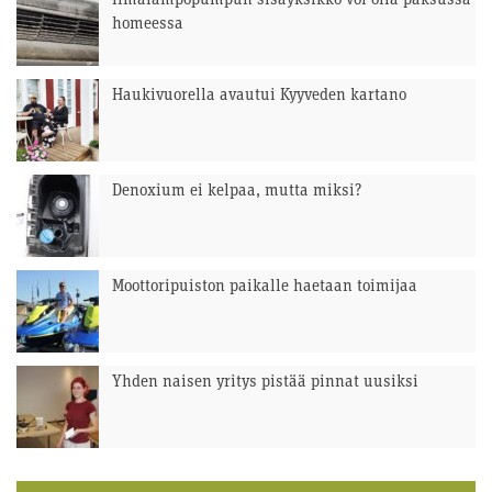
Ilmalämpöpumpun sisäyksikkö voi olla paksussa
homeessa
Haukivuorella avautui Kyyveden kartano
Denoxium ei kelpaa, mutta miksi?
Moottoripuiston paikalle haetaan toimijaa
Yhden naisen yritys pistää pinnat uusiksi