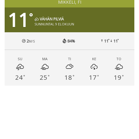
MIKKELI, FI
11
°
VÄHÄN PILVIÄ
SUNNUNTAI, 9 ELOKUUN
°
°
2
84%
11
11
M/S
SU
MA
TI
KE
TO
24
25
18
17
19
°
°
°
°
°