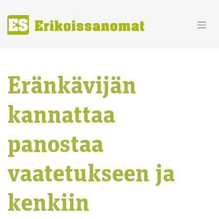
Skip
to
content
Eränkävijän
kannattaa
panostaa
vaatetukseen ja
kenkiin