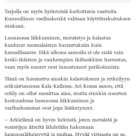
Tarjolla on myös hyönteisiä karkottavia vaatteita.
Kunnollinen vaelluskenkä valitaan käyttötarkoituksen
mukaan.
Luonnossa liikkuminen, metsästys ja kalastus
kuuluvat suomalaisten harrastuksiin kuin
kansallisaarre. Eikä ulkona samoilu ei ole enää vain
keski-ikäisten ja vanhempien ikäluokkien harrastus,
vaan myös nuoret ovat innostuneet patikoinnista.
Tämä on huomattu ainakin kalastukseen ja retkeilyyn
erikoistuneessa Kala-Kallessa. Ari Kousa sanoo, että
eräily on ollut suosittua aina, mutta etenkin nuorten
keskuudessa luonnossa liikkuminen ja
vaellushommat ovat jopa lisääntyneet.
– Arkielämä on hyvin hektistä, joten metsästä ja
vesistöjen ääreltä lähdetään hakemaan
luonnonläheisyyttä ja rauhaa. Hyvää virtausta on se,