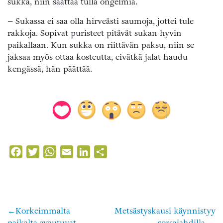
sukka, niin saattaa tulla ongelmia.
– Sukassa ei saa olla hirveästi saumoja, jottei tule
rakkoja. Sopivat puristeet pitävät sukan hyvin
paikallaan. Kun sukka on riittävän paksu, niin se
jaksaa myös ottaa kosteutta, eivätkä jalat haudu
kengässä, hän päättää.
Facebook
Twitter
WhatsApp
Email
LinkedIn
Share
Korkeimmalta
Metsästyskausi käynnistyy
Artikkelien
paikalta avautuvat
sorsajahdilla