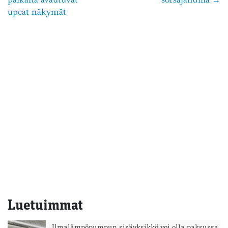
selaus
upeat näkymät
Luetuimmat