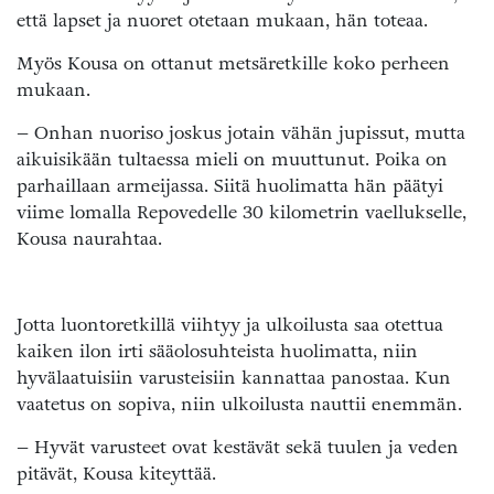
että lapset ja nuoret otetaan mukaan, hän toteaa.
Myös Kousa on ottanut metsäretkille koko perheen
mukaan.
– Onhan nuoriso joskus jotain vähän jupissut, mutta
aikuisikään tultaessa mieli on muuttunut. Poika on
parhaillaan armeijassa. Siitä huolimatta hän päätyi
viime lomalla Repovedelle 30 kilometrin vaellukselle,
Kousa naurahtaa.
Jotta luontoretkillä viihtyy ja ulkoilusta saa otettua
kaiken ilon irti sääolosuhteista huolimatta, niin
hyvälaatuisiin varusteisiin kannattaa panostaa. Kun
vaatetus on sopiva, niin ulkoilusta nauttii enemmän.
– Hyvät varusteet ovat kestävät sekä tuulen ja veden
pitävät, Kousa kiteyttää.