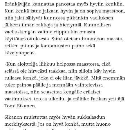
Eränkävijän kannattaa panostaa myös hyviin kenkiin.
Kun kenkä istuu jalkaan hyvin ja on sopiva maastoon,
niin jalat säilyvät kunnossa pitkänkin vaelluksen
jälkeen ilman rakkoja ja hiertymiä. Kunnollisen
vaelluskengän valinta riippuukin omasta
käyttötarkoituksesta. Siinä otetaan huomioon maasto,
retken pituus ja kantamusten paino sekä
kävelynopeus.
-Kun aloittelija liikkuu helpossa maastossa, eikä
selässä ole hirveästi taakkaa, niin silloin käy hyvin
rullaava kenkä, joka ei ole liian jäykkä. Mitä enemmän
tulee painoa päälle ja mennään vaihtelevissa
maastoissa, niin se asettaa kengälle erilaiset
vaatimukset, toteaa ulkoilu- ja eräliike Patikan yrittäjä
Tomi Sikanen.
Sikanen muistuttaa myös hyvän sukkalaadun
merkityksestä. Jos on hyvä kenkä, mutta huono