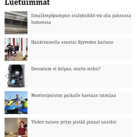
Luetuimmat
Ilmalämpöpumpun sisäyksikkö voi olla paksussa
homeessa
Haukivuorella avautui Kyyveden kartano
Denoxium ei kelpaa, mutta miksi?
Moottoripuiston paikalle haetaan toimijaa
Yhden naisen yritys pistää pinnat uusiksi