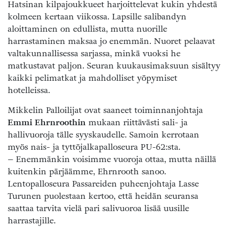
Hatsinan kilpajoukkueet harjoittelevat kukin yhdestä
kolmeen kertaan viikossa. Lapsille salibandyn
aloittaminen on edullista, mutta nuorille
harrastaminen maksaa jo enemmän. Nuoret pelaavat
valtakunnallisessa sarjassa, minkä vuoksi he
matkustavat paljon. Seuran kuukausimaksuun sisältyy
kaikki pelimatkat ja mahdolliset yöpymiset
hotelleissa.
Mikkelin Palloilijat ovat saaneet toiminnanjohtaja
Emmi Ehrnroothin
mukaan riittävästi sali- ja
hallivuoroja tälle syyskaudelle. Samoin kerrotaan
myös nais- ja tyttöjalkapalloseura PU-62:sta.
– Enemmänkin voisimme vuoroja ottaa, mutta näillä
kuitenkin pärjäämme, Ehrnrooth sanoo.
Lentopalloseura Passareiden puheenjohtaja Lasse
Turunen puolestaan kertoo, että heidän seuransa
saattaa tarvita vielä pari salivuoroa lisää uusille
harrastajille.