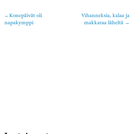
Konepäivät oli
Vihanneksia, kalaa ja
Artikkelien
napakymppi
makkaraa läheltä
selaus