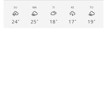
SU
MA
TI
KE
TO
24
25
18
17
19
°
°
°
°
°