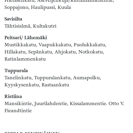
Hietasenkatu, Aseveljenkuja/Rintamamiehentie,
Soppajono, Haulipussi, Kuula
Savisilta
Tähtisislmä, Kultakutri
Peitsari/ Lähemäki
Mustikkakatu, Vaapukkakatu, Puolukkakatu,
Hillakatu, Sepänkatu, Ahjokatu, Notkokatu,
Ratinlammenkatu
Tuppurala
Tanelinkatu, Tuppuralankatu, Aumapolku,
Kyyskysenkatu, Rastaankatu
Ristiina
Mansikintie, Juurilahdentie, Kissalammentie. Otto V.
Fieandtintie