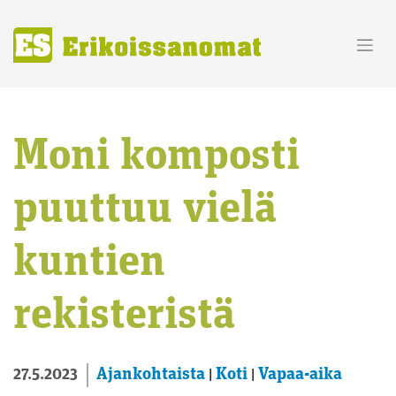
Skip
to
content
Moni komposti
puuttuu vielä
kuntien
rekisteristä
Ajankohtaista
Koti
Vapaa-aika
27.5.2023
|
|