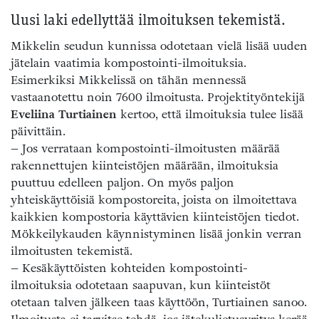
Uusi laki edellyttää ilmoituksen tekemistä.
Mikkelin seudun kunnissa odotetaan vielä lisää uuden
jätelain vaatimia kompostointi-ilmoituksia.
Esimerkiksi Mikkelissä on tähän mennessä
vastaanotettu noin 7600 ilmoitusta. Projektityöntekijä
Eveliina Turtiainen
kertoo, että ilmoituksia tulee lisää
päivittäin.
– Jos verrataan kompostointi-ilmoitusten määrää
rakennettujen kiinteistöjen määrään, ilmoituksia
puuttuu edelleen paljon. On myös paljon
yhteiskäyttöisiä kompostoreita, joista on ilmoitettava
kaikkien kompostoria käyttävien kiinteistöjen tiedot.
Mökkeilykauden käynnistyminen lisää jonkin verran
ilmoitusten tekemistä.
– Kesäkäyttöisten kohteiden kompostointi-
ilmoituksia odotetaan saapuvan, kun kiinteistöt
otetaan talven jälkeen taas käyttöön, Turtiainen sanoo.