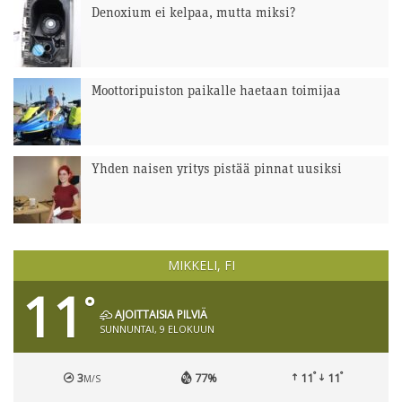
Denoxium ei kelpaa, mutta miksi?
Moottoripuiston paikalle haetaan toimijaa
Yhden naisen yritys pistää pinnat uusiksi
MIKKELI, FI
11
°
AJOITTAISIA PILVIÄ
SUNNUNTAI, 9 ELOKUUN
°
°
3
77%
11
11
M/S