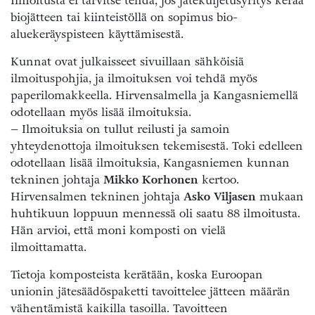
Ilmoitusta ei tarvitse tehdä, jos jätekuljetusyritys kerää
biojätteen tai kiinteistöllä on sopimus bio-
aluekeräyspisteen käyttämisestä.
Kunnat ovat julkaisseet sivuillaan sähköisiä
ilmoituspohjia, ja ilmoituksen voi tehdä myös
paperilomakkeella. Hirvensalmella ja Kangasniemellä
odotellaan myös lisää ilmoituksia.
– Ilmoituksia on tullut reilusti ja samoin
yhteydenottoja ilmoituksen tekemisestä. Toki edelleen
odotellaan lisää ilmoituksia, Kangasniemen kunnan
tekninen johtaja
Mikko Korhonen
kertoo.
Hirvensalmen tekninen johtaja
Asko Viljasen
mukaan
huhtikuun loppuun mennessä oli saatu 88 ilmoitusta.
Hän arvioi, että moni komposti on vielä
ilmoittamatta.
Tietoja komposteista kerätään, koska Euroopan
unionin jätesäädöspaketti tavoittelee jätteen määrän
vähentämistä kaikilla tasoilla. Tavoitteen