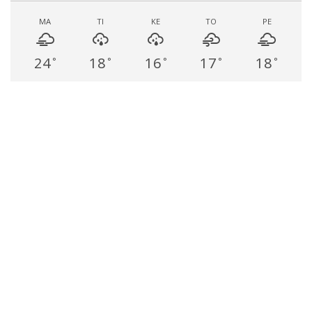
MA
TI
KE
TO
PE
24
18
16
17
18
°
°
°
°
°