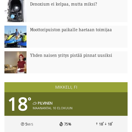
Denoxium ei kelpaa, mutta miksi?
Moottoripuiston paikalle haetaan toimijaa
Yhden naisen yritys pistää pinnat uusiksi
MIKKELI, FI
18
°
PILVINEN
MAANANTAI, 10 ELOKUUN
°
°
5
75%
18
18
M/S