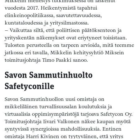
Mikkelin menestys tutkimuksessa on laskenut
vuodesta 2017. Heikentymistä tapahtui
elinkeinopolitiikassa, saavutettavuudessa,
kuntataloudessa ja yritysilmastossa.
– Vaikuttaa siltä, että poliittisen päätöksenteon ja
yrityskentän näkemykset ovat eriytyneet toisistaan.
Tulosten perusteella on tarpeen arvioida, mitä teemme
jatkossa eri tavalla, Mikkelin kehitysyhtiö Miksein
toimitusjohtaja Timo Paakki sanoo.
Savon Sammutinhuolto
Safetyconille
Savon Sammutinhuollon uusi omistaja on
mikkeliläinen turvallisuusalan koulutuksia ja
virtuaalisia oppimisympäristöjä tarjoava Safetycon Oy.
Toimitusjohtaja Iivari Valkonen näkee kaupan myötä
syntyvissä synergioissa mahdollisuuksia. Entinen
omistaja Harri Kivinen on tyytyväinen, että yritys