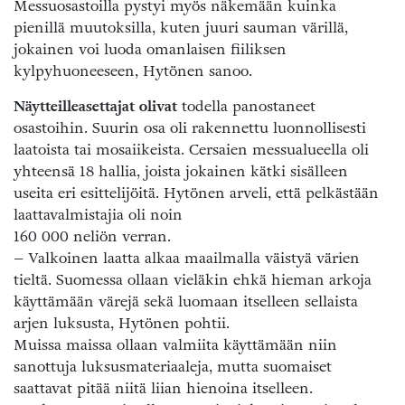
Messuosastoilla pystyi myös näkemään kuinka
pienillä muutoksilla, kuten juuri sauman värillä,
jokainen voi luoda omanlaisen fiiliksen
kylpyhuoneeseen, Hytönen sanoo.
Näytteilleasettajat olivat
todella panostaneet
osastoihin. Suurin osa oli rakennettu luonnollisesti
laatoista tai mosaiikeista. Cersaien messualueella oli
yhteensä 18 hallia, joista jokainen kätki sisälleen
useita eri esittelijöitä. Hytönen arveli, että pelkästään
laattavalmistajia oli noin
160 000 neliön verran.
– Valkoinen laatta alkaa maailmalla väistyä värien
tieltä. Suomessa ollaan vieläkin ehkä hieman arkoja
käyttämään värejä sekä luomaan itselleen sellaista
arjen luksusta, Hytönen pohtii.
Muissa maissa ollaan valmiita käyttämään niin
sanottuja luksusmateriaaleja, mutta suomaiset
saattavat pitää niitä liian hienoina itselleen.