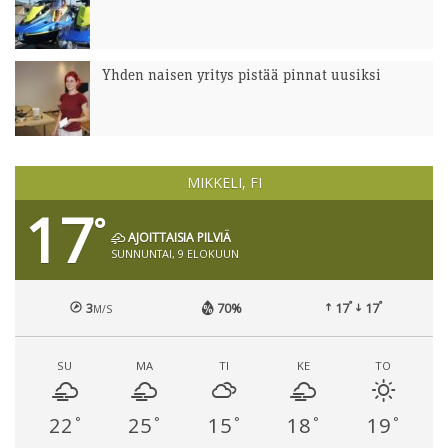
Yhden naisen yritys pistää pinnat uusiksi
MIKKELI, FI
17
°
AJOITTAISIA PILVIÄ
SUNNUNTAI, 9 ELOKUUN
°
°
3
70%
17
17
M/S
SU
MA
TI
KE
TO
22
25
15
18
19
°
°
°
°
°