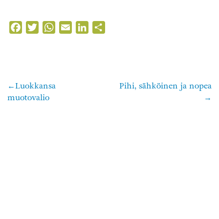
Facebook
Twitter
WhatsApp
Email
LinkedIn
Share
Luokkansa
Pihi, sähköinen ja nopea
Artikkelien
muotovalio
selaus