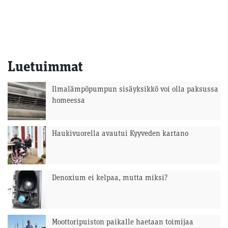
Luetuimmat
Ilmalämpöpumpun sisäyksikkö voi olla paksussa
homeessa
Haukivuorella avautui Kyyveden kartano
Denoxium ei kelpaa, mutta miksi?
Moottoripuiston paikalle haetaan toimijaa