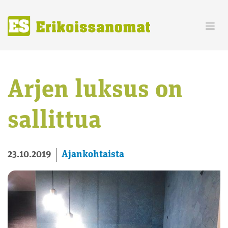
Skip
to
content
Arjen luksus on
sallittua
Ajankohtaista
23.10.2019