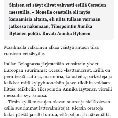
Sinisen eri sävyt olivat vahvasti esillä Cersaien
messuilla. – Monella osastolla oli myös
keraamisia altaita, eli niitä tullaan varmaan
jatkossa näkemään, Tilespointin Annika
Hytönen pohtii. Kuvat: Annika Hytönen
Maailmalla valkoinen alkaa väistyä antaen tilaa
ruosteen eri sävyille.
Italian Bolognassa järjestetään vuosittain yhdet
Euroopan suurimmat Cersaie -laattamessut. Esillä on
perinteisiä laattoja, marmoria, kalusteita, parketteja ja
kaikkea mitä kylpyhuoneisiin ja wc-tiloihin voidaan
liittää. Mikkelin Tilespointin
Annika Hytönen
vieraili
messuilla syyskuussa.
– Tiesin kyllä messujen olevan suuret ja siellä olevan
esillä suurimmat lattavalmistajat. Kiersin osastoja
kaksi päivää ja silti tuntuu, että paljon jäi näkemättä,