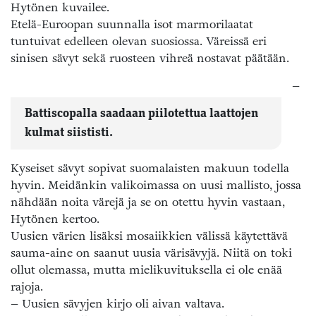
Hytönen kuvailee.
Etelä-Euroopan suunnalla isot marmorilaatat
tuntuivat edelleen olevan suosiossa. Väreissä eri
sinisen sävyt sekä ruosteen vihreä nostavat päätään.
–
Battiscopalla saadaan piilotettua laattojen
kulmat siististi.
Kyseiset sävyt sopivat suomalaisten makuun todella
hyvin. Meidänkin valikoimassa on uusi mallisto, jossa
nähdään noita värejä ja se on otettu hyvin vastaan,
Hytönen kertoo.
Uusien värien lisäksi mosaiikkien välissä käytettävä
sauma-aine on saanut uusia värisävyjä. Niitä on toki
ollut olemassa, mutta mielikuvituksella ei ole enää
rajoja.
– Uusien sävyjen kirjo oli aivan valtava.