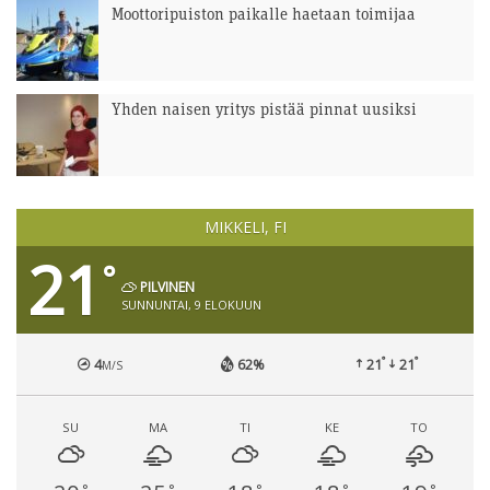
Moottoripuiston paikalle haetaan toimijaa
Yhden naisen yritys pistää pinnat uusiksi
MIKKELI, FI
21
°
PILVINEN
SUNNUNTAI, 9 ELOKUUN
°
°
4
62%
21
21
M/S
SU
MA
TI
KE
TO
°
°
°
°
°