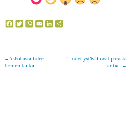
Facebook
Twitter
WhatsApp
Email
LinkedIn
Share
AsPoLasta tulee
”Uudet ystävät ovat parasta
Artikkelien
Iloinen lanka
antia”
selaus