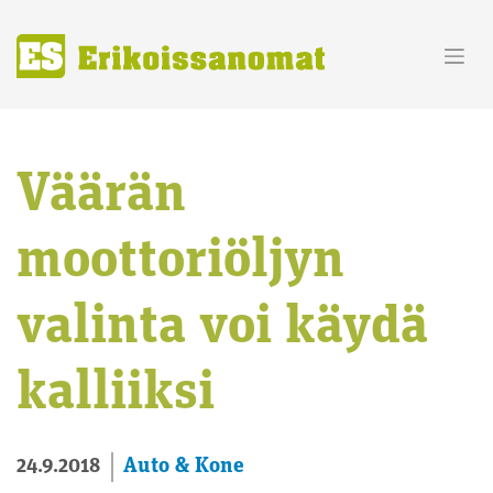
Skip
to
content
Väärän
moottoriöljyn
valinta voi käydä
kalliiksi
Auto & Kone
24.9.2018