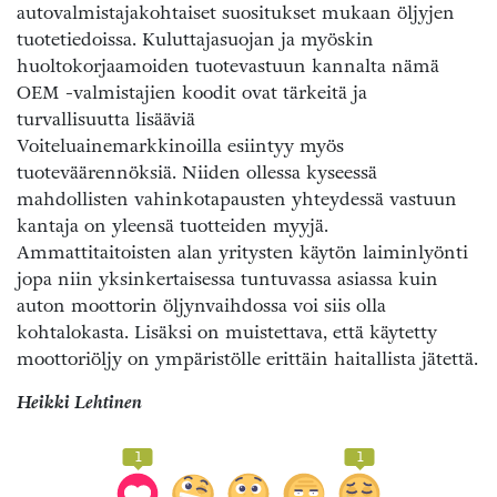
autovalmistajakohtaiset suositukset mukaan öljyjen
tuotetiedoissa. Kuluttajasuojan ja myöskin
huoltokorjaamoiden tuotevastuun kannalta nämä
OEM -valmistajien koodit ovat tärkeitä ja
turvallisuutta lisääviä
Voiteluainemarkkinoilla esiintyy myös
tuoteväärennöksiä. Niiden ollessa kyseessä
mahdollisten vahinkotapausten yhteydessä vastuun
kantaja on yleensä tuotteiden myyjä.
Ammattitaitoisten alan yritysten käytön laiminlyönti
jopa niin yksinkertaisessa tuntuvassa asiassa kuin
auton moottorin öljynvaihdossa voi siis olla
kohtalokasta. Lisäksi on muistettava, että käytetty
moottoriöljy on ympäristölle erittäin haitallista jätettä.
Heikki Lehtinen
1
1