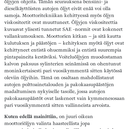
öljyjen ohjeita. Tämän seurauksena bensiini- ja
dieselkäyttöisten autojen öljyt eivät enää voi olla
samoja. Moottoritekniikan kehittyessä myös öljyn
viskositeetit ovat muuttuneet. Öljyjen viskositeettia
kuvaavat ylisesti tunnetut SAE -normit ovat kokeneet
vallankumouksen. Moottorien kitkan – ja sitä kautta
kulutuksen ja päästöjen – kehityksen myötä öljyt ovat
kehittyneet entistä ohuemmiksi ja entistä suurempia
pintapaineita kestäviksi. Voiteluöljyjen muodostaman
kalvon paksuus sylinterien seinämissä on ohentunut
moninkertaisesti pari vuosikymmentä sitten käytössä
oleviin öljyihin. Tämä on osaltaan mahdollistanut
autojen polttoainetalouden ja pakokaasupäästöjen
madaltumisen nykyiselle tasolle, jossa autojen
pakokaasupäästöt ovat laskeneet vain kymmenesosaan
pari vuosikymmentä sitten vallinneista arvoista.
Kuten edellä mainittiin,
on juuri oikean
moottoriöljyn valinta haasteellista jopa