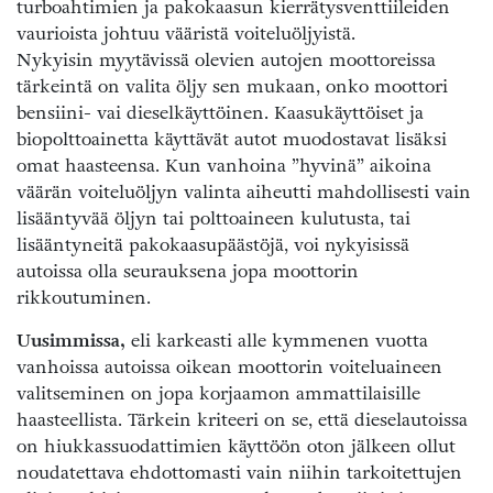
turboahtimien ja pakokaasun kierrätysventtiileiden
vaurioista johtuu vääristä voiteluöljyistä.
Nykyisin myytävissä olevien autojen moottoreissa
tärkeintä on valita öljy sen mukaan, onko moottori
bensiini- vai dieselkäyttöinen. Kaasukäyttöiset ja
biopolttoainetta käyttävät autot muodostavat lisäksi
omat haasteensa. Kun vanhoina ”hyvinä” aikoina
väärän voiteluöljyn valinta aiheutti mahdollisesti vain
lisääntyvää öljyn tai polttoaineen kulutusta, tai
lisääntyneitä pakokaasupäästöjä, voi nykyisissä
autoissa olla seurauksena jopa moottorin
rikkoutuminen.
Uusimmissa,
eli karkeasti alle kymmenen vuotta
vanhoissa autoissa oikean moottorin voiteluaineen
valitseminen on jopa korjaamon ammattilaisille
haasteellista. Tärkein kriteeri on se, että dieselautoissa
on hiukkassuodattimien käyttöön oton jälkeen ollut
noudatettava ehdottomasti vain niihin tarkoitettujen