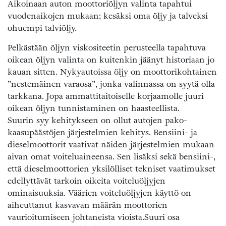
Aikoinaan auton moottoriöljyn valinta tapahtui
vuodenaikojen mukaan; kesäksi oma öljy ja talveksi
ohuempi talviöljy.
Pelkästään öljyn viskositeetin perusteella tapahtuva
oikean öljyn valinta on kuitenkin jäänyt historiaan jo
kauan sitten. Nykyautoissa öljy on moottorikohtainen
”nestemäinen varaosa”, jonka valinnassa on syytä olla
tarkkana. Jopa ammattitaitoiselle korjaamolle juuri
oikean öljyn tunnistaminen on haasteellista.
Suurin syy kehitykseen on ollut autojen pa­ko­
kaasupäästöjen jär­jes­telmien kehitys. Bensiini- ja
dieselmoottorit vaativat näiden järjestelmien mukaan
aivan omat voiteluaineensa. Sen lisäksi sekä bensiini-,
että dieselmoottorien yksilölliset tekniset vaatimukset
edellyttävät tarkoin oikeita voiteluöljyjen
ominaisuuksia. Väärien voiteluöljyjen käyttö on
aiheuttanut kasvavan määrän moottorien
vaurioitumiseen johtaneista vioista.Suuri osa