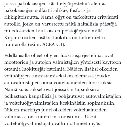
joissa pakokaasujen käsittelyjärjestelmä alentaa
pakokaasujen sulfaattituhka-, fosfori- ja
rikkipitoisuutta. Nämä öljyt on tarkoitettu erityisesti
autoille, jotka on varustettu näitä haitallisia päästöjä
muodostavien hiukkasten poistojärjestelmillä.
Kirjainkoodien lisäksi luokitus on tarkennettu
numerolla (esim. ACEA C4).
Edellä esillä
olleet öljyjen luokitusjärjestelmät ovat
moottorien ja autojen valmistajien yhteisesti käyttöön
ottamia luokitusjärjestelmiä. Näiden lisäksi oikeiden
voituöljyjen tunnistamiseksi on olemassa joukko
autovalmistajien omia voiteluaineiden luokituksia.
Nämä suositukset ovat joissakin tapauksissa
pelkästään kaupallisia ja pohjautuvat autovalmistajien
ja voiteluöljyvalmistajien keskinäisiin sopimuksiin.
Niiden merkitys juuri oikeiden voiteluaineiden
valinnassa on kuitenkin korostunut. Useat
voiteluöljyvalmistajat ovatkin ottaneet myös