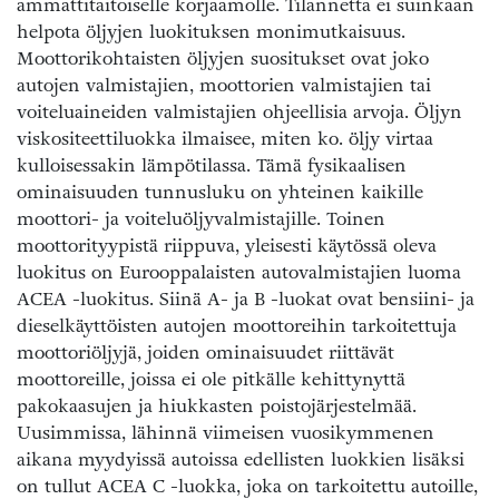
ammattitaitoiselle korjaamolle. Tilannetta ei suinkaan
helpota öljyjen luokituksen monimutkaisuus.
Moottorikohtaisten öljyjen suositukset ovat joko
autojen valmistajien, moottorien valmistajien tai
voiteluaineiden valmistajien ohjeellisia arvoja. Öljyn
viskositeettiluokka ilmaisee, miten ko. öljy virtaa
kulloisessakin lämpötilassa. Tämä fysikaalisen
ominaisuuden tunnusluku on yhteinen kaikille
moottori- ja voiteluöljyvalmistajille. Toinen
moottorityypistä riippuva, yleisesti käytössä oleva
luokitus on Eurooppalaisten autovalmistajien luoma
ACEA -luokitus. Siinä A- ja B -luokat ovat bensiini- ja
dieselkäyttöisten autojen moottoreihin tarkoitettuja
moottoriöljyjä, joiden ominaisuudet riittävät
moottoreille, joissa ei ole pitkälle kehittynyttä
pakokaasujen ja hiukkasten poistojärjestelmää.
Uusimmissa, lähinnä viimeisen vuosikymmenen
aikana myydyissä autoissa edellisten luokkien lisäksi
on tullut ACEA C -luokka, joka on tarkoitettu autoille,