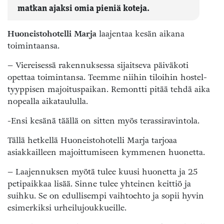
matkan ajaksi omia pieniä koteja.
Huoneistohotelli Marja
laajentaa kesän aikana
toimintaansa.
– Viereisessä rakennuksessa sijaitseva päiväkoti
opettaa toimintansa. Teemme niihin tiloihin hostel-
tyyppisen majoituspaikan. Remontti pitää tehdä aika
nopealla aikataululla.
-Ensi kesänä täällä on sitten myös terassiravintola.
Tällä hetkellä Huoneistohotelli Marja tarjoaa
asiakkailleen majoittumiseen kymmenen huonetta.
– Laajennuksen myötä tulee kuusi huonetta ja 25
petipaikkaa lisää. Sinne tulee yhteinen keittiö ja
suihku. Se on edullisempi vaihtoehto ja sopii hyvin
esimerkiksi urheilujoukkueille.