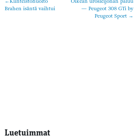
Kiinteistöhuolto
Oikean urosleijonan paluu
Artikkelien
Brahen isäntä vaihtui
— Peugeot 308 GTi by
selaus
Peugeot Sport
Luetuimmat