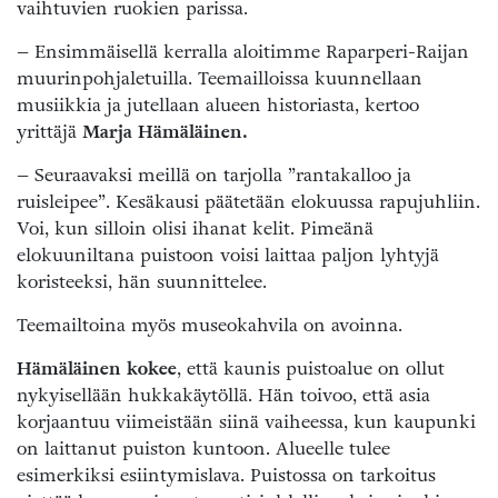
vaihtuvien ruokien parissa.
– Ensimmäisellä kerralla aloitimme Raparperi-Raijan
muurinpohjaletuilla. Teemailloissa kuunnellaan
musiikkia ja jutellaan alueen historiasta, kertoo
yrittäjä
Marja Hämäläinen.
– Seuraavaksi meillä on tarjolla ”rantakalloo ja
ruisleipee”. Kesäkausi päätetään elokuussa rapujuhliin.
Voi, kun silloin olisi ihanat kelit. Pimeänä
elokuuniltana puistoon voisi laittaa paljon lyhtyjä
koristeeksi, hän suunnittelee.
Teemailtoina myös museokahvila on avoinna.
Hämäläinen kokee
, että kaunis puistoalue on ollut
nykyisellään hukkakäytöllä. Hän toivoo, että asia
korjaantuu viimeistään siinä vaiheessa, kun kaupunki
on laittanut puiston kuntoon. Alueelle tulee
esimerkiksi esiintymislava. Puistossa on tarkoitus