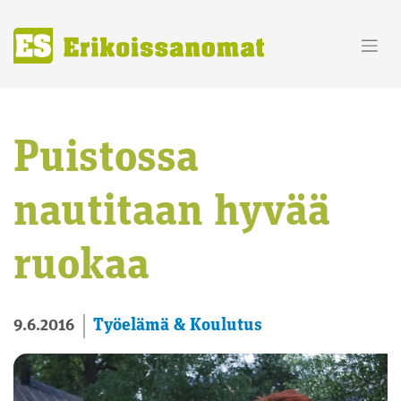
Skip
to
content
Puistossa
nautitaan hyvää
ruokaa
Työelämä & Koulutus
9.6.2016