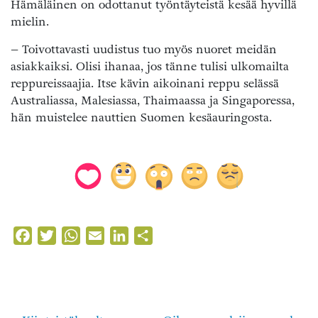
Hämäläinen on odottanut työntäyteistä kesää hyvillä
mielin.
– Toivottavasti uudistus tuo myös nuoret meidän
asiakkaiksi. Olisi ihanaa, jos tänne tulisi ulkomailta
reppureissaajia. Itse kävin aikoinani reppu selässä
Australiassa, Malesiassa, Thaimaassa ja Singaporessa,
hän muistelee nauttien Suomen kesäauringosta.
Facebook
Twitter
WhatsApp
Email
LinkedIn
Share