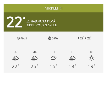
MIKKELI, FI
22
°
HAJANAISIA PILVIÄ
SUNNUNTAI, 9 ELOKUUN
°
°
4
57%
22
22
M/S
SU
MA
TI
KE
TO
22
25
15
18
19
°
°
°
°
°