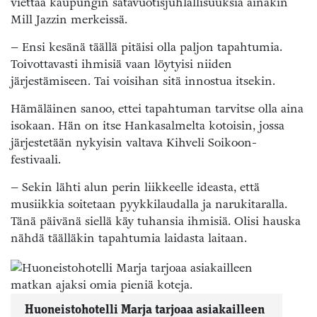
viettää kaupungin satavuotisjuhlallisuuksia ainakin
Mill Jazzin merkeissä.
– Ensi kesänä täällä pitäisi olla paljon tapahtumia.
Toivottavasti ihmisiä vaan löytyisi niiden
järjestämiseen. Tai voisihan sitä innostua itsekin.
Hämäläinen sanoo, ettei tapahtuman tarvitse olla aina
isokaan. Hän on itse Hankasalmelta kotoisin, jossa
järjestetään nykyisin valtava Kihveli Soikoon-
festivaali.
– Sekin lähti alun perin liikkeelle ideasta, että
musiikkia soitetaan pyykkilaudalla ja narukitaralla.
Tänä päivänä siellä käy tuhansia ihmisiä. Olisi hauska
nähdä täälläkin tapahtumia laidasta laitaan.
Huoneistohotelli Marja tarjoaa asiakailleen