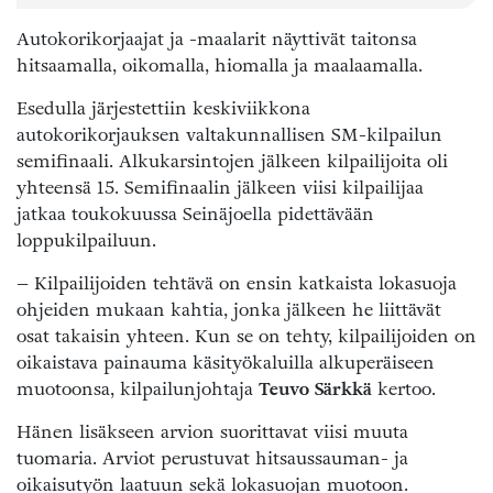
Autokorikorjaajat ja -maalarit näyttivät taitonsa
hitsaamalla, oikomalla, hiomalla ja maalaamalla.
Esedulla järjestettiin keskiviikkona
autokorikorjauksen valtakunnallisen SM-kilpailun
semifinaali. Alkukarsintojen jälkeen kilpailijoita oli
yhteensä 15. Semifinaalin jälkeen viisi kilpailijaa
jatkaa toukokuussa Seinäjoella pidettävään
loppukilpailuun.
– Kilpailijoiden tehtävä on ensin katkaista lokasuoja
ohjeiden mukaan kahtia, jonka jälkeen he liittävät
osat takaisin yhteen. Kun se on tehty, kilpailijoiden on
oikaistava painauma käsityökaluilla alkuperäiseen
muotoonsa, kilpailunjohtaja
Teuvo Särkkä
kertoo.
Hänen lisäkseen arvion suorittavat viisi muuta
tuomaria. Arviot perustuvat hitsaussauman- ja
oikaisutyön laatuun sekä lokasuojan muotoon.