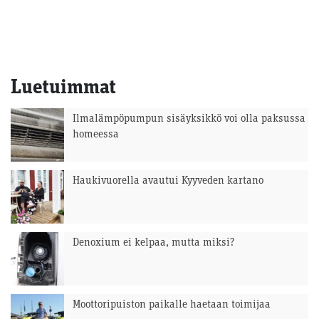
Luetuimmat
Ilmalämpöpumpun sisäyksikkö voi olla paksussa
homeessa
Haukivuorella avautui Kyyveden kartano
Denoxium ei kelpaa, mutta miksi?
Moottoripuiston paikalle haetaan toimijaa