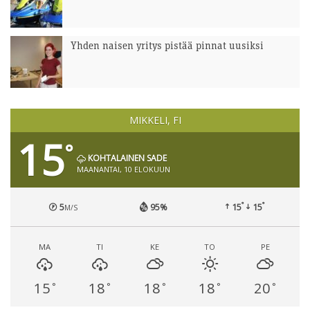
Yhden naisen yritys pistää pinnat uusiksi
MIKKELI, FI
15
°
KOHTALAINEN SADE
MAANANTAI, 10 ELOKUUN
°
°
5
95%
15
15
M/S
MA
TI
KE
TO
PE
15
18
18
18
20
°
°
°
°
°