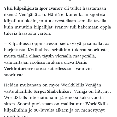
Yksi kilpailijoista
Igor Ivanov
oli tullut haastamaan
itsensä Venäjältä asti. Häntä ei kuitenkaan sijoiteta
kilpailutuloksiin, mutta arvostellaan samalla tavalla
kuin muutkin kilpailijat. Ivanov tuli hakemaan oppia
tulevia haasteita varten.
– Kilpailuissa oppii stressin sietokykyä ja samalla saa
harjoitusta. Kotihallissa seinätkin tukevat suoritusta,
mutta täällä ollaan täysin vieraalla maaperällä,
valmentajan roolissa mukana oleva
Denis
Verkhoturtsev
toteaa katsellessaan Ivanovin
suoritusta.
Heidän mukanaan on myös WorldSkills Venäjän
vastuuhenkilö
Sergei Shabelnikov
. Venäjä on liittynyt
WorldSkills Internationalin jäseneksi kaksi vuotta
sitten. Suomi puolestaan on osallistunut WorldSkills –
kilpailuihin jo 80-luvulta alkaen ja on menestynyt
niissä hyvin.