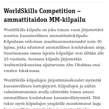
WorldSkills Competition –
ammattitaidon MM-kilpailu
WorldSkills-kilpailu on joka toinen vuosi järjestettävä
nuorten kansainvälinen ammattitaitokilpailu.
Kilpailussa ratkotaan maailmanmestaruudet noin 50
lajissa, jotka edustavat ammatillisen koulutuksen aloja.
Suurimmassa osassa lajeista kilpailijat ovat iältään alle
23-vuotiaita. Seuraava kilpailu järjestetään
Arabiemiirikunnissa sijaitsevassa Abu Dhabissa ensi
vuoden lokakuussa.
WorldSkills-kilpailujen järjestämisoikeudet myöntää
kansainvälinen kattojärjestö. Kilpailujen ja niihin
valmistautumisen avulla edistetään toisen asteen
ammatillisen koulutuksen kansainvälistymistä. Tätä
tukee myös kilpailujen ympärille muodostunut laaja