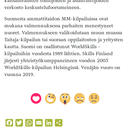
kansainvälisten toimijoiden ja asiantuntijoiden
verkosto keskustelufoorumeineen.
Suomesta ammattitaidon MM-kilpailuissa ovat
mukana valmennuksessa parhaiten menestyneet
nuoret. Valmennukseen valikoidutaan muun muassa
Taitaja-kilpailun tai suoraan oppilaitosten ja yritysten
kautta. Suomi on osallistunut WorldSkills -
kilpailuihin vuodesta 1989 lähtien. Skills Finland
järjesti yhteistyökumppaneineen vuoden 2005
WorldSkills-kilpailun Helsingissä. Venäjän vuoro on
vuonna 2019.
Facebook
Twitter
WhatsApp
Email
LinkedIn
Share