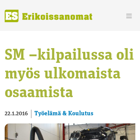
Skip
to
content
SM –kilpailussa oli
myös ulkomaista
osaamista
Työelämä & Koulutus
22.1.2016