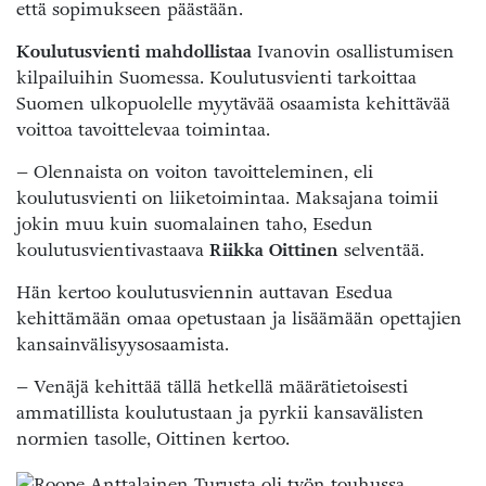
että sopimukseen päästään.
Koulutusvienti mahdollistaa
Ivanovin osallistumisen
kilpailuihin Suomessa. Koulutusvienti tarkoittaa
Suomen ulkopuolelle myytävää osaamista kehittävää
voittoa tavoittelevaa toimintaa.
– Olennaista on voiton tavoitteleminen, eli
koulutusvienti on liiketoimintaa. Maksajana toimii
jokin muu kuin suomalainen taho, Esedun
koulutusvientivastaava
Riikka Oittinen
selventää.
Hän kertoo koulutusviennin auttavan Esedua
kehittämään omaa opetustaan ja lisäämään opettajien
kansainvälisyysosaamista.
– Venäjä kehittää tällä hetkellä määrätietoisesti
ammatillista koulutustaan ja pyrkii kansavälisten
normien tasolle, Oittinen kertoo.