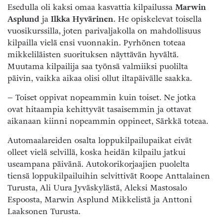
Esedulla oli kaksi omaa kasvattia kilpailussa
Marwin
Asplund
ja
Ilkka Hyvärinen
. He opiskelevat toisella
vuosikurssilla, joten parivaljakolla on mahdollisuus
kilpailla vielä ensi vuonnakin. Pyrhönen toteaa
mikkeliläisten suorituksen näyttävän hyvältä.
Muutama kilpailija saa työnsä valmiiksi puolilta
päivin, vaikka aikaa olisi ollut iltapäivälle saakka.
– Toiset oppivat nopeammin kuin toiset. Ne jotka
ovat hitaampia kehittyvät tasaisemmin ja ottavat
aikanaan kiinni nopeammin oppineet, Särkkä toteaa.
Automaalareiden osalta loppukilpailupaikat eivät
olleet vielä selvillä, koska heidän kilpailu jatkui
useampana päivänä. Autokorikorjaajien puolelta
tiensä loppukilpailuihin selvittivät Roope Anttalainen
Turusta, Ali Uura Jyväskylästä, Aleksi Mastosalo
Espoosta, Marwin Asplund Mikkelistä ja Anttoni
Laaksonen Turusta.