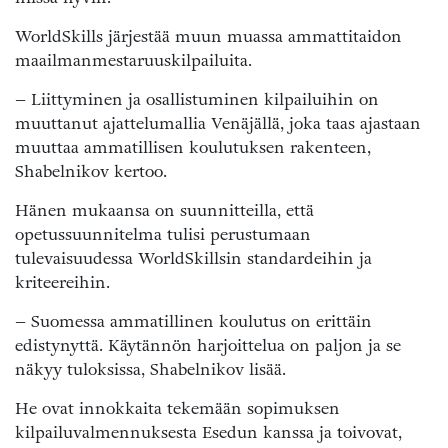
WorldSkills järjestää muun muassa ammattitaidon
maailmanmestaruuskilpailuita.
– Liittyminen ja osallistuminen kilpailuihin on
muuttanut ajattelumallia Venäjällä, joka taas ajastaan
muuttaa ammatillisen koulutuksen rakenteen,
Shabelnikov kertoo.
Hänen mukaansa on suunnitteilla, että
opetussuunnitelma tulisi perustumaan
tulevaisuudessa WorldSkillsin standardeihin ja
kriteereihin.
– Suomessa ammatillinen koulutus on erittäin
edistynyttä. Käytännön harjoittelua on paljon ja se
näkyy tuloksissa, Shabelnikov lisää.
He ovat innokkaita tekemään sopimuksen
kilpailuvalmennuksesta Esedun kanssa ja toivovat,