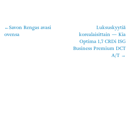
Savon Rengas avasi
Luksuskyytiä
Artikkelien
ovensa
korealaisittain — Kia
selaus
Optima 1,7 CRDi ISG
Business Premium DCT
A/T