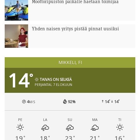
Moottoripuiston paikalle haetaan toimijaa
Yhden naisen yritys pistää pinnat uusiksi
MIKKELI, FI
14
°
TAIVAS ON SELKEÄ
PERJANTAI, 7 ELOKUUN
°
°
4
92%
14
14
M/S
PE
LA
SU
MA
TI
19
18
23
21
16
°
°
°
°
°