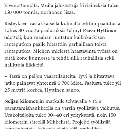
kivenottamolta. Muita jalostettuja kiviaineksia tulee
150 000 tonnia, Korhonen lisää.
Risteyksen vastakkaisella kulmalla tehtiin paalutusta.
Lähes 30 vuotta paalutuksia tehnyt
Paavo Hyttinen
odotteli, kun maahan juntatun kalliokärkisen
rautaputken päälle hitsattiin parhaillaan toista
rautaputkea. Miehen mielestä haastavinta työssä on
pitää kone kunnossa ja tehdä sillä rauhallisia sekä
hallittuja liikkeitä.
– Tässä on paljon vaaratilanteita. Tyvi ja hitsattava
jatko painavat yhteensä 6 700 kiloa. Paalusta tulee yli
25 metriä korkea, Hyttinen sanoo.
Neljän kilometrin
matkalle tehtävällä VT5:n
parantamishankkeella on varsin työllistävä vaikutus.
Urakoitsijoita tulee 30–40 eri yrityksestä, noin 150
kilometrin säteellä Mikkelistä. Projekti työllistää
konekalustoja, kaivavia yksikköjä, paikallisia