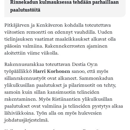
Rinnekadun kulmauksessa tehdään parhaillaan
paalutustöitä
Pitkäjärven ja Kenkäveron kohdalla toteutettava
viitostien remontti on edennyt vauhdilla. Uuden
tielinjauksen vaatimat maaleikkaukset alkavat olla
pääosin valmiina. Rakennekerrosten ajaminen
aloitettiin viime viikolla.
Rakennusurakkaa toteuttavan Destia Oy:n
työpäällikkö
Harri Korhonen
sanoo, että myös
sillanrakennustyöt ovat alkaneet. Sammonkadun
ylikulkusillan paalutukset ja pilarimuotit on tehty,
samoin kuin sillan kansimuotin telineiden
rakentaminen. Myös Ristiinantien ylikulkusillan
paalutukset ovat valmiina ja telineiden pystytys alkaa
lähiviikkoina. Työn alla on myös hulevesien
johdatusjärjestelmä.