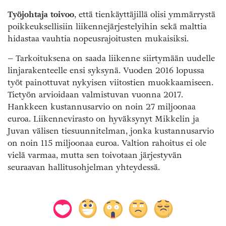
Työjohtaja toivoo
, että tienkäyttäjillä olisi ymmärrystä
poikkeuksellisiin liikennejärjestelyihin sekä malttia
hidastaa vauhtia nopeusrajoitusten mukaisiksi.
– Tarkoituksena on saada liikenne siirtymään uudelle
linjarakenteelle ensi syksynä. Vuoden 2016 lopussa
työt painottuvat nykyisen viitostien muokkaamiseen.
Tietyön arvioidaan valmistuvan vuonna 2017.
Hankkeen kustannusarvio on noin 27 miljoonaa
euroa. Liikennevirasto on hyväksynyt Mikkelin ja
Juvan välisen tiesuunnitelman, jonka kustannusarvio
on noin 115 miljoonaa euroa. Valtion rahoitus ei ole
vielä varmaa, mutta sen toivotaan järjestyvän
seuraavan hallitusohjelman yhteydessä.