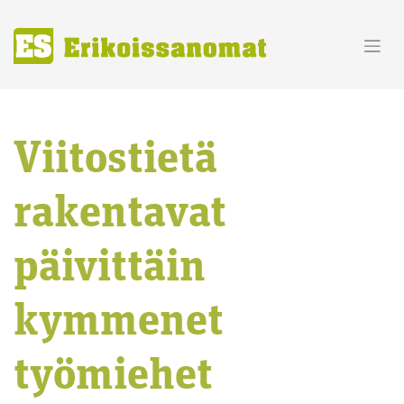
Skip
to
content
Viitostietä
rakentavat
päivittäin
kymmenet
työmiehet