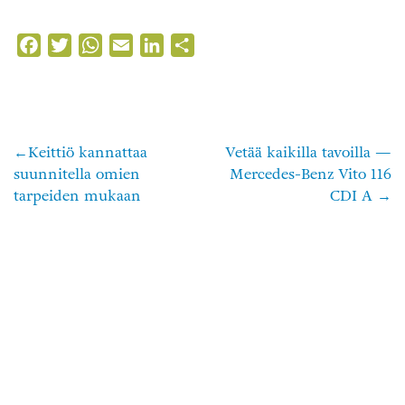
Facebook
Twitter
WhatsApp
Email
LinkedIn
Share
Keittiö kannattaa
Vetää kaikilla tavoilla —
Artikkelien
suunnitella omien
Mercedes-Benz Vito 116
selaus
tarpeiden mukaan
CDI A