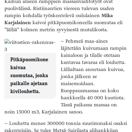
Kaihun alueen ramppien massanvaihtotyöt ovat
puolivälissä. Ristiinantien viereen tulevan uuden
rampin kohdalla työskentelevä oululainen
Mika
Karjalainen
kaivoi pitkäpuomikoneella suomutaa eli
”lälliä” kolmen metrin syvyisestä mutalikosta.
– Pehmeä maa-aines
läjitetään kuivumaan rampin
kainaloon ja tilalle otetaan
Pitkäpuomikone
kantavaa tavaraa eli louhetta.
kaivaa
Lällialtaan annetaan kuivua,
suomutaa, jonka
jonka jälkeen se
maisemoidaan.
paikalle ajetaan
Ruoppausmassaa on koko
kivilouhetta.
hankkeella 40 000 kuutiota.
Tässä paikassa massaa on
noin 15000 m3, Karjalainen sanoo.
– Louhetta menee 300000 tonnia suurimmaksi osaksi
rakenteisiin. Se tulee Metsä-Sairilasta alihankkijan