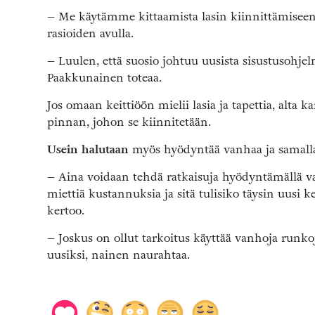
– Me käytämme kittaamista lasin kiinnittämiseen, 
rasioiden avulla.
– Luulen, että suosio johtuu uusista sisustusohjelm
Paakkunainen toteaa.
Jos omaan keittiöön mielii lasia ja tapettia, alta k
pinnan, johon se kiinnitetään.
Usein halutaan
myös hyödyntää vanhaa ja samalla 
– Aina voidaan tehdä ratkaisuja hyödyntämällä van
miettiä kustannuksia ja sitä tulisiko täysin uu
kertoo.
– Joskus on ollut tarkoitus käyttää vanhoja runkoj
uusiksi, nainen naurahtaa.