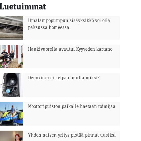
Luetuimmat
Ilmalämpöpumpun sisäyksikkö voi olla
paksussa homeessa
Haukivuorella avautui Kyyveden kartano
Denoxium ei kelpaa, mutta miksi?
Moottoripuiston paikalle haetaan toimijaa
Yhden naisen yritys pistää pinnat uusiksi