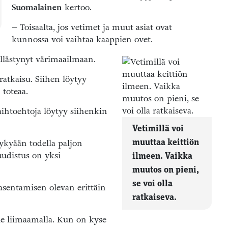
Suomalainen
kertoo.
– Toisaalta, jos vetimet ja muut asiat ovat
kunnossa voi vaihtaa kaappien ovet.
yllästynyt värimaailmaan.
atkaisu. Siihen löytyy
 toteaa.
aihtoehtoja löytyy siihenkin
Vetimillä voi
nykyään todella paljon
muuttaa keittiön
uudistus on yksi
ilmeen. Vaikka
muutos on pieni,
se voi olla
asentamisen olevan erittäin
ratkaiseva.
le liimaamalla. Kun on kyse