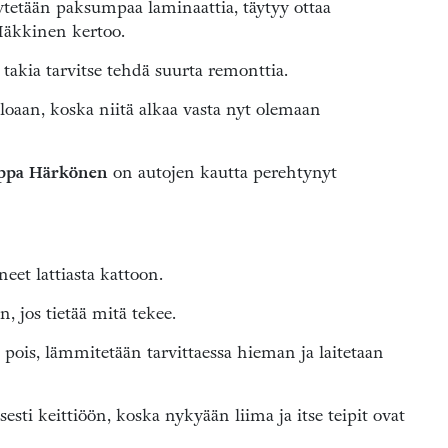
käytetään paksumpaa laminaattia, täytyy ottaa
Häkkinen kertoo.
 takia tarvitse tehdä suurta remonttia.
uloaan, koska niitä alkaa vasta nyt olemaan
ppa Härkönen
on autojen kautta perehtynyt
eet lattiasta kattoon.
 jos tietää mitä tekee.
 pois, lämmitetään tarvittaessa hieman ja laitetaan
i keittiöön, koska nykyään liima ja itse teipit ovat