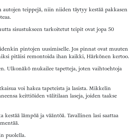
n autojen teippejä, niin niiden täytyy kestää pakkasen
teaa.
utta sisustukseen tarkoitetut teipit ovat jopa 50
idenkin pintojen uusimiselle. Jos pinnat ovat muuten
iksi pitäisi remontoida ihan kaikki, Härkönen kertoo.
len. Ulkonäkö mukailee tapetteja, joten vaihtoehtoja
kaisua voi hakea tapeteista ja lasista. Mikkelin
eensa keittiöiden välitilaan laseja, joiden taakse
ka kestää lämpöä ja vääntöä. Tavallinen lasi saattaa
smentää.
n puolella.