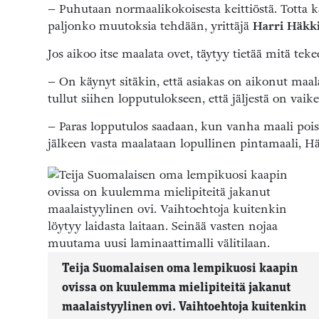
– Puhutaan normaalikokoisesta keittiöstä. Totta ka
paljonko muutoksia tehdään, yrittäjä
Harri Häkk
Jos aikoo itse maalata ovet, täytyy tietää mitä teke
– On käynyt sitäkin, että asiakas on aikonut maa
tullut siihen lopputulokseen, että jäljestä on vaik
– Paras lopputulos saadaan, kun vanha maali poist
jälkeen vasta maalataan lopullinen pintamaali, H
Teija Suomalaisen oma lempikuosi kaapin
ovissa on kuulemma mielipiteitä jakanut
maalaistyylinen ovi. Vaihtoehtoja kuitenkin