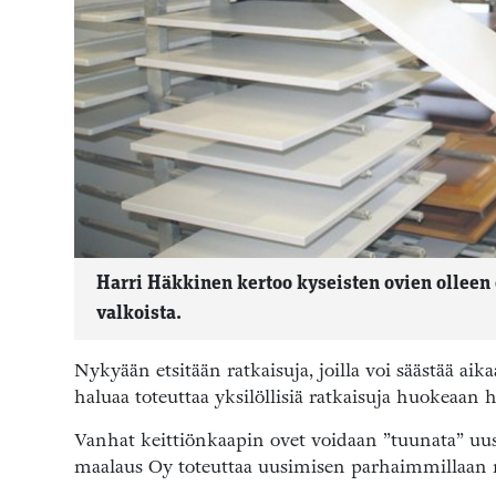
Harri Häkkinen kertoo kyseisten ovien olleen
valkoista.
Nykyään etsitään ratkaisuja, joilla voi säästää aik
haluaa toteuttaa yksilöllisiä ratkaisuja huokeaan 
Vanhat keittiönkaapin ovet voidaan ”tuunata” uus
maalaus Oy toteuttaa uusimisen parhaimmillaan n