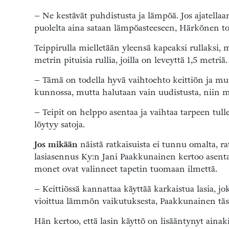
– Ne kestävät puhdistusta ja lämpöä. Jos ajatellaa
puolelta aina sataan lämpöasteeseen, Härkönen to
Teippirulla mielletään yleensä kapeaksi rullaksi, m
metrin pituisia rullia, joilla on leveyttä 1,5 metriä.
– Tämä on todella hyvä vaihtoehto keittiön ja mu
kunnossa, mutta halutaan vain uudistusta, niin m
– Teipit on helppo asentaa ja vaihtaa tarpeen tul
löytyy satoja.
Jos mikään
näistä ratkaisuista ei tunnu omalta, rat
lasiasennus Ky:n Jani Paakkunainen kertoo asentan
monet ovat valinneet tapetin tuomaan ilmettä.
– Keittiössä kannattaa käyttää karkaistua lasia, jo
vioittua lämmön vaikutuksesta, Paakkunainen tä
Hän kertoo, että lasin käyttö on lisääntynyt ainaki