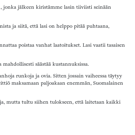
jonka jälkeen kiristämme lasin tiiviisti seinään
ista ja siitä, että lasi on helppo pitää puhtaana,
annattaa poistaa vanhat laatoitukset. Lasi vaatii tasaisen
mahdollisesti säästää kustannuksissa.
hoja runkoja ja ovia. Sitten jossain vaiheessa täytyy
si keittiö maksamaan paljoakaan enemmän, Suomalainen
a, mutta tultu siihen tulokseen, että laitetaan kaikki