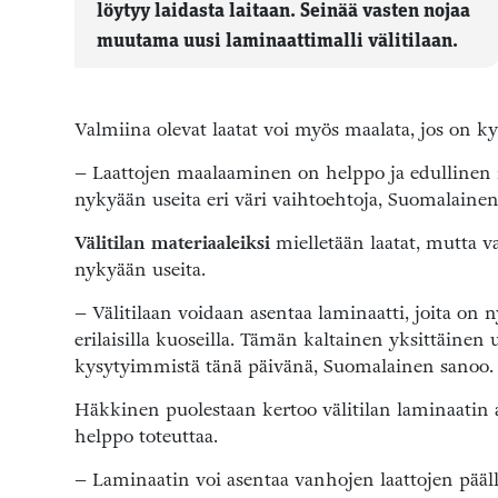
löytyy laidasta laitaan. Seinää vasten nojaa
muutama uusi laminaattimalli välitilaan.
Valmiina olevat laatat voi myös maalata, jos on k
– Laattojen maalaaminen on helppo ja edullinen r
nykyään useita eri väri vaihtoehtoja, Suomalainen
Välitilan materiaaleiksi
mielletään laatat, mutta v
nykyään useita.
– Välitilaan voidaan asentaa laminaatti, joita on 
erilaisilla kuoseilla. Tämän kaltainen yksittäinen 
kysytyimmistä tänä päivänä, Suomalainen sanoo.
Häkkinen puolestaan kertoo välitilan laminaatin 
helppo toteuttaa.
– Laminaatin voi asentaa vanhojen laattojen pääl