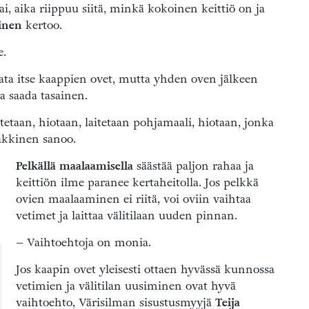
i, aika riippuu siitä, minkä kokoinen keittiö on ja
inen
kertoo.
e.
lata itse kaappien ovet, mutta yhden oven jälkeen
ea saada tasainen.
etaan, hiotaan, laitetaan pohjamaali, hiotaan, jonka
äkkinen sanoo.
Pelkällä maalaamisella
säästää paljon rahaa ja
keittiön ilme paranee kertaheitolla. Jos pelkkä
ovien maalaaminen ei riitä, voi oviin vaihtaa
vetimet ja laittaa välitilaan uuden pinnan.
– Vaihtoehtoja on monia.
Jos kaapin ovet yleisesti ottaen hyvässä kunnossa
vetimien ja välitilan uusiminen ovat hyvä
vaihtoehto, Värisilman sisustusmyyjä
Teija