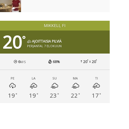
MIKKELI, FI
20
°
AJOITTAISIA PILVIÄ
PERJANTAI, 7 ELOKUUN
°
°
6
68%
20
20
M/S
PE
LA
SU
MA
TI
19
19
23
22
17
°
°
°
°
°