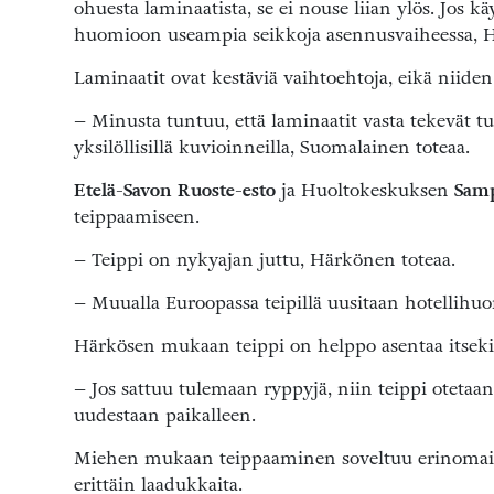
ohuesta laminaatista, se ei nouse liian ylös. Jos 
huomioon useampia seikkoja asennusvaiheessa, 
Laminaatit ovat kestäviä vaihtoehtoja, eikä niiden
– Minusta tuntuu, että laminaatit vasta tekevät t
yksilöllisillä kuvioinneilla, Suomalainen toteaa.
Etelä-Savon Ruoste-esto
ja Huoltokeskuksen
Sam
teippaamiseen.
– Teippi on nykyajan juttu, Härkönen toteaa.
– Muualla Euroopassa teipillä uusitaan hotellihuon
Härkösen mukaan teippi on helppo asentaa itsekin,
– Jos sattuu tulemaan ryppyjä, niin teippi otetaan
uudestaan paikalleen.
Miehen mukaan teippaaminen soveltuu erinomaisest
erittäin laadukkaita.