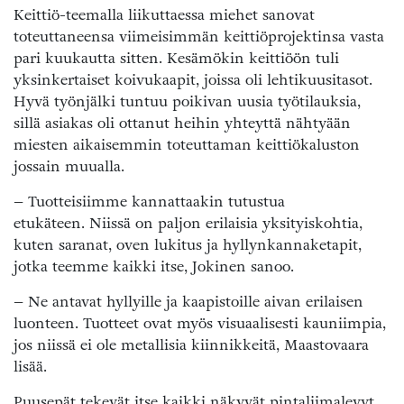
Keittiö-teemalla liikuttaessa miehet sanovat
toteuttaneensa viimeisimmän keittiöprojektinsa vasta
pari kuukautta sitten. Kesämökin keittiöön tuli
yksinkertaiset koivukaapit, joissa oli lehtikuusitasot.
Hyvä työnjälki tuntuu poikivan uusia työtilauksia,
sillä asiakas oli ottanut heihin yhteyttä nähtyään
miesten aikaisemmin toteuttaman keittiökaluston
jossain muualla.
– Tuotteisiimme kannattaakin tutustua
etukäteen. Niissä on paljon erilaisia yksityiskohtia,
kuten saranat, oven lukitus ja hyllynkannaketapit,
jotka teemme kaikki itse, Jokinen sanoo.
– Ne antavat hyllyille ja kaapistoille aivan erilaisen
luonteen. Tuotteet ovat myös visuaalisesti kauniimpia,
jos niissä ei ole metallisia kiinnikkeitä, Maastovaara
lisää.
Puusepät tekevät itse kaikki näkyvät pintaliimalevyt,