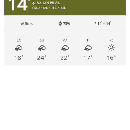
14
°
VÄHÄN PILVIÄ
LAUANTAI, 8 ELOKUUN
°
°
5
73%
14
14
M/S
LA
SU
MA
TI
KE
18
24
22
17
16
°
°
°
°
°