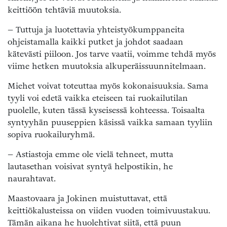
keittiöön tehtäviä muutoksia.
– Tuttuja ja luotettavia yhteistyökumppaneita
ohjeistamalla kaikki putket ja johdot saadaan
kätevästi piiloon. Jos tarve vaatii, voimme tehdä myös
viime hetken muutoksia alkuperäissuunnitelmaan.
Miehet voivat toteuttaa myös kokonaisuuksia. Sama
tyyli voi edetä vaikka eteiseen tai ruokailutilan
puolelle, kuten tässä kyseisessä kohteessa. Toisaalta
syntyyhän puuseppien käsissä vaikka samaan tyyliin
sopiva ruokailuryhmä.
– Astiastoja emme ole vielä tehneet, mutta
lautasethan voisivat syntyä helpostikin, he
naurahtavat.
Maastovaara ja Jokinen muistuttavat, että
keittiökalusteissa on viiden vuoden toimivuustakuu.
Tämän aikana he huolehtivat siitä, että puun