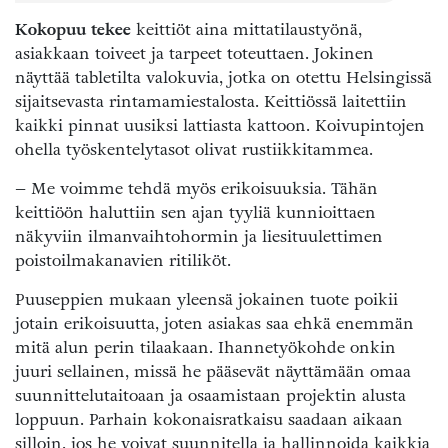
Kokopuu tekee
keittiöt aina mittatilaustyönä,
asiakkaan toiveet ja tarpeet toteuttaen. Jokinen
näyttää tabletilta valokuvia, jotka on otettu Helsingissä
sijaitsevasta rintamamiestalosta. Keittiössä laitettiin
kaikki pinnat uusiksi lattiasta kattoon. Koivupintojen
ohella työskentelytasot olivat rustiikkitammea.
– Me voimme tehdä myös erikoisuuksia. Tähän
keittiöön haluttiin sen ajan tyyliä kunnioittaen
näkyviin ilmanvaihtohormin ja liesituulettimen
poistoilmakanavien ritiliköt.
Puuseppien mukaan yleensä jokainen tuote poikii
jotain erikoisuutta, joten asiakas saa ehkä enemmän
mitä alun perin tilaakaan. Ihannetyökohde onkin
juuri sellainen, missä he pääsevät näyttämään omaa
suunnittelutaitoaan ja osaamistaan projektin alusta
loppuun. Parhain kokonaisratkaisu saadaan aikaan
silloin, jos he voivat suunnitella ja hallinnoida kaikkia