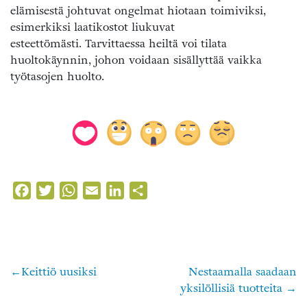
elämisestä johtuvat ongelmat hiotaan toimiviksi,
esimerkiksi laatikostot liukuvat
esteettömästi. Tarvittaessa heiltä voi tilata
huoltokäynnin, johon voidaan sisällyttää vaikka
työtasojen huolto.
Facebook
Twitter
WhatsApp
Email
LinkedIn
Share
Keittiö uusiksi
Nestaamalla saadaan
Artikkelien
yksilöllisiä tuotteita