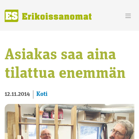
Skip
to
content
Asiakas saa aina
tilattua enemmän
Koti
12.11.2014