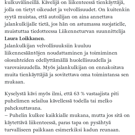
kulkuvälineillä. Kävelijä on liikenteessä tienkäyttäjä,
jolla on tietyt oikeudet ja velvollisuudet. On kuitenkin
syytä muistaa, että autoilijan on aina annettava
jalankulkijalle tietä, jos hän on astumassa suojatielle,
muistuttaa tiedotteessa Liikenneturvan suunnittelija
Laura Loikkanen
.
Jalankulkijan velvollisuuksiin kuuluu
liikennesääntöjen noudattaminen ja toimiminen
olosuhteiden edellyttämällä huolellisuudella ja
varovaisuudella. Myös jalankulkijan on ennakoitava
muita tienkäyttäjiä ja sovitettava oma toimintansa sen
mukaan.
Kyselystä kävi myös ilmi, että 63 % vastaajista piti
puhelimen selailua kävellessä todella tai melko
paheksuttavana.
– Puhelin kulkee kaikkialle mukana, mutta jos sitä on
käytettävä liikenteessä, paras tapa on pysähtyä
turvalliseen paikkaan esimerkiksi kadun reunaan.