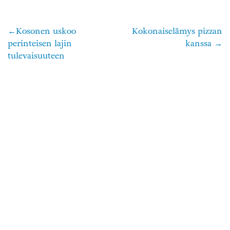
Kosonen uskoo
Kokonaiselämys pizzan
Artikkelien
perinteisen lajin
kanssa
selaus
tulevaisuuteen