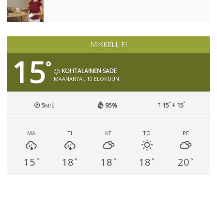
MIKKELI, FI
15
°
KOHTALAINEN SADE
MAANANTAI, 10 ELOKUUN
°
°
5
95%
15
15
M/S
MA
TI
KE
TO
PE
15
18
18
18
20
°
°
°
°
°