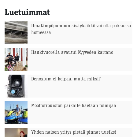
Luetuimmat
Ilmalämpöpumpun sisäyksikkö voi olla paksussa
homeessa
Haukivuorella avautui Kyyveden kartano
Denoxium ei kelpaa, mutta miksi?
Moottoripuiston paikalle haetaan toimijaa
Yhden naisen yritys pistää pinnat uusiksi