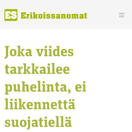
Skip
to
content
Joka viides
tarkkailee
puhelinta, ei
liikennettä
suojatiellä