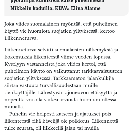
pyöräilijät kulkisivat katse puhelimessa
Mikkelin kaduilla. KUVA: Elina Alanne
Joka viides suomalainen myöntää, että puhelimen
käyttö vie huomiota suojatien ylityksessä, kertoo
Liikenneturva.
Liikenneturva selvitti suomalaisten näkemyksiä ja
kokemuksia liikenteestä viime vuoden lopussa.
Kyselyyn vastanneista joka viides kertoi, että
puhelimen käyttö on vaikuttanut tarkkaavaisuuteen
suojatien ylityksessä. Tarkkaamaton jalankulkija
siirtää vastuuta turvallisuudestaan muille
tienkäyttäjille. Lähestyvän ajoneuvon etäisyyttä ja
nopeutta voi olla vaikea arvioida huomion ollessa
muualla.
– Puhelin vie helposti katseen ja ajatukset pois
liikenteestä eikä kävelijä ole poikkeus. Liikennettä
tulee seurata, oli liikkeellä jalan tai muilla