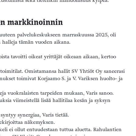
tutustumista sekä tietenkin mahdollisuus kylpeä.
ien markkinoinnin
ä uuteen palvelukeskukseen marraskuussa 2025, oli
ä halleja tämän vuoden aikana.
oista tavoitti oikeat yrittäjät oikeaan aikaan, kertoo
oimitilat. Omistamansa hallit SV Yhtiöt Oy saneerasi
set toimivat Korjaamo S. ja V. Variksen huolto- ja
teja vuokralaisten tarpeiden mukaan, Varis sanoo.
ia viimeistellä lisää hallitilaa kesän ja syksyn
syntyy synergiaa, Varis tietää.
lekirjoittaa näkemyksen.
eli ei ollut entuudestaan tuttua aluetta. Rahulantien