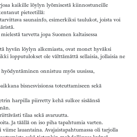
joaa kaikille löylyn lyömisestä kiinnostuneille
ntanut pieteetillä:
arvittava saunainfo, esimerkiksi taulukot, joista voi
äristä.
ielestä tarvetta jopa Suomen kaltaisessa
tä hyvän löylyn alkemiasta, ovat monet hyväksi
ki lopputulokset ole välttämättä sellaisia, jollaisia ne
 hyödyntäminen onnistuu myös uusissa,
aikkana bisnesvisionsa toteuttamiseen sekä
trin harpilla piirretty kehä sulkee sisäänsä
män.
ittävästi tilaa sekä avaruutta.
oita. Ja täällä on iso piha tapahtumia varten.
iime lauantaina. Avajaistapahtumassa oli tarjolla