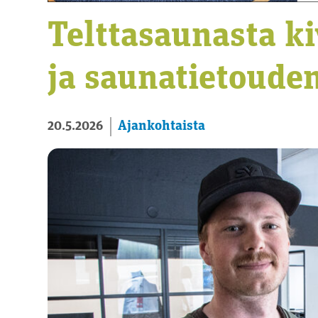
Telttasaunasta k
ja saunatietoude
Ajankohtaista
20.5.2026