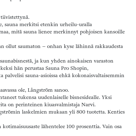
iivistettynä.
le, sauna merkitsi etenkin urheilu-uralla
maa, mitä sauna lienee merkinnyt pohjoisen kansoille
n ollut saumaton – onhan kyse lähinnä rakkaudesta
asaunabisnestä, ja kun yhden ainokaisen varaston
, keksi hän perustaa Sauna Pro Shopin,
ka palvelisi sauna-asioissa ehkä kokonaisvaltaisemmin
kaavassa ole, Långström sanoo.
neet tukensa uudenlaiselle bisnesidealle. Yksi
a on perinteinen kiuasvalmistaja Narvi.
gströmin laskelmien mukaan yli 800 tuotetta. Kenties
 kotimaisuusaste lähentelee 100 prosenttia. Vain osa