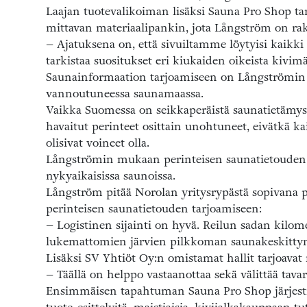
Laajan tuotevalikoiman lisäksi Sauna Pro Shop tar
mittavan materiaalipankin, jota Långström on rake
– Ajatuksena on, että sivuiltamme löytyisi kaikki t
tarkistaa suositukset eri kiukaiden oikeista kivimä
Saunainformaation tarjoamiseen on Långströmin m
vannoutuneessa saunamaassa.
Vaikka Suomessa on seikkaperäistä saunatietämys
havaitut perinteet osittain unohtuneet, eivätkä kaik
olisivat voineet olla.
Långströmin mukaan perinteisen saunatietouden
nykyaikaisissa saunoissa.
Långström pitää Norolan yritysrypästä sopivana p
perinteisen saunatietouden tarjoamiseen:
– Logistinen sijainti on hyvä. Reilun sadan kilome
lukemattomien järvien pilkkoman saunakeskitty
Lisäksi SV Yhtiöt Oy:n omistamat hallit tarjoavat ri
– Täällä on helppo vastaanottaa sekä välittää tavar
Ensimmäisen tapahtuman Sauna Pro Shop järjesti v