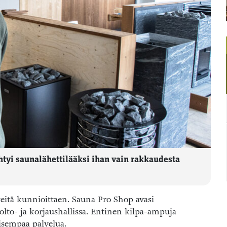
tyi saunalähettilääksi ihan vain rakkaudesta
teitä kunnioittaen. Sauna Pro Shop avasi
lto- ja korjaushallissa. Entinen kilpa-ampuja
isempaa palvelua.