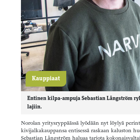
Kauppiaat
Entinen kilpa-ampuja Sebastian Långström ryh
lajiin.
Norolan yritysryppäässä lyödään nyt löylyä perin
kivijalkakauppansa entisessä raskaan kaluston huo
Sebastian Långström haluaa tarjota kokonaisvalta