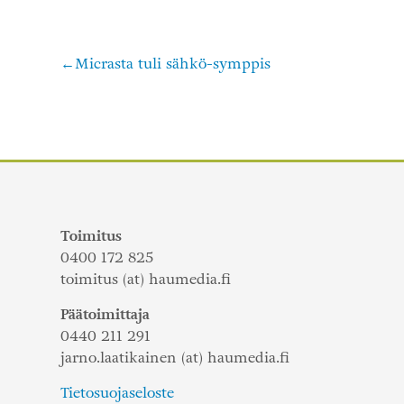
Micrasta tuli sähkö-symppis
Artikkelien
selaus
Toimitus
0400 172 825
toimitus (at) haumedia.fi
Päätoimittaja
0440 211 291
jarno.laatikainen (at) haumedia.fi
Tietosuojaseloste