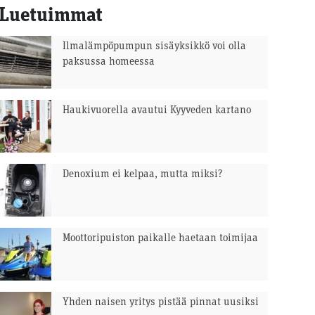
Luetuimmat
Ilmalämpöpumpun sisäyksikkö voi olla
paksussa homeessa
Haukivuorella avautui Kyyveden kartano
Denoxium ei kelpaa, mutta miksi?
Moottoripuiston paikalle haetaan toimijaa
Yhden naisen yritys pistää pinnat uusiksi