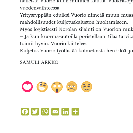
halleista Vuorio kuuli mutkien kautta. Vuokraso
vuodenvaihteessa.
Yritysryppään eduiksi Vuorio nimeää muun muass
mahdollisuudet kuljetuskaluston huoltamiseen.
Myös logistisesti Norolan sijainti on Vuorion mu
– Ja kun kuorma-autoilla pöristellään, tilaa tarvi
toimii hyvin, Vuorio kiittelee.
Kuljetus Vuorio työllistää kolmetoista henkilöä, jo
SAMULI ARKKO
Facebook
Twitter
WhatsApp
Email
LinkedIn
Share