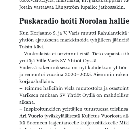
tuote-esittelyitä, maistiaisia, kivijalkakauppaan 
Jotain vastaavaa Långström lupailee jatkossakin.
Puskaradio hoiti Norolan hall
Kun Korjaamo S. ja V. Varis muutti Rahulantielt
yhtiön ajatuksena markkinoida tyhjilleen jääneit
Toisin kävi.
– Vuokralaisia ei tarvinnut etsiä. Tieto vapaista til
yrittäjä
Ville Varis
SV Yhtiöt Oy:stä.
Viidessä rakennuksessa on nyt kahdeksan yhtiön t
ja remontoi vuosina 2020–2025. Aiemmin rakennuk
korjaushalleina.
– Teimme halleihin vielä muutostöitä ja osastoin
Variksen mukaan SV Yhtiöt Oy:llä on mahdollisuuks
aikana.
– Inspiroituneiden yrittäjien tutustuessa toisiinsa 
Ari Vuorio
jyväskyläläisestä Kuljetus Vuoriosta al
Itä-Suomeen laajentaneelle kuljetusliikkeelle Mikk