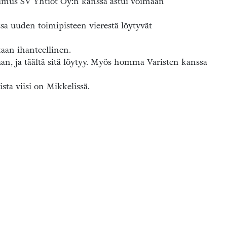
pimus SV Yhtiöt Oy:n kanssa astui voimaan
a uuden toimipisteen vierestä löytyvät
kaan ihanteellinen.
taan, ja täältä sitä löytyy. Myös homma Varisten kanssa
ista viisi on Mikkelissä.