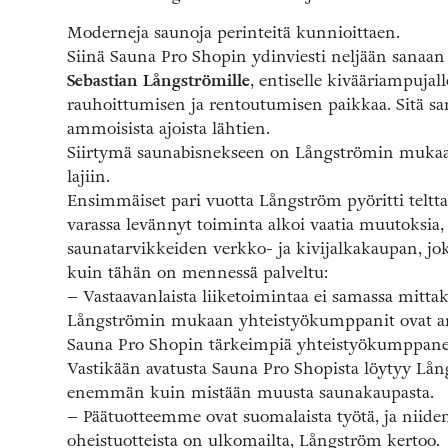
Moderneja saunoja perinteitä kunnioittaen.
Siinä Sauna Pro Shopin ydinviesti neljään sanaan t
Sebastian Långströmille
, entiselle kivääriampujal
rauhoittumisen ja rentoutumisen paikkaa. Sitä sa
ammoisista ajoista lähtien.
Siirtymä saunabisnekseen on Långströmin mukaa
lajiin.
Ensimmäiset pari vuotta Långström pyöritti teltt
varassa levännyt toiminta alkoi vaatia muutoksia
saunatarvikkeiden verkko- ja kivijalkakaupan, jo
kuin tähän on mennessä palveltu:
– Vastaavanlaista liiketoimintaa ei samassa mitta
Långströmin mukaan yhteistyökumppanit ovat anta
Sauna Pro Shopin tärkeimpiä yhteistyökumppaneit
Vastikään avatusta Sauna Pro Shopista löytyy Lån
enemmän kuin mistään muusta saunakaupasta.
– Päätuotteemme ovat suomalaista työtä, ja niiden
oheistuotteista on ulkomailta, Långström kertoo.