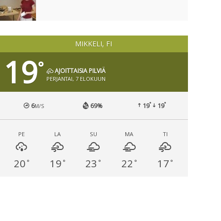
MIKKELI, FI
19
°
AJOITTAISIA PILVIÄ
PERJANTAI, 7 ELOKUUN
°
°
6
69%
19
19
M/S
PE
LA
SU
MA
TI
20
19
23
22
17
°
°
°
°
°