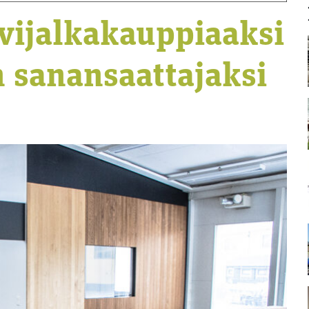
ivijalkakauppiaaksi
n sanansaattajaksi