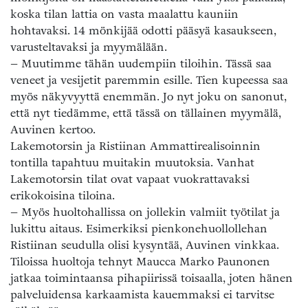
koska tilan lattia on vasta maalattu kauniin
hohtavaksi. 14 mönkijää odotti pääsyä kasaukseen,
varusteltavaksi ja myymälään.
– Muutimme tähän uudempiin tiloihin. Tässä saa
veneet ja vesijetit paremmin esille. Tien kupeessa saa
myös näkyvyyttä enemmän. Jo nyt joku on sanonut,
että nyt tiedämme, että tässä on tällainen myymälä,
Auvinen kertoo.
Lakemotorsin ja Ristiinan Ammattirealisoinnin
tontilla tapahtuu muitakin muutoksia. Vanhat
Lakemotorsin tilat ovat vapaat vuokrattavaksi
erikokoisina tiloina.
– Myös huoltohallissa on jollekin valmiit työtilat ja
lukittu aitaus. Esimerkiksi pienkonehuollollehan
Ristiinan seudulla olisi kysyntää, Auvinen vinkkaa.
Tiloissa huoltoja tehnyt Maucca Marko Paunonen
jatkaa toimintaansa pihapiirissä toisaalla, joten hänen
palveluidensa karkaamista kauemmaksi ei tarvitse