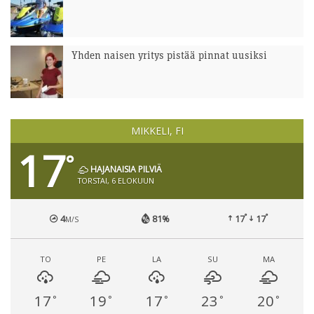
Yhden naisen yritys pistää pinnat uusiksi
MIKKELI, FI
17
°
HAJANAISIA PILVIÄ
TORSTAI, 6 ELOKUUN
°
°
4
81%
17
17
M/S
TO
PE
LA
SU
MA
17
19
17
23
20
°
°
°
°
°