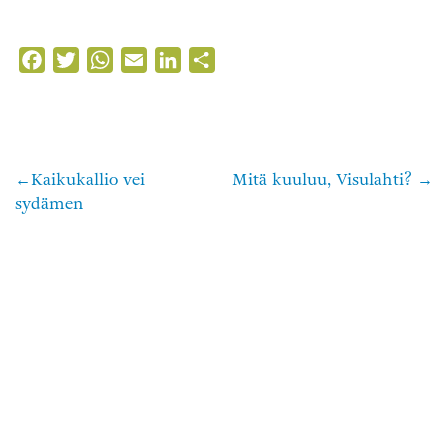
Facebook
Twitter
WhatsApp
Email
LinkedIn
Share
Kaikukallio vei
Mitä kuuluu, Visulahti?
Artikkelien
sydämen
selaus