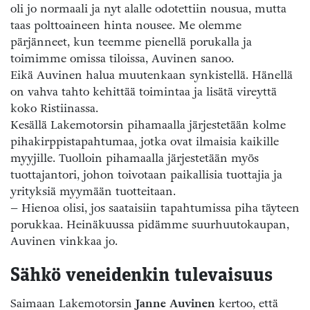
oli jo normaali ja nyt alalle odotettiin nousua, mutta
taas polttoaineen hinta nousee. Me olemme
pärjänneet, kun teemme pienellä porukalla ja
toimimme omissa tiloissa, Auvinen sanoo.
Eikä Auvinen halua muutenkaan synkistellä. Hänellä
on vahva tahto kehittää toimintaa ja lisätä vireyttä
koko Ristiinassa.
Kesällä Lakemotorsin pihamaalla järjestetään kolme
pihakirppistapahtumaa, jotka ovat ilmaisia kaikille
myyjille. Tuolloin pihamaalla järjestetään myös
tuottajantori, johon toivotaan paikallisia tuottajia ja
yrityksiä myymään tuotteitaan.
– Hienoa olisi, jos saataisiin tapahtumissa piha täyteen
porukkaa. Heinäkuussa pidämme suurhuutokaupan,
Auvinen vinkkaa jo.
Sähkö veneidenkin tulevaisuus
Saimaan Lakemotorsin
Janne Auvinen
kertoo, että