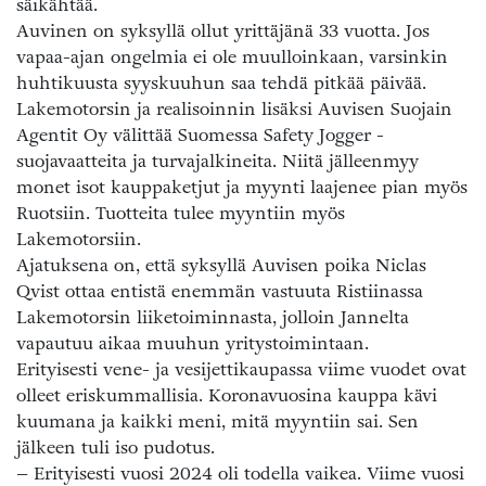
säikähtää.
Auvinen on syksyllä ollut yrittäjänä 33 vuotta. Jos
vapaa-ajan ongelmia ei ole muulloinkaan, varsinkin
huhtikuusta syyskuuhun saa tehdä pitkää päivää.
Lakemotorsin ja realisoinnin lisäksi Auvisen Suojain
Agentit Oy välittää Suomessa Safety Jogger -
suojavaatteita ja turvajalkineita. Niitä jälleenmyy
monet isot kauppaketjut ja myynti laajenee pian myös
Ruotsiin. Tuotteita tulee myyntiin myös
Lakemotorsiin.
Ajatuksena on, että syksyllä Auvisen poika Niclas
Qvist ottaa entistä enemmän vastuuta Ristiinassa
Lakemotorsin liiketoiminnasta, jolloin Jannelta
vapautuu aikaa muuhun yritystoimintaan.
Erityisesti vene- ja vesijettikaupassa viime vuodet ovat
olleet eriskummallisia. Koronavuosina kauppa kävi
kuumana ja kaikki meni, mitä myyntiin sai. Sen
jälkeen tuli iso pudotus.
– Erityisesti vuosi 2024 oli todella vaikea. Viime vuosi