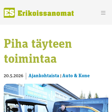
Skip
to
content
Piha täyteen
toimintaa
Ajankohtaista
Auto & Kone
20.5.2026
|