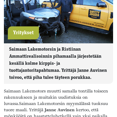
Yritykset
Saimaan Lakemotorsin ja Ristiinan
Ammattirealisoinnin pihamaalla järjestetään
kesällä kolme kirppis- ja
tuottajantoritapahtumaa. Yrittäjä Janne Auvinen
toivoo, että piha tulee täyteen porukkaa.
Saimaan Lakemotors muutti samalla tontilla toiseen
rakennukseen ja muitakin uudistuksia on
luvassa.
Saimaan Lakemotorsin myymälässä tuoksuu
tuore maali. Yrittäjä
Janne Auvinen
kertoo, että
mönkijöitä on haastatteluhetkellä vain yksi paikalla,