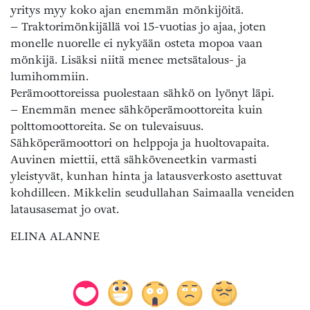
yritys myy koko ajan enemmän mönkijöitä.
– Traktorimönkijällä voi 15-vuotias jo ajaa, joten
monelle nuorelle ei nykyään osteta mopoa vaan
mönkijä. Lisäksi niitä menee metsätalous- ja
lumihommiin.
Perämoottoreissa puolestaan sähkö on lyönyt läpi.
– Enemmän menee sähköperämoottoreita kuin
polttomoottoreita. Se on tulevaisuus.
Sähköperämoottori on helppoja ja huoltovapaita.
Auvinen miettii, että sähköveneetkin varmasti
yleistyvät, kunhan hinta ja latausverkosto asettuvat
kohdilleen. Mikkelin seudullahan Saimaalla veneiden
latausasemat jo ovat.
ELINA ALANNE