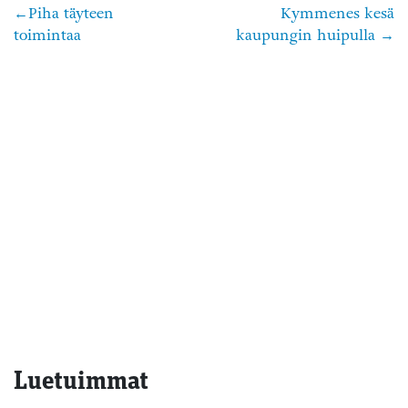
Piha täyteen
Kymmenes kesä
Artikkelien
toimintaa
kaupungin huipulla
selaus
Luetuimmat