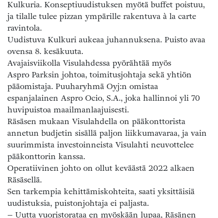
Kulkuria. Konseptiuudistuksen myötä buffet poistuu,
ja tilalle tulee pizzan ympärille rakentuva à la carte
ravintola.
Uudistuva Kulkuri aukeaa juhannuksena. Puisto avaa
ovensa 8. kesäkuuta.
Avajaisviikolla Visulahdessa pyörähtää myös
Aspro Parksin johtoa, toimitusjohtaja sekä yhtiön
pääomistaja. Puuharyhmä Oyj:n omistaa
espanjalainen Aspro Ocio, S.A., joka hallinnoi yli 70
huvipuistoa maailmanlaajuisesti.
Räsäsen mukaan Visulahdella on pääkonttorista
annetun budjetin sisällä paljon liikkumavaraa, ja vain
suurimmista investoinneista Visulahti neuvottelee
pääkonttorin kanssa.
Operatiivinen johto on ollut keväästä 2022 alkaen
Räsäsellä.
Sen tarkempia kehittämiskohteita, saati yksittäisiä
uudistuksia, puistonjohtaja ei paljasta.
– Uutta vuoristorataa en myöskään lupaa, Räsänen