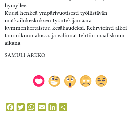
hymyilee.
Kuusi henkeä ympärivuotisesti työllistävän
matkailukeskuksen työntekijämäärä
kymmenkertaistuu kesäkaudeksi. Rekrytointi alkoi
tammikuun alussa, ja valinnat tehtiin maaliskuun
aikana.
SAMULI ARKKO
Facebook
Twitter
WhatsApp
Email
LinkedIn
Share