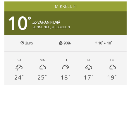
MIKKELI, FI
10
°
VÄHÄN PILVIÄ
SUNNUNTAI, 9 ELOKUUN
°
°
2
90%
10
10
M/S
SU
MA
TI
KE
TO
24
25
18
17
19
°
°
°
°
°