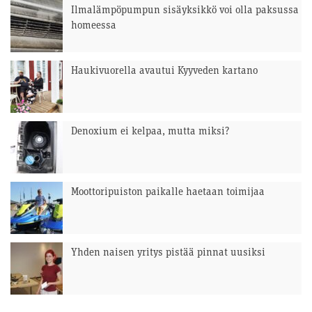
Ilmalämpöpumpun sisäyksikkö voi olla paksussa
homeessa
Haukivuorella avautui Kyyveden kartano
Denoxium ei kelpaa, mutta miksi?
Moottoripuiston paikalle haetaan toimijaa
Yhden naisen yritys pistää pinnat uusiksi