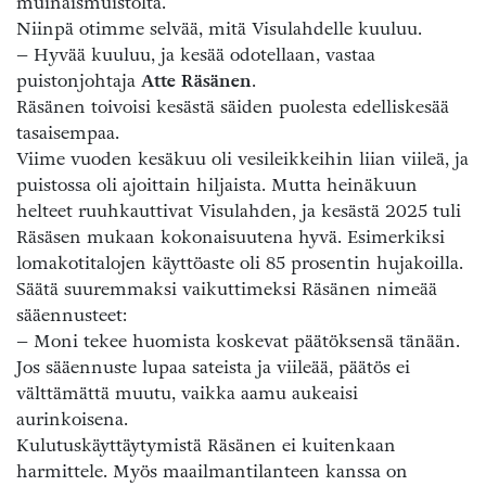
muinaismuistolta.
Niinpä otimme selvää, mitä Visulahdelle kuuluu.
– Hyvää kuuluu, ja kesää odotellaan, vastaa
puistonjohtaja
Atte Räsänen
.
Räsänen toivoisi kesästä säiden puolesta edelliskesää
tasaisempaa.
Viime vuoden kesäkuu oli vesileikkeihin liian viileä, ja
puistossa oli ajoittain hiljaista. Mutta heinäkuun
helteet ruuhkauttivat Visulahden, ja kesästä 2025 tuli
Räsäsen mukaan kokonaisuutena hyvä. Esimerkiksi
lomakotitalojen käyttöaste oli 85 prosentin hujakoilla.
Säätä suuremmaksi vaikuttimeksi Räsänen nimeää
sääennusteet:
– Moni tekee huomista koskevat päätöksensä tänään.
Jos sääennuste lupaa sateista ja viileää, päätös ei
välttämättä muutu, vaikka aamu aukeaisi
aurinkoisena.
Kulutuskäyttäytymistä Räsänen ei kuitenkaan
harmittele. Myös maailmantilanteen kanssa on