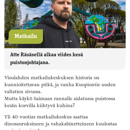
Matkailu
Atte Räsäsellä alkaa viides kesä
puistonjohtajana.
Visulahden matkailukeskuksen historia on
kunnioitettavan pitkä, ja vanha Kuopiontie uuden
valtatien sivussa.
Mutta käykö Saimaan rannalle aidatussa puistossa
kesän korvilla kiihtyvä kuhina?
Yli 40-vuotias matkailukeskus saattaa
dinosauruksineen ja vahakabinetteineen kuulostaa