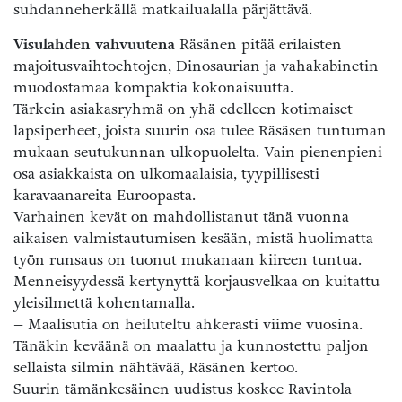
suhdanneherkällä matkailualalla pärjättävä.
Visulahden vahvuutena
Räsänen pitää erilaisten
majoitusvaihtoehtojen, Dinosaurian ja vahakabinetin
muodostamaa kompaktia kokonaisuutta.
Tärkein asiakasryhmä on yhä edelleen kotimaiset
lapsiperheet, joista suurin osa tulee Räsäsen tuntuman
mukaan seutukunnan ulkopuolelta. Vain pienenpieni
osa asiakkaista on ulkomaalaisia, tyypillisesti
karavaanareita Euroopasta.
Varhainen kevät on mahdollistanut tänä vuonna
aikaisen valmistautumisen kesään, mistä huolimatta
työn runsaus on tuonut mukanaan kiireen tuntua.
Menneisyydessä kertynyttä korjausvelkaa on kuitattu
yleisilmettä kohentamalla.
– Maalisutia on heiluteltu ahkerasti viime vuosina.
Tänäkin keväänä on maalattu ja kunnostettu paljon
sellaista silmin nähtävää, Räsänen kertoo.
Suurin tämänkesäinen uudistus koskee Ravintola