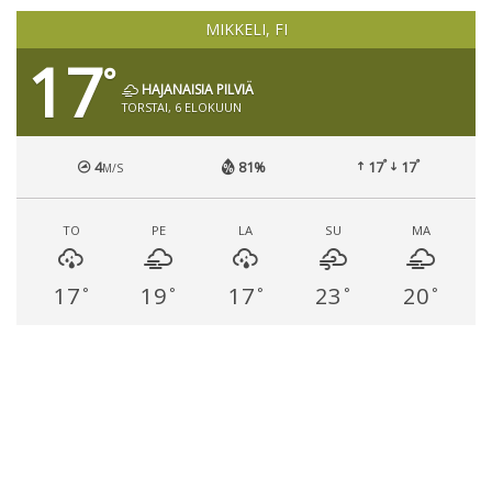
MIKKELI, FI
17
°
HAJANAISIA PILVIÄ
TORSTAI, 6 ELOKUUN
°
°
4
81%
17
17
M/S
TO
PE
LA
SU
MA
17
19
17
23
20
°
°
°
°
°