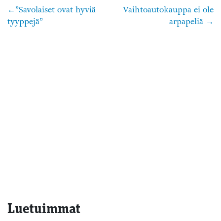
”Savolaiset ovat hyviä
Vaihtoautokauppa ei ole
Artikkelien
tyyppejä”
arpapeliä
selaus
Luetuimmat