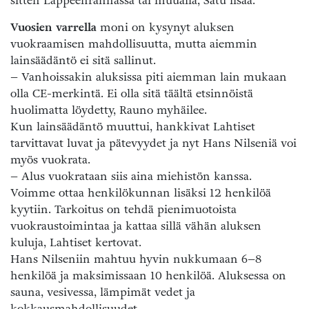
sitten Lappeenrannassa tai muualla, Satu lisää.
Vuosien varrella
moni on kysynyt aluksen
vuokraamisen mahdollisuutta, mutta aiemmin
lainsäädäntö ei sitä sallinut.
– Vanhoissakin aluksissa piti aiemman lain mukaan
olla CE-merkintä. Ei olla sitä täältä etsinnöistä
huolimatta löydetty, Rauno myhäilee.
Kun lainsäädäntö muuttui, hankkivat Lahtiset
tarvittavat luvat ja pätevyydet ja nyt Hans Nilseniä voi
myös vuokrata.
– Alus vuokrataan siis aina miehistön kanssa.
Voimme ottaa henkilökunnan lisäksi 12 henkilöä
kyytiin. Tarkoitus on tehdä pienimuotoista
vuokraustoimintaa ja kattaa sillä vähän aluksen
kuluja, Lahtiset kertovat.
Hans Nilseniin mahtuu hyvin nukkumaan 6–8
henkilöä ja maksimissaan 10 henkilöä. Aluksessa on
sauna, vesivessa, lämpimät vedet ja
kokkausmahdollisuudet.