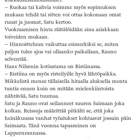
– Ruokaa tai kahvia voimme myös sopimuksen
mukaan tehdä tai sitten voi ottaa kokonaan omat
ruuat ja juomat, Satu kertoo.
Vuokraamisen hinta räätälöidään aina asiakkaan
toiveiden mukaan.
– Hinnoitteluun vaikuttaa esimerkiksi se, miten
paljon tulee ajoa vai ollaanko paikallaan, Rauno
selventää.
Hans Nilsenin kotisatama on Ristiinassa.
– Ristiina on myös risteilyille hyvä lähtöpaikka.
Mikkelistä menee tällaisella hitaalla aluksella monta
tuntia ennen kuin on mitään mielenkiintoista
nähtävää, Satu tuumaa.
Satu ja Rauno ovat seilanneet suuren Saimaan joka
kolkan. Reissuja määrittää pitkälti se, että joka
heinäkuussa vanhat työalukset kohtaavat jossain päin
Saimaata. Tänä vuonna tapaaminen on
Lappeenrannassa.