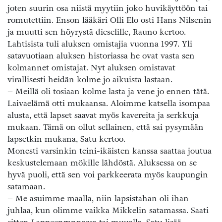
joten suurin osa niistä myytiin joko huvikäyttöön tai
romutettiin. Enson lääkäri Olli Elo osti Hans Nilsenin
ja muutti sen höyrystä dieselille, Rauno kertoo.
Lahtisista tuli aluksen omistajia vuonna 1997. Yli
satavuotiaan aluksen historiassa he ovat vasta sen
kolmannet omistajat. Nyt aluksen omistavat
virallisesti heidän kolme jo aikuista lastaan.
– Meillä oli tosiaan kolme lasta ja vene jo ennen tätä.
Laivaelämä otti mukaansa. Aloimme katsella isompaa
alusta, että lapset saavat myös kavereita ja serkkuja
mukaan. Tämä on ollut sellainen, että sai pysymään
lapsetkin mukana, Satu kertoo.
Monesti varsinkin teini-ikäisten kanssa saattaa joutua
keskustelemaan mökille lähdöstä. Aluksessa on se
hyvä puoli, että sen voi parkkeerata myös kaupungin
satamaan.
– Me asuimme maalla, niin lapsistahan oli ihan
juhlaa, kun olimme vaikka Mikkelin satamassa. Saati