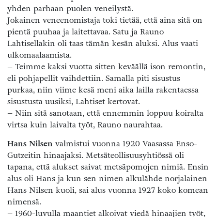
yhden parhaan puolen veneilystä.
Jokainen veneenomistaja toki tietää, että aina sitä on
pientä puuhaa ja laitettavaa. Satu ja Rauno
Lahtisellakin oli taas tämän kesän aluksi. Alus vaati
ulkomaalaamista.
– Teimme kaksi vuotta sitten keväällä ison remontin,
eli pohjapellit vaihdettiin. Samalla piti sisustus
purkaa, niin viime kesä meni aika lailla rakentaessa
sisustusta uusiksi, Lahtiset kertovat.
– Niin sitä sanotaan, että ennemmin loppuu koiralta
virtsa kuin laivalta työt, Rauno naurahtaa.
Hans Nilsen
valmistui vuonna 1920 Vaasassa Enso-
Gutzeitin hinaajaksi. Metsäteollisuusyhtiössä oli
tapana, että alukset saivat metsäpomojen nimiä. Ensin
alus oli Hans ja kun sen nimen alkulähde norjalainen
Hans Nilsen kuoli, sai alus vuonna 1927 koko komean
nimensä.
– 1960-luvulla maantiet alkoivat viedä hinaajien työt,