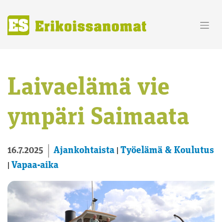
Skip
to
content
Laivaelämä vie
ympäri Saimaata
Ajankohtaista
Työelämä & Koulutus
16.7.2025
|
Vapaa-aika
|