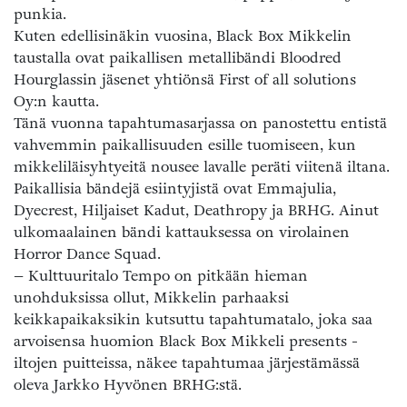
punkia.
Kuten edellisinäkin vuosina, Black Box Mikkelin
taustalla ovat paikallisen metallibändi Bloodred
Hourglassin jäsenet yhtiönsä First of all solutions
Oy:n kautta.
Tänä vuonna tapahtumasarjassa on panostettu entistä
vahvemmin paikallisuuden esille tuomiseen, kun
mikkeliläisyhtyeitä nousee lavalle peräti viitenä iltana.
Paikallisia bändejä esiintyjistä ovat Emmajulia,
Dyecrest, Hiljaiset Kadut, Deathropy ja BRHG. Ainut
ulkomaalainen bändi kattauksessa on virolainen
Horror Dance Squad.
– Kulttuuritalo Tempo on pitkään hieman
unohduksissa ollut, Mikkelin parhaaksi
keikkapaikaksikin kutsuttu tapahtumatalo, joka saa
arvoisensa huomion Black Box Mikkeli presents -
iltojen puitteissa, näkee tapahtumaa järjestämässä
oleva Jarkko Hyvönen BRHG:stä.