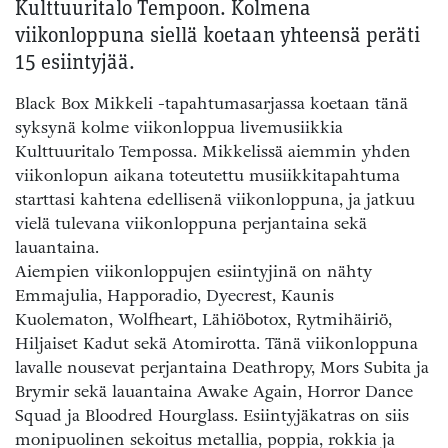
Kulttuuritalo Tempoon. Kolmena
viikonloppuna siellä koetaan yhteensä peräti
15 esiintyjää.
Black Box Mikkeli -tapahtumasarjassa koetaan tänä
syksynä kolme viikonloppua livemusiikkia
Kulttuuritalo Tempossa. Mikkelissä aiemmin yhden
viikonlopun aikana toteutettu musiikkitapahtuma
starttasi kahtena edellisenä viikonloppuna, ja jatkuu
vielä tulevana viikonloppuna perjantaina sekä
lauantaina.
Aiempien viikonloppujen esiintyjinä on nähty
Emmajulia, Happoradio, Dyecrest, Kaunis
Kuolematon, Wolfheart, Lähiöbotox, Rytmihäiriö,
Hiljaiset Kadut sekä Atomirotta. Tänä viikonloppuna
lavalle nousevat perjantaina Deathropy, Mors Subita ja
Brymir sekä lauantaina Awake Again, Horror Dance
Squad ja Bloodred Hourglass. Esiintyjäkatras on siis
monipuolinen sekoitus metallia, poppia, rokkia ja