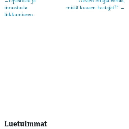
Opastusta ja
”Oksien ottajia riittää,
Artikkelien
innostusta
mistä kuusen kaatajat?”
selaus
liikkumiseen
Luetuimmat