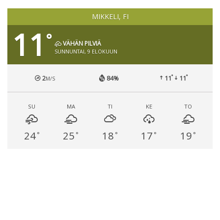
MIKKELI, FI
11
°
VÄHÄN PILVIÄ
SUNNUNTAI, 9 ELOKUUN
°
°
2
84%
11
11
M/S
SU
MA
TI
KE
TO
24
25
18
17
19
°
°
°
°
°