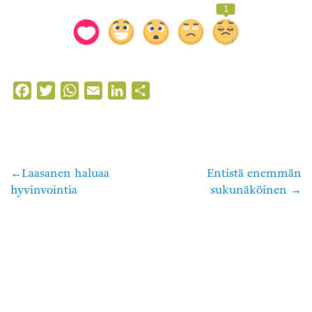
1
Facebook
Twitter
WhatsApp
Email
LinkedIn
Share
Laasanen haluaa
Entistä enemmän
Artikkelien
hyvinvointia
sukunäköinen
selaus