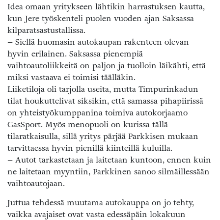
Idea omaan yritykseen lähtikin harrastuksen kautta,
kun Jere työskenteli puolen vuoden ajan Saksassa
kilparatsastustallissa.
– Siellä huomasin autokaupan rakenteen olevan
hyvin erilainen. Saksassa pienempiä
vaihtoautoliikkeitä on paljon ja tuolloin läikähti, että
miksi vastaava ei toimisi täälläkin.
Liiketiloja oli tarjolla useita, mutta Timpurinkadun
tilat houkuttelivat siksikin, että samassa pihapiirissä
on yhteistyökumppanina toimiva autokorjaamo
GasSport. Myös menopuoli on kurissa tällä
tilaratkaisulla, sillä yritys pärjää Parkkisen mukaan
tarvittaessa hyvin pienillä kiinteillä kuluilla.
– Autot tarkastetaan ja laitetaan kuntoon, ennen kuin
ne laitetaan myyntiin, Parkkinen sanoo silmäillessään
vaihtoautojaan.
Juttua tehdessä muutama autokauppa on jo tehty,
vaikka avajaiset ovat vasta edessäpäin lokakuun