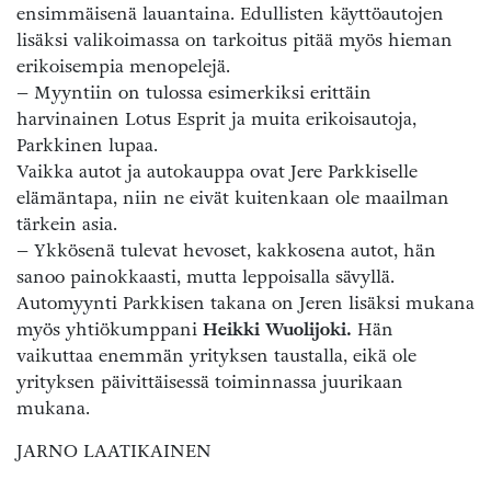
ensimmäisenä lauantaina. Edullisten käyttöautojen
lisäksi valikoimassa on tarkoitus pitää myös hieman
erikoisempia menopelejä.
– Myyntiin on tulossa esimerkiksi erittäin
harvinainen Lotus Esprit ja muita erikoisautoja,
Parkkinen lupaa.
Vaikka autot ja autokauppa ovat Jere Parkkiselle
elämäntapa, niin ne eivät kuitenkaan ole maailman
tärkein asia.
– Ykkösenä tulevat hevoset, kakkosena autot, hän
sanoo painokkaasti, mutta leppoisalla sävyllä.
Automyynti Parkkisen takana on Jeren lisäksi mukana
myös yhtiökumppani
Heikki Wuolijoki.
Hän
vaikuttaa enemmän yrityksen taustalla, eikä ole
yrityksen päivittäisessä toiminnassa juurikaan
mukana.
JARNO LAATIKAINEN