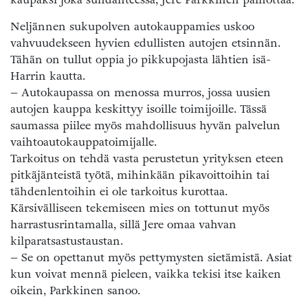
Neljännen sukupolven autokauppamies uskoo
vahvuudekseen hyvien edullisten autojen etsinnän.
Tähän on tullut oppia jo pikkupojasta lähtien isä-
Harrin kautta.
– Autokaupassa on menossa murros, jossa uusien
autojen kauppa keskittyy isoille toimijoille. Tässä
saumassa piilee myös mahdollisuus hyvän palvelun
vaihtoautokauppatoimijalle.
Tarkoitus on tehdä vasta perustetun yrityksen eteen
pitkäjänteistä työtä, mihinkään pikavoittoihin tai
tähdenlentoihin ei ole tarkoitus kurottaa.
Kärsivälliseen tekemiseen mies on tottunut myös
harrastusrintamalla, sillä Jere omaa vahvan
kilparatsastustaustan.
– Se on opettanut myös pettymysten sietämistä. Asiat
kun voivat mennä pieleen, vaikka tekisi itse kaiken
oikein, Parkkinen sanoo.