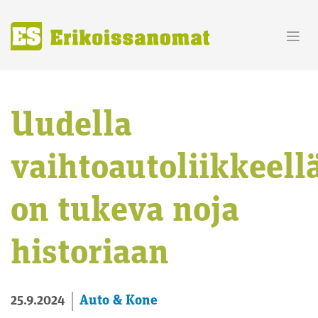
Skip
to
content
Uudella
vaihtoautoliikkeell
on tukeva noja
historiaan
Auto & Kone
25.9.2024