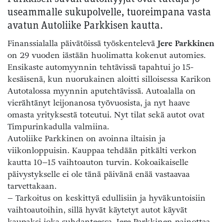
useammalle sukupolvelle, tuoreimpana vasta
avatun Autoliike Parkkisen kautta.
Finanssialalla päivätöissä työskentelevä
Jere Parkkinen
on 29 vuoden iästään huolimatta kokenut automies.
Ensikaste automyynnin tehtävissä tapahtui jo 15-
kesäisenä, kun nuorukainen aloitti silloisessa Karikon
Autotalossa myynnin aputehtävissä. Autoalalla on
vierähtänyt leijonanosa työvuosista, ja nyt haave
omasta yrityksestä toteutui. Nyt tilat sekä autot ovat
Timpurinkadulla valmiina.
Autoliike Parkkinen on avoinna iltaisin ja
viikonloppuisin. Kauppaa tehdään pitkälti verkon
kautta 10–15 vaihtoauton turvin. Kokoaikaiselle
päivystykselle ei ole tänä päivänä enää vastaavaa
tarvettakaan.
– Tarkoitus on keskittyä edullisiin ja hyväkuntoisiin
vaihtoautoihin, sillä hyvät käytetyt autot käyvät
kaupaksi joka suhdanteessa, Jere Parkkinen painottaa.