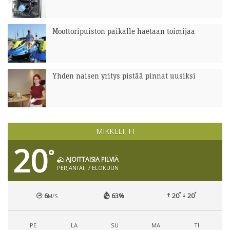
Moottoripuiston paikalle haetaan toimijaa
Yhden naisen yritys pistää pinnat uusiksi
MIKKELI, FI
20
°
AJOITTAISIA PILVIÄ
PERJANTAI, 7 ELOKUUN
°
°
6
63%
20
20
M/S
PE
LA
SU
MA
TI