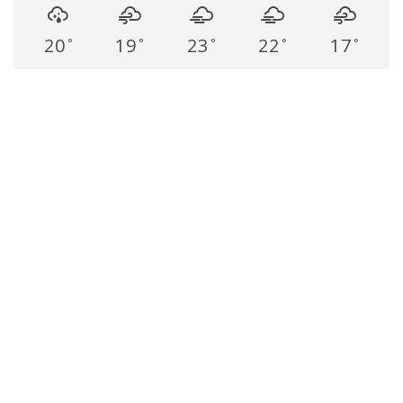
20
19
23
22
17
°
°
°
°
°