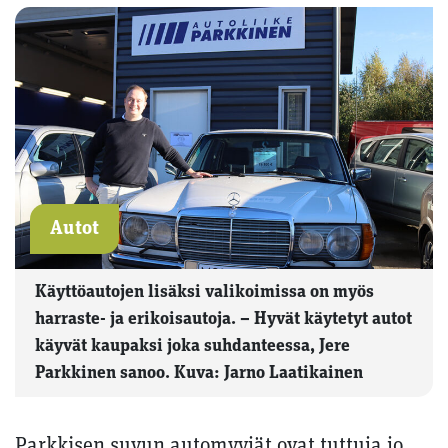
Autot
Käyttöautojen lisäksi valikoimissa on myös
harraste- ja erikoisautoja. – Hyvät käytetyt autot
käyvät kaupaksi joka suhdanteessa, Jere
Parkkinen sanoo. Kuva: Jarno Laatikainen
Parkkisen suvun automyyjät ovat tuttuja jo