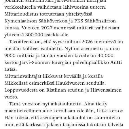
Jokainen sähkömittari Järvi-Suomen Energian
verkkoalueella vaihdetaan lähivuosina uuteen.
Mittariuudistus toteutetaan yhteistyössä
Kymenlaakson Sähköverkon ja PKS Sähkönsiirron
kanssa. Vuoteen 2027 mennessä mittarit vaihdetaan
yhteensä 300 000 asiakkaalle.
– Tavoitteena on, että syyskuuhun 2026 mennessä on
meidän kohteet vaihdettu. Nyt on asennettu jo noin
9000 mittaria ja tämän vuoden tavoite on 40 000,
kertoo Järvi-Suomen Energian palvelupäällikkö
Antti
Latsa
.
Mittarinvaihtajat liikkuvat keväällä ja kesällä
Mikkelissä esimerkiksi Haukivuoren seudulla.
Loppuvuodesta on Ristiinan seudun ja Hirvensalmen
vuoro.
– Tämä vuosi on nyt aikataulutettu. Aina tietty
maantieteellinen alue kerrallaan edetään, Latsa kertoo.
Hän toteaa, että asentajien aikataulut on suunniteltu
niin, että karkeasti jakaen taajamissa liikutaan talvella