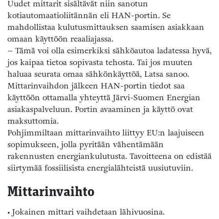
Uudet mittarit sisältävät niin sanotun
kotiautomaatioliitännän eli HAN-portin. Se
mahdollistaa kulutusmittauksen saamisen asiakkaan
omaan käyttöön reaaliajassa.
– Tämä voi olla esimerkiksi sähköautoa ladatessa hyvä,
jos kaipaa tietoa sopivasta tehosta. Tai jos muuten
haluaa seurata omaa sähkönkäyttöä, Latsa sanoo.
Mittarinvaihdon jälkeen HAN-portin tiedot saa
käyttöön ottamalla yhteyttä Järvi-Suomen Energian
asiakaspalveluun. Portin avaaminen ja käyttö ovat
maksuttomia.
Pohjimmiltaan mittarinvaihto liittyy EU:n laajuiseen
sopimukseen, jolla pyritään vähentämään
rakennusten energiankulutusta. Tavoitteena on edistää
siirtymää fossiilisista energialähteistä uusiutuviin.
Mittarinvaihto
• Jokainen mittari vaihdetaan lähivuosina.