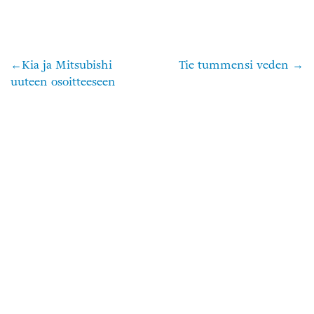
Kia ja Mitsubishi
Tie tummensi veden
Artikkelien
uuteen osoitteeseen
selaus