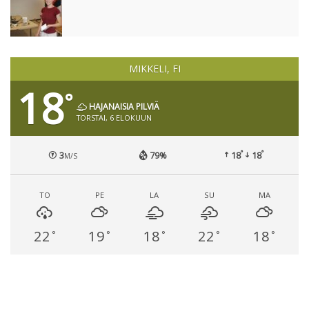
MIKKELI, FI
18
°
HAJANAISIA PILVIÄ
TORSTAI, 6 ELOKUUN
°
°
3
79%
18
18
M/S
TO
PE
LA
SU
MA
22
19
18
22
18
°
°
°
°
°