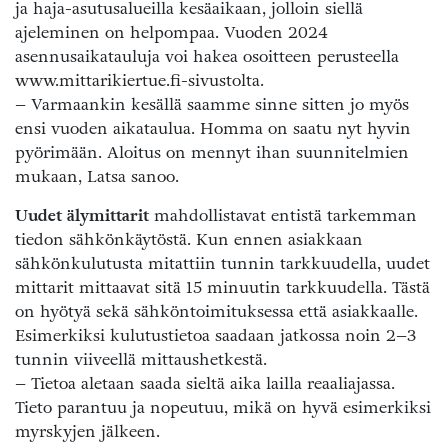
ja haja-asutusalueilla kesäaikaan, jolloin siellä
ajeleminen on helpompaa. Vuoden 2024
asennusaikatauluja voi hakea osoitteen perusteella
www.mittarikiertue.fi-sivustolta.
– Varmaankin kesällä saamme sinne sitten jo myös
ensi vuoden aikataulua. Homma on saatu nyt hyvin
pyörimään. Aloitus on mennyt ihan suunnitelmien
mukaan, Latsa sanoo.
Uudet älymittarit
mahdollistavat entistä tarkemman
tiedon sähkönkäytöstä. Kun ennen asiakkaan
sähkönkulutusta mitattiin tunnin tarkkuudella, uudet
mittarit mittaavat sitä 15 minuutin tarkkuudella. Tästä
on hyötyä sekä sähköntoimituksessa että asiakkaalle.
Esimerkiksi kulutustietoa saadaan jatkossa noin 2–3
tunnin viiveellä mittaushetkestä.
– Tietoa aletaan saada sieltä aika lailla reaaliajassa.
Tieto parantuu ja nopeutuu, mikä on hyvä esimerkiksi
myrskyjen jälkeen.