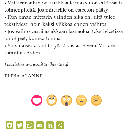
• Mittarinvaihto on asiakkaalle maksuton eikä vaadi
toimenpiteitä, jos mittarille on esteetön pääsy.
• Kun oman mittarin vaihdon aika on, siitä tulee
tekstiviesti noin kaksi viikkoa ennen vaihtoa.
• Jos vaihto vaatii asiakkaan läsnäoloa, tekstiviestissä
on ohjeet, kuinka toimia.
• Varsinaisesta vaihtotyöstä vastaa Elvera. Mittarit
toimittaa Aidon.
Lisätietoa www.mittarikiertue.fi.
ELINA ALANNE
Facebook
Twitter
WhatsApp
Email
LinkedIn
Share