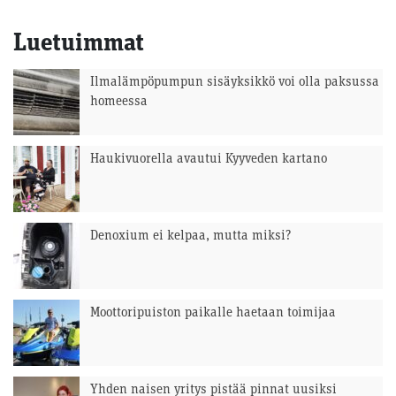
Luetuimmat
Ilmalämpöpumpun sisäyksikkö voi olla paksussa
homeessa
Haukivuorella avautui Kyyveden kartano
Denoxium ei kelpaa, mutta miksi?
Moottoripuiston paikalle haetaan toimijaa
Yhden naisen yritys pistää pinnat uusiksi