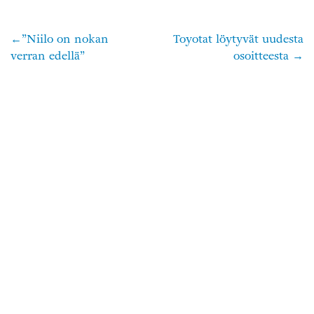
”Niilo on nokan
Toyotat löytyvät uudesta
Artikkelien
verran edellä”
osoitteesta
selaus