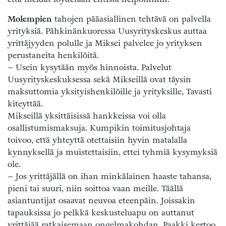
Molempien
tahojen pääasiallinen tehtävä on palvella
yrityksiä. Pähkinänkuoressa Uusyrityskeskus auttaa
yrittäjyyden polulle ja Miksei palvelee jo yrityksen
perustaneita henkilöitä.
– Usein kysytään myös hinnoista. Palvelut
Uusyrityskeskuksessa sekä Mikseillä ovat täysin
maksuttomia yksityishenkilöille ja yrityksille, Tavasti
kiteyttää.
Mikseillä yksittäisissä hankkeissa voi olla
osallistumismaksuja. Kumpikin toimitusjohtaja
toivoo, että yhteyttä otettaisiin hyvin matalalla
kynnyksellä ja muistettaisiin, ettei tyhmiä kysymyksiä
ole.
– Jos yrittäjällä on ihan minkälainen haaste tahansa,
pieni tai suuri, niin soittoa vaan meille. Täällä
asiantuntijat osaavat neuvoa eteenpäin. Joissakin
tapauksissa jo pelkkä keskusteluapu on auttanut
yrittäjää ratkaisemaan ongelmakohdan, Paakki kertoo.