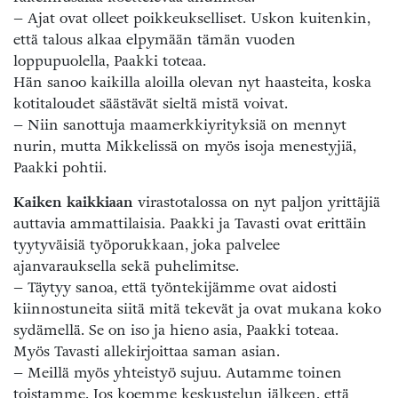
– Ajat ovat olleet poikkeukselliset. Uskon kuitenkin,
että talous alkaa elpymään tämän vuoden
loppupuolella, Paakki toteaa.
Hän sanoo kaikilla aloilla olevan nyt haasteita, koska
kotitaloudet säästävät sieltä mistä voivat.
– Niin sanottuja maamerkkiyrityksiä on mennyt
nurin, mutta Mikkelissä on myös isoja menestyjiä,
Paakki pohtii.
Kaiken kaikkiaan
virastotalossa on nyt paljon yrittäjiä
auttavia ammattilaisia. Paakki ja Tavasti ovat erittäin
tyytyväisiä työporukkaan, joka palvelee
ajanvarauksella sekä puhelimitse.
– Täytyy sanoa, että työntekijämme ovat aidosti
kiinnostuneita siitä mitä tekevät ja ovat mukana koko
sydämellä. Se on iso ja hieno asia, Paakki toteaa.
Myös Tavasti allekirjoittaa saman asian.
– Meillä myös yhteistyö sujuu. Autamme toinen
toistamme. Jos koemme keskustelun jälkeen, että