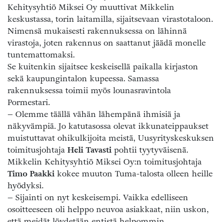
Kehitysyhtiö Miksei Oy muuttivat Mikkelin
keskustassa, torin laitamilla, sijaitsevaan virastotaloon.
Nimensä mukaisesti rakennuksessa on lähinnä
virastoja, joten rakennus on saattanut jäädä monelle
tuntemattomaksi.
Se kuitenkin sijaitsee keskeisellä paikalla kirjaston
sekä kaupungintalon kupeessa. Samassa
rakennuksessa toimii myös lounasravintola
Pormestari.
– Olemme täällä vähän lähempänä ihmisiä ja
näkyvämpiä. Jo katutasossa olevat ikkunateippaukset
muistuttavat ohikulkijoita meistä, Uusyrityskeskuksen
toimitusjohtaja
Heli Tavasti
pohtii tyytyväisenä.
Mikkelin Kehitysyhtiö Miksei Oy:n toimitusjohtaja
Timo Paakki
kokee muuton Tuma-talosta olleen heille
hyödyksi.
– Sijainti on nyt keskeisempi. Vaikka edelliseen
osoitteeseen oli helppo neuvoa asiakkaat, niin uskon,
että meidät löydetään entistä helpommin.