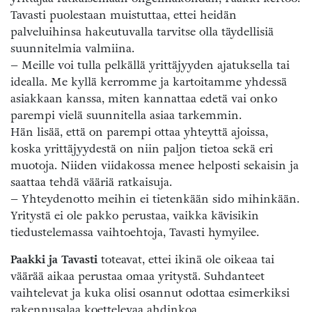
Tavasti puolestaan muistuttaa, ettei heidän
palveluihinsa hakeutuvalla tarvitse olla täydellisiä
suunnitelmia valmiina.
– Meille voi tulla pelkällä yrittäjyyden ajatuksella tai
idealla. Me kyllä kerromme ja kartoitamme yhdessä
asiakkaan kanssa, miten kannattaa edetä vai onko
parempi vielä suunnitella asiaa tarkemmin.
Hän lisää, että on parempi ottaa yhteyttä ajoissa,
koska yrittäjyydestä on niin paljon tietoa sekä eri
muotoja. Niiden viidakossa menee helposti sekaisin ja
saattaa tehdä vääriä ratkaisuja.
– Yhteydenotto meihin ei tietenkään sido mihinkään.
Yritystä ei ole pakko perustaa, vaikka kävisikin
tiedustelemassa vaihtoehtoja, Tavasti hymyilee.
Paakki ja Tavasti
toteavat, ettei ikinä ole oikeaa tai
väärää aikaa perustaa omaa yritystä. Suhdanteet
vaihtelevat ja kuka olisi osannut odottaa esimerkiksi
rakennusalaa koettelevaa ahdinkoa.