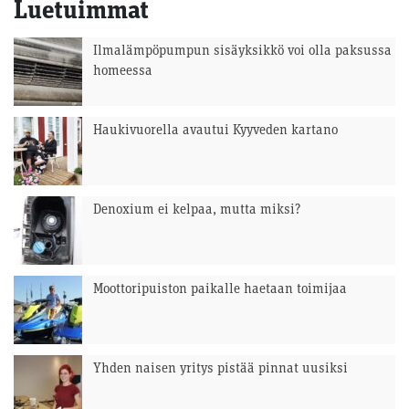
Luetuimmat
Ilmalämpöpumpun sisäyksikkö voi olla paksussa
homeessa
Haukivuorella avautui Kyyveden kartano
Denoxium ei kelpaa, mutta miksi?
Moottoripuiston paikalle haetaan toimijaa
Yhden naisen yritys pistää pinnat uusiksi