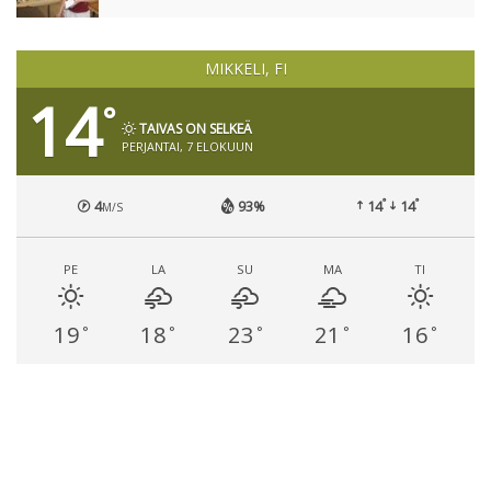
MIKKELI, FI
14
°
TAIVAS ON SELKEÄ
PERJANTAI, 7 ELOKUUN
°
°
4
93%
14
14
M/S
PE
LA
SU
MA
TI
19
18
23
21
16
°
°
°
°
°