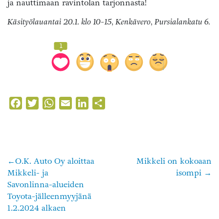
ja nauttimaan ravintolan tarjonnasta!
Käsityölauantai 20.1. klo 10-15, Kenkävero, Pursialankatu 6.
1
Facebook
Twitter
WhatsApp
Email
LinkedIn
Share
O.K. Auto Oy aloittaa
Mikkeli on kokoaan
Artikkelien
Mikkeli- ja
isompi
selaus
Savonlinna-alueiden
Toyota-jälleenmyyjänä
1.2.2024 alkaen