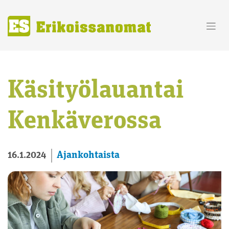
Skip
to
content
Käsityölauantai
Kenkäverossa
Ajankohtaista
16.1.2024