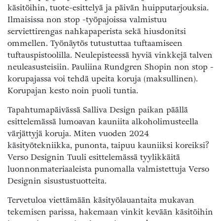
käsitöihin, tuote-esittelyä ja päivän huipputarjouksia.
Ilmaisissa non stop -työpajoissa valmistuu
serviettirengas nahkapaperista sekä hiusdonitsi
ommellen. Työnäytös tutustuttaa tuftaamiseen
tuftauspistoolilla. Neulepisteessä hyviä vinkkejä talven
neuleasusteisiin. Pauliina Rundgren Shopin non stop -
korupajassa voi tehdä upeita koruja (maksullinen).
Korupajan kesto noin puoli tuntia.
Tapahtumapäivässä Salliva Design paikan päällä
esittelemässä lumoavan kauniita alkoholimusteella
värjättyjä koruja. Miten vuoden 2024
käsityötekniikka, punonta, taipuu kauniiksi koreiksi?
Verso Designin Tuuli esittelemässä tyylikkäitä
luonnonmateriaaleista punomalla valmistettuja Verso
Designin sisustustuotteita.
Tervetuloa viettämään käsityölauantaita mukavan
tekemisen parissa, hakemaan vinkit kevään käsitöihin