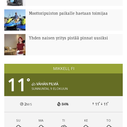
Moottoripuiston paikalle haetaan toimijaa
Yhden naisen yritys pistää pinnat uusiksi
MIKKELI, FI
11
°
VÄHÄN PILVIÄ
SUNNUNTAI, 9 ELOKUUN
°
°
2
84%
11
11
M/S
SU
MA
TI
KE
TO