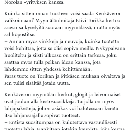
Norolan -yrityksen kanssa.
Kuinka sitten oman tuotteen voisi saada Kenkäveron
valikoimaan? Myymälänhoitaja Päivi Torikka kertoo
saavansa kyselyitä suoraan myymälässä, mutta myös
sähköpostitse.
– Annan myös vinkkejä ja neuvoja, kuinka tuotetta
voisi kehittää, jotta se olisi sopiva meille. Nykypäivänä
huoliteltu ja siisti ulkoasu on erittäin tärkeää. Joku
saattaa myös tulla pelkän idean kanssa, jota
lähdemme sitten yhdessä kehittämään.
Paras tuote on Torikan ja Pitkäsen mukaan oivaltava ja
sen tulisi sisältää jotain uutta.
Kenkäveron myymälän herkut, glögit ja leivonnaiset
ovat joulun alla kestosuosikkeja. Tarjolla on myös
lahjapaketteja, johon asiakas voi halutessaan kerätä
itse lahjansaajalle sopivat tuotteet.
– Entistä suositumpaa on kulutettava vastuullisesti
tuotettu lahja. Hankitaan jotakin kaunista, joka kestää