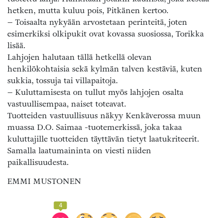
hetken, mutta kuluu pois, Pitkänen kertoo.
– Toisaalta nykyään arvostetaan perinteitä, joten
esimerkiksi olkipukit ovat kovassa suosiossa, Torikka
lisää.
Lahjojen halutaan tällä hetkellä olevan
henkilökohtaisia sekä kylmän talven kestäviä, kuten
sukkia, tossuja tai villapaitoja.
– Kuluttamisesta on tullut myös lahjojen osalta
vastuullisempaa, naiset toteavat.
Tuotteiden vastuullisuus näkyy Kenkäverossa muun
muassa D.O. Saimaa -tuotemerkissä, joka takaa
kuluttajille tuotteiden täyttävän tietyt laatukriteerit.
Samalla laatumaininta on viesti niiden
paikallisuudesta.
EMMI MUSTONEN
4