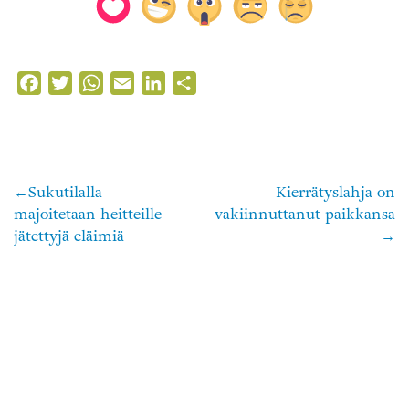
Facebook
Twitter
WhatsApp
Email
LinkedIn
Share
Sukutilalla
Kierrätyslahja on
Artikkelien
majoitetaan heitteille
vakiinnuttanut paikkansa
selaus
jätettyjä eläimiä