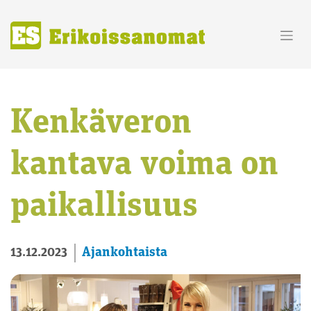
Skip
to
content
Kenkäveron
kantava voima on
paikallisuus
Ajankohtaista
13.12.2023