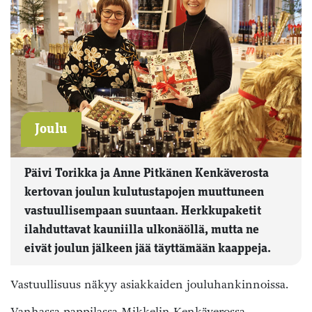
Joulu
Päivi Torikka ja Anne Pitkänen Kenkäverosta
kertovan joulun kulutustapojen muuttuneen
vastuullisempaan suuntaan. Herkkupaketit
ilahduttavat kauniilla ulkonäöllä, mutta ne
eivät joulun jälkeen jää täyttämään kaappeja.
Vastuullisuus näkyy asiakkaiden jouluhankinnoissa.
Vanhassa pappilassa Mikkelin Kenkäverossa