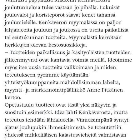
joulutunnelma tulee vastaan jo pihalla. Lukuisat
jouluvalot ja koristeporot saavat kenet tahansa
joulumielelle. Kenkäveron myymälässä on paljon
lahjaideoita jouluun ja joukossa on useita paikallisia
tai seutukunnan tuotteita. Myymälästä kerrotaan
herkkujen olevan kestosuosikkeja.
– Tuotteiden paikallisuus ja käsityöläisten tuotteiden
jälleenmyynti ovat kantavia voimia meillä. Ideoimme
myös itse uusia tuotteita valikoimaan ja niiden
toteutukseen pyrimme käyttämään
yhteistyökumppaneita mahdollisimman läheltä,
myynti- ja markkinointipäällikkö Anne Pitkänen
kertoo.
Opetustaulu-tuotteet ovat tästä yksi näkyvin ja
suosituin esimerkki. Idea lähti Kenkäverosta, mutta
toteutus tehdään lähialueella. Viimeisimpänä syntyi
ajatus joulupukin ihmeuistimesta. Se toteutettiin
yhdessä mikkeliläisen kalastusvieheitä valmistavan