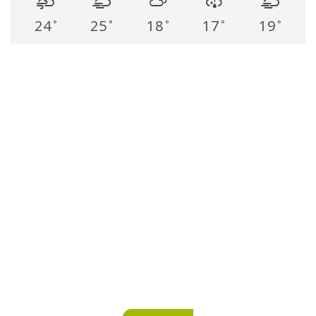
24
25
18
17
19
°
°
°
°
°