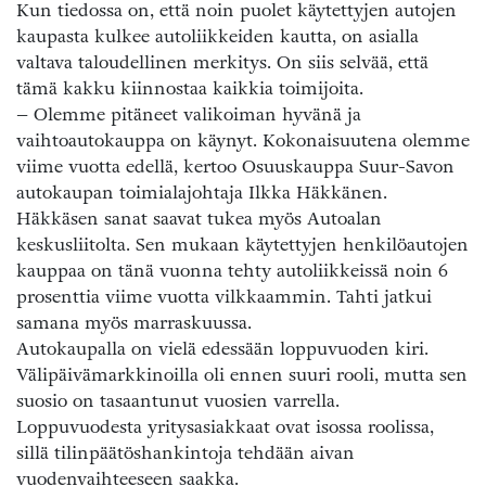
Kun tiedossa on, että noin puolet käytettyjen autojen
kaupasta kulkee autoliikkeiden kautta, on asialla
valtava taloudellinen merkitys. On siis selvää, että
tämä kakku kiinnostaa kaikkia toimijoita.
– Olemme pitäneet valikoiman hyvänä ja
vaihtoautokauppa on käynyt. Kokonaisuutena olemme
viime vuotta edellä, kertoo Osuuskauppa Suur-Savon
autokaupan toimialajohtaja Ilkka Häkkänen.
Häkkäsen sanat saavat tukea myös Autoalan
keskusliitolta. Sen mukaan käytettyjen henkilöautojen
kauppaa on tänä vuonna tehty autoliikkeissä noin 6
prosenttia viime vuotta vilkkaammin. Tahti jatkui
samana myös marraskuussa.
Autokaupalla on vielä edessään loppuvuoden kiri.
Välipäivämarkkinoilla oli ennen suuri rooli, mutta sen
suosio on tasaantunut vuosien varrella.
Loppuvuodesta yritysasiakkaat ovat isossa roolissa,
sillä tilinpäätöshankintoja tehdään aivan
vuodenvaihteeseen saakka.