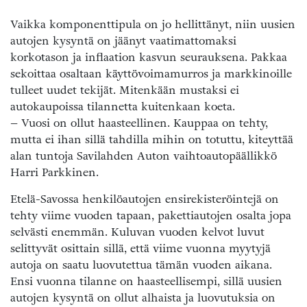
Vaikka komponenttipula on jo hellittänyt, niin uusien
autojen kysyntä on jäänyt vaatimattomaksi
korkotason ja inflaation kasvun seurauksena. Pakkaa
sekoittaa osaltaan käyttövoimamurros ja markkinoille
tulleet uudet tekijät. Mitenkään mustaksi ei
autokaupoissa tilannetta kuitenkaan koeta.
– Vuosi on ollut haasteellinen. Kauppaa on tehty,
mutta ei ihan sillä tahdilla mihin on totuttu, kiteyttää
alan tuntoja Savilahden Auton vaihtoautopäällikkö
Harri Parkkinen.
Etelä-Savossa henkilöautojen ensirekisteröintejä on
tehty viime vuoden tapaan, pakettiautojen osalta jopa
selvästi enemmän. Kuluvan vuoden kelvot luvut
selittyvät osittain sillä, että viime vuonna myytyjä
autoja on saatu luovutettua tämän vuoden aikana.
Ensi vuonna tilanne on haasteellisempi, sillä uusien
autojen kysyntä on ollut alhaista ja luovutuksia on