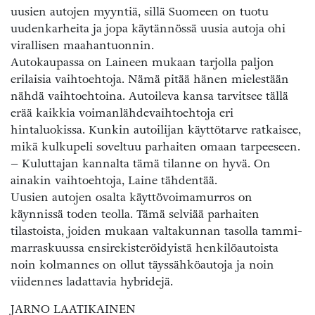
uusien autojen myyntiä, sillä Suomeen on tuotu
uudenkarheita ja jopa käytännössä uusia autoja ohi
virallisen maahantuonnin.
Autokaupassa on Laineen mukaan tarjolla paljon
erilaisia vaihtoehtoja. Nämä pitää hänen mielestään
nähdä vaihtoehtoina. Autoileva kansa tarvitsee tällä
erää kaikkia voimanlähdevaihtoehtoja eri
hintaluokissa. Kunkin autoilijan käyttötarve ratkaisee,
mikä kulkupeli soveltuu parhaiten omaan tarpeeseen.
– Kuluttajan kannalta tämä tilanne on hyvä. On
ainakin vaihtoehtoja, Laine tähdentää.
Uusien autojen osalta käyttövoimamurros on
käynnissä toden teolla. Tämä selviää parhaiten
tilastoista, joiden mukaan valtakunnan tasolla tammi-
marraskuussa ensirekisteröidyistä henkilöautoista
noin kolmannes on ollut täyssähköautoja ja noin
viidennes ladattavia hybridejä.
JARNO LAATIKAINEN