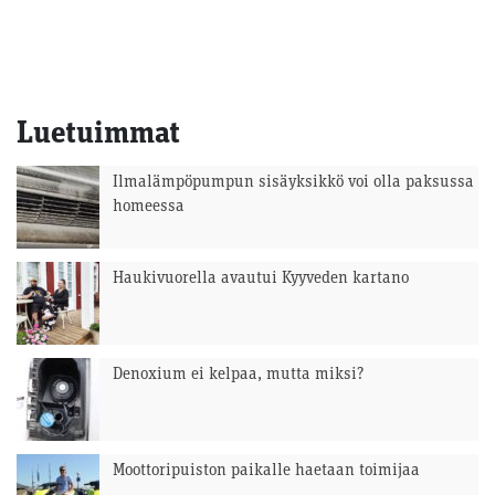
Luetuimmat
Ilmalämpöpumpun sisäyksikkö voi olla paksussa
homeessa
Haukivuorella avautui Kyyveden kartano
Denoxium ei kelpaa, mutta miksi?
Moottoripuiston paikalle haetaan toimijaa