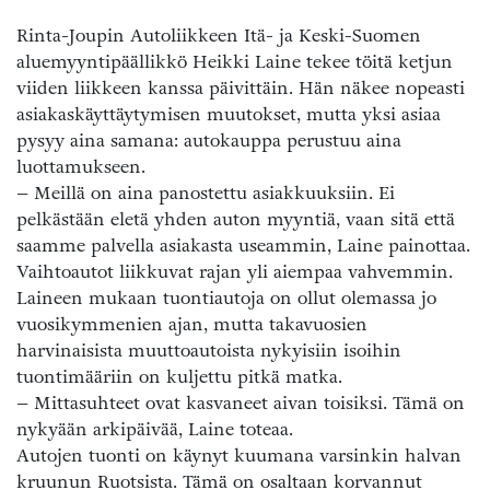
Rinta-Joupin Autoliikkeen Itä- ja Keski-Suomen
aluemyyntipäällikkö Heikki Laine tekee töitä ketjun
viiden liikkeen kanssa päivittäin. Hän näkee nopeasti
asiakaskäyttäytymisen muutokset, mutta yksi asiaa
pysyy aina samana: autokauppa perustuu aina
luottamukseen.
– Meillä on aina panostettu asiakkuuksiin. Ei
pelkästään eletä yhden auton myyntiä, vaan sitä että
saamme palvella asiakasta useammin, Laine painottaa.
Vaihtoautot liikkuvat rajan yli aiempaa vahvemmin.
Laineen mukaan tuontiautoja on ollut olemassa jo
vuosikymmenien ajan, mutta takavuosien
harvinaisista muuttoautoista nykyisiin isoihin
tuontimääriin on kuljettu pitkä matka.
– Mittasuhteet ovat kasvaneet aivan toisiksi. Tämä on
nykyään arkipäivää, Laine toteaa.
Autojen tuonti on käynyt kuumana varsinkin halvan
kruunun Ruotsista. Tämä on osaltaan korvannut