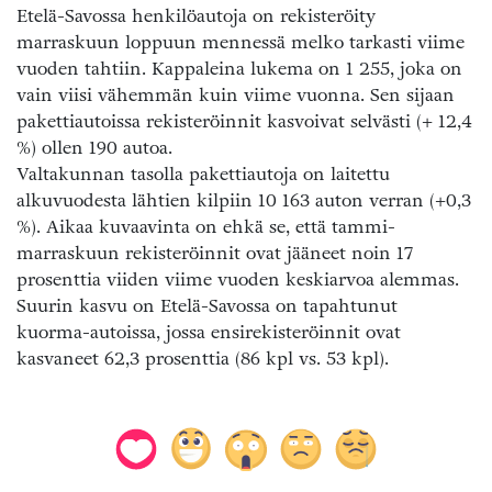
Etelä-Savossa henkilöautoja on rekisteröity
marraskuun loppuun mennessä melko tarkasti viime
vuoden tahtiin. Kappaleina lukema on 1 255, joka on
vain viisi vähemmän kuin viime vuonna. Sen sijaan
pakettiautoissa rekisteröinnit kasvoivat selvästi (+ 12,4
%) ollen 190 autoa.
Valtakunnan tasolla pakettiautoja on laitettu
alkuvuodesta lähtien kilpiin 10 163 auton verran (+0,3
%). Aikaa kuvaavinta on ehkä se, että tammi-
marraskuun rekisteröinnit ovat jääneet noin 17
prosenttia viiden viime vuoden keskiarvoa alemmas.
Suurin kasvu on Etelä-Savossa on tapahtunut
kuorma-autoissa, jossa ensirekisteröinnit ovat
kasvaneet 62,3 prosenttia (86 kpl vs. 53 kpl).