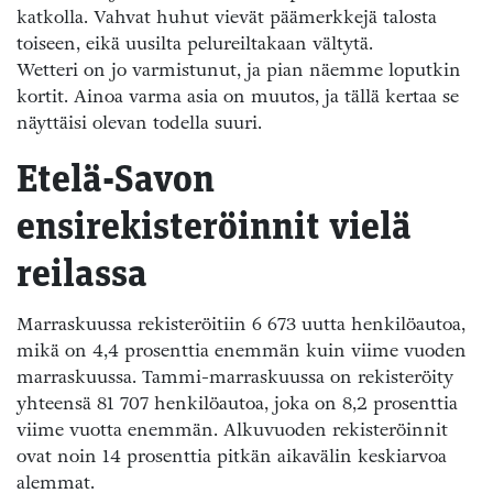
katkolla. Vahvat huhut vievät päämerkkejä talosta
toiseen, eikä uusilta pelureiltakaan vältytä.
Wetteri on jo varmistunut, ja pian näemme loputkin
kortit. Ainoa varma asia on muutos, ja tällä kertaa se
näyttäisi olevan todella suuri.
Etelä-Savon
ensirekisteröinnit vielä
reilassa
Marraskuussa rekisteröitiin 6 673 uutta henkilöautoa,
mikä on 4,4 prosenttia enemmän kuin viime vuoden
marraskuussa. Tammi-marraskuussa on rekisteröity
yhteensä 81 707 henkilöautoa, joka on 8,2 prosenttia
viime vuotta enemmän. Alkuvuoden rekisteröinnit
ovat noin 14 prosenttia pitkän aikavälin keskiarvoa
alemmat.