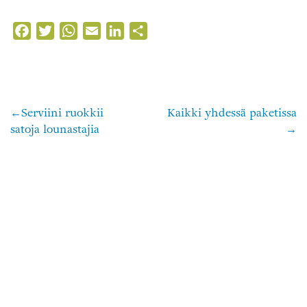
Facebook
Twitter
WhatsApp
Email
LinkedIn
Share
Serviini ruokkii
Kaikki yhdessä paketissa
Artikkelien
satoja lounastajia
selaus