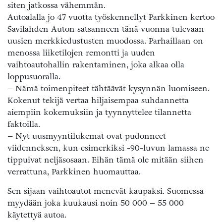
siten jatkossa vähemmän.
Autoalalla jo 47 vuotta työskennellyt Parkkinen kertoo
Savilahden Auton satsanneen tänä vuonna tulevaan
uusien merkkiedustusten muodossa. Parhaillaan on
menossa liiketilojen remontti ja uuden
vaihtoautohallin rakentaminen, joka alkaa olla
loppusuoralla.
– Nämä toimenpiteet tähtäävät kysynnän luomiseen.
Kokenut tekijä vertaa hiljaisempaa suhdannetta
aiempiin kokemuksiin ja tyynnyttelee tilannetta
faktoilla.
– Nyt uusmyyntilukemat ovat pudonneet
viidenneksen, kun esimerkiksi -90-luvun lamassa ne
tippuivat neljäsosaan. Eihän tämä ole mitään siihen
verrattuna, Parkkinen huomauttaa.
Sen sijaan vaihtoautot menevät kaupaksi. Suomessa
myydään joka kuukausi noin 50 000 – 55 000
käytettyä autoa.