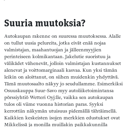
Suuria muutoksia?
Autokaupan rakenne on suuressa muutoksessa. Alalle
on tullut uusia pelureita, jotka eivät enää nojaa
valmistajan, maahantuojan ja jälleenmyyjien
perinteiseen kolmikantaan. Jakelutie suoristuu ja
välikädet vähenevät, jolloin valmistajan kustannukset
alenevat ja voittomarginaali kasvaa. Kun yksi tämän
leikin on aloittanut, on siihen muidenkin yhdyttävä.
Tämä muutosaalto näkyy jo seudullamme. Esimerkiksi
Osuuskauppa Suur-Savo myy autoliiketoimintansa
pörssiyhtiö Wetteri Oyj:lle, vaikka sen autokaupan
tulos oli viime vuonna historian paras. Syyksi
kerrottiin näkymän utuisuus pidemällä tähtäimellä.
Kaikkien keskeisten isojen merkkien edustukset ovat
Mikkelissä ja monilla muillakin paikkakunnilla