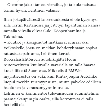
– Olemme jaksottaneet vierailut, jotta kokonaisuus
toimii hyvin, Lehtinen valaisee.
Ihan jokapäiväisestä lanseerauksesta ei ole kysymys,
sillä Tertin Kartanossa järjestetyn tapahtuman kanssa
samalla viivalla olivat Oslo, Kööpenhamina ja
Tukholma.
– Kuutiot ja koeajoautot matkaavat seuraavaksi
Voikoskelle, jossa on meidän kohderyhmään sopiva
ratsastustapahtuma, Lehtinen kertoi.
Ruotsalaislähtöiseen autoliikejätti Hedin
Automotiveen kuuluvalla Bavarialla on tällä haavaa
kuusi liikettä Suomessa. Mikkelissä BMW:n
myyntiedustus on auki, kun Rinta-Joupin Autoliike
luopui merkin uusmyynnistä, mutta palvelee edelleen
huoltojen ja varaosamyynnin osalta.
Lehtinen ei kommentoi tulevaisuuden suunnitelmia
päämajakaupungin osalta, sillä kerrottavaa ei tällä
hetkellä ole.