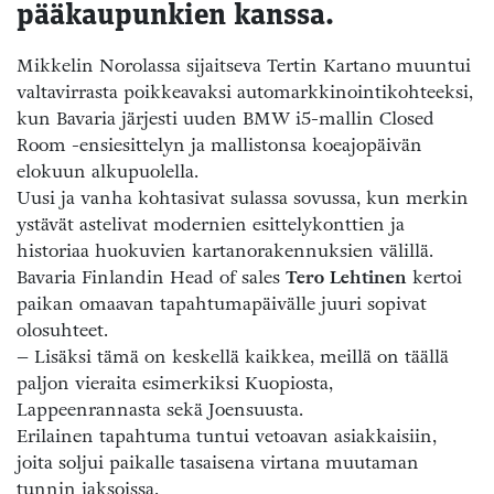
pääkaupunkien kanssa.
Mikkelin Norolassa sijaitseva Tertin Kartano muuntui
valtavirrasta poikkeavaksi automarkkinointikohteeksi,
kun Bavaria järjesti uuden BMW i5-mallin Closed
Room -ensiesittelyn ja mallistonsa koeajopäivän
elokuun alkupuolella.
Uusi ja vanha kohtasivat sulassa sovussa, kun merkin
ystävät astelivat modernien esittelykonttien ja
historiaa huokuvien kartanorakennuksien välillä.
Bavaria Finlandin Head of sales
Tero Lehtinen
kertoi
paikan omaavan tapahtumapäivälle juuri sopivat
olosuhteet.
– Lisäksi tämä on keskellä kaikkea, meillä on täällä
paljon vieraita esimerkiksi Kuopiosta,
Lappeenrannasta sekä Joensuusta.
Erilainen tapahtuma tuntui vetoavan asiakkaisiin,
joita soljui paikalle tasaisena virtana muutaman
tunnin jaksoissa.