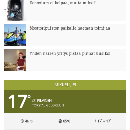
Denoxium ei kelpaa, mutta miksi?
Moottoripuiston paikalle haetaan toimijaa
Yhden naisen yritys pistää pinnat uusiksi
MIKKELI, FI
17
°
PILVINEN
TORSTAI, 6 ELOKUUN
°
°
4
85%
17
17
M/S