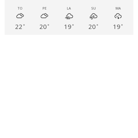
TO
PE
LA
SU
MA
22
20
19
20
19
°
°
°
°
°