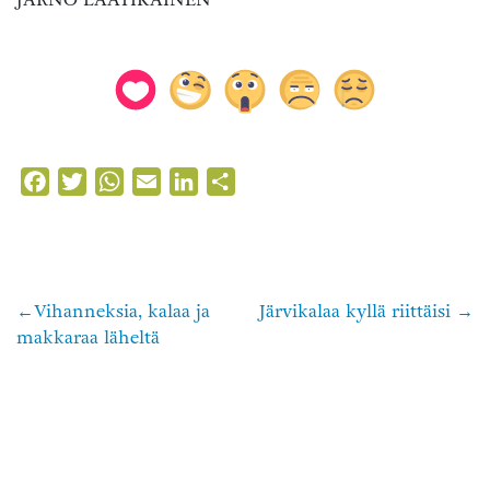
Facebook
Twitter
WhatsApp
Email
LinkedIn
Share
Vihanneksia, kalaa ja
Järvikalaa kyllä riittäisi
Artikkelien
makkaraa läheltä
selaus