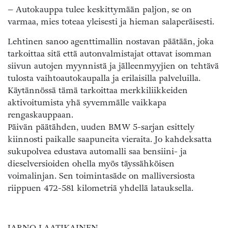
– Autokauppa tulee keskittymään paljon, se on
varmaa, mies toteaa yleisesti ja hieman salaperäisesti.
Lehtinen sanoo agenttimallin nostavan päätään, joka
tarkoittaa sitä että autonvalmistajat ottavat isomman
siivun autojen myynnistä ja jälleenmyyjien on tehtävä
tulosta vaihtoautokaupalla ja erilaisilla palveluilla.
Käytännössä tämä tarkoittaa merkkiliikkeiden
aktivoitumista yhä syvemmälle vaikkapa
rengaskauppaan.
Päivän päätähden, uuden BMW 5-sarjan esittely
kiinnosti paikalle saapuneita vieraita. Jo kahdeksatta
sukupolvea edustava automalli saa bensiini- ja
dieselversioiden ohella myös täyssähköisen
voimalinjan. Sen toimintasäde on malliversiosta
riippuen 472-581 kilometriä yhdellä latauksella.
JARNO LAATIKAINEN