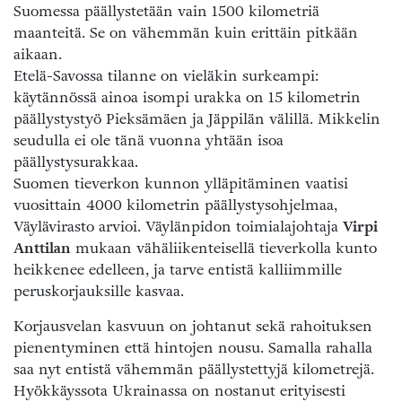
Suomessa päällystetään vain 1500 kilometriä
maanteitä. Se on vähemmän kuin erittäin pitkään
aikaan.
Etelä-Savossa tilanne on vieläkin surkeampi:
käytännössä ainoa isompi urakka on 15 kilometrin
päällystystyö Pieksämäen ja Jäppilän välillä. Mikkelin
seudulla ei ole tänä vuonna yhtään isoa
päällystysurakkaa.
Suomen tieverkon kunnon ylläpitäminen vaatisi
vuosittain 4000 kilometrin päällystysohjelmaa,
Väylävirasto arvioi. Väylänpidon toimialajohtaja
Virpi
Anttilan
mukaan vähäliikenteisellä tieverkolla kunto
heikkenee edelleen, ja tarve entistä kalliimmille
peruskorjauksille kasvaa.
Korjausvelan kasvuun on johtanut sekä rahoituksen
pienentyminen että hintojen nousu. Samalla rahalla
saa nyt entistä vähemmän päällystettyjä kilometrejä.
Hyökkäyssota Ukrainassa on nostanut erityisesti