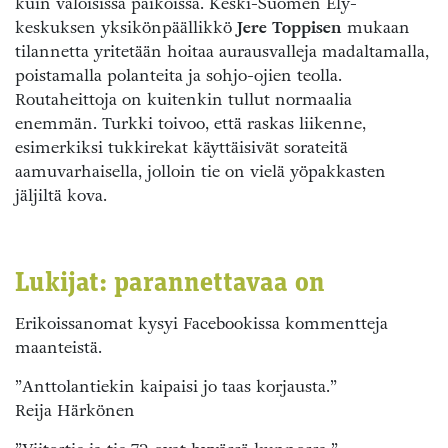
kuin valoisissa paikoissa. Keski-Suomen Ely-
keskuksen yksikönpäällikkö
Jere Toppisen
mukaan
tilannetta yritetään hoitaa aurausvalleja madaltamalla,
poistamalla polanteita ja sohjo-ojien teolla.
Routaheittoja on kuitenkin tullut normaalia
enemmän. Turkki toivoo, että raskas liikenne,
esimerkiksi tukkirekat käyttäisivät sorateitä
aamuvarhaisella, jolloin tie on vielä yöpakkasten
jäljiltä kova.
Lukijat: parannettavaa on
Erikoissanomat kysyi Facebookissa kommentteja
maanteistä.
”Anttolantiekin kaipaisi jo taas korjausta.”
Reija Härkönen