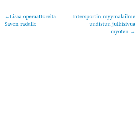
Lisää operaattoreita
Intersportin myymäläilme
Artikkelien
Savon radalle
uudistuu julkisivua
selaus
myöten