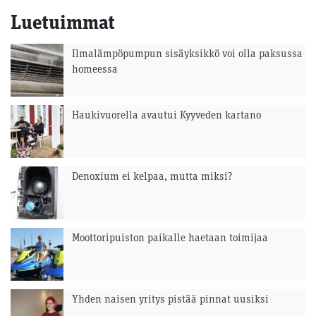
Luetuimmat
Ilmalämpöpumpun sisäyksikkö voi olla paksussa
homeessa
Haukivuorella avautui Kyyveden kartano
Denoxium ei kelpaa, mutta miksi?
Moottoripuiston paikalle haetaan toimijaa
Yhden naisen yritys pistää pinnat uusiksi