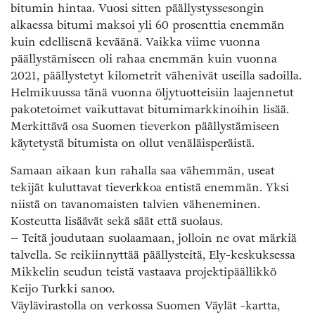
bitumin hintaa. Vuosi sitten päällystyssesongin
alkaessa bitumi maksoi yli 60 prosenttia enemmän
kuin edellisenä keväänä. Vaikka viime vuonna
päällystämiseen oli rahaa enemmän kuin vuonna
2021, päällystetyt kilometrit vähenivät useilla sadoilla.
Helmikuussa tänä vuonna öljytuotteisiin laajennetut
pakotetoimet vaikuttavat bitumimarkkinoihin lisää.
Merkittävä osa Suomen tieverkon päällystämiseen
käytetystä bitumista on ollut venäläisperäistä.
Samaan aikaan kun rahalla saa vähemmän, useat
tekijät kuluttavat tieverkkoa entistä enemmän. Yksi
niistä on tavanomaisten talvien väheneminen.
Kosteutta lisäävät sekä säät että suolaus.
– Teitä joudutaan suolaamaan, jolloin ne ovat märkiä
talvella. Se reikiinnyttää päällysteitä, Ely-keskuksessa
Mikkelin seudun teistä vastaava projektipäällikkö
Keijo Turkki sanoo.
Väylävirastolla on verkossa Suomen Väylät -kartta,