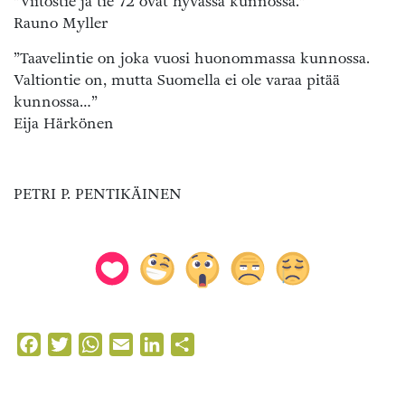
”Viitostie ja tie 72 ovat hyvässä kunnossa.”
Rauno Myller
”Taavelintie on joka vuosi huonommassa kunnossa.
Valtiontie on, mutta Suomella ei ole varaa pitää
kunnossa…”
Eija Härkönen
PETRI P. PENTIKÄINEN
Facebook
Twitter
WhatsApp
Email
LinkedIn
Share