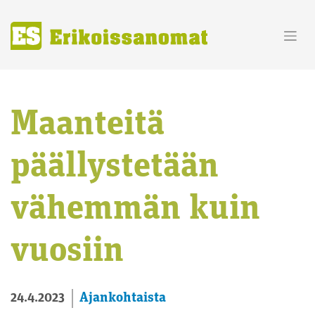
Skip
to
content
Maanteitä
päällystetään
vähemmän kuin
vuosiin
Ajankohtaista
24.4.2023