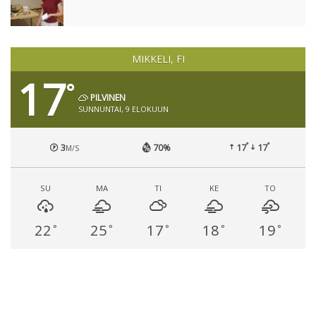
MIKKELI, FI
17
°
PILVINEN
SUNNUNTAI, 9 ELOKUUN
°
°
3
70%
17
17
M/S
SU
MA
TI
KE
TO
22
25
17
18
19
°
°
°
°
°