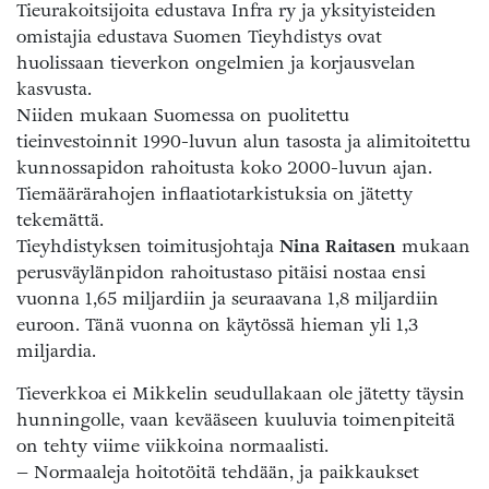
Tieurakoitsijoita edustava Infra ry ja yksityisteiden
omistajia edustava Suomen Tieyhdistys ovat
huolissaan tieverkon ongelmien ja korjausvelan
kasvusta.
Niiden mukaan Suomessa on puolitettu
tieinvestoinnit 1990-luvun alun tasosta ja alimitoitettu
kunnossapidon rahoitusta koko 2000-luvun ajan.
Tiemäärärahojen inflaatiotarkistuksia on jätetty
tekemättä.
Tieyhdistyksen toimitusjohtaja
Nina Raitasen
mukaan
perusväylänpidon rahoitustaso pitäisi nostaa ensi
vuonna 1,65 miljardiin ja seuraavana 1,8 miljardiin
euroon. Tänä vuonna on käytössä hieman yli 1,3
miljardia.
Tieverkkoa ei Mikkelin seudullakaan ole jätetty täysin
hunningolle, vaan kevääseen kuuluvia toimenpiteitä
on tehty viime viikkoina normaalisti.
– Normaaleja hoitotöitä tehdään, ja paikkaukset