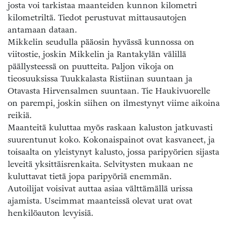
josta voi tarkistaa maanteiden kunnon kilometri
kilometriltä. Tiedot perustuvat mittausautojen
antamaan dataan.
Mikkelin seudulla pääosin hyvässä kunnossa on
viitostie, joskin Mikkelin ja Rantakylän välillä
päällysteessä on puutteita. Paljon vikoja on
tieosuuksissa Tuukkalasta Ristiinan suuntaan ja
Otavasta Hirvensalmen suuntaan. Tie Haukivuorelle
on parempi, joskin siihen on ilmestynyt viime aikoina
reikiä.
Maanteitä kuluttaa myös raskaan kaluston jatkuvasti
suurentunut koko. Kokonaispainot ovat kasvaneet, ja
toisaalta on yleistynyt kalusto, jossa paripyörien sijasta
leveitä yksittäisrenkaita. Selvitysten mukaan ne
kuluttavat tietä jopa paripyöriä enemmän.
Autoilijat voisivat auttaa asiaa välttämällä urissa
ajamista. Useimmat maanteissä olevat urat ovat
henkilöauton levyisiä.