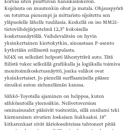
korvaa siten puuttuvan hansikaslokeron.
Kojelauta on muutenkin ohut ja matala. Ohjauspyörä
on totuttua pienempi ja mittaristo sijoitettu sen
yläpuolelle lähelle tuulilasia. Keskellä on iso MM21-
tietoviihdejärjestelmä 12,3” kokoisella
kosketusnäytöllä. Vaihdevalitsin on hyvin
yksinkertainen kiertokytkin, ainoastaan P-asento
kytketään erillisestä nappulasta.
bZ4X on selkeästi helposti lähestyttävä auto. Tätä
fiilistä tukee selkeällä grafiikalla ja logiikalla toimiva
monitoimikosketusnäyttö, jonka valikot ovat
yksinkertaiset. Jo pienellä surffaamisella pääsee
sinuiksi auton sielunelämän kanssa.
Sähkö-Toyotalla ajaminen on helppoa, kuten
sähköautoilla yleensäkin. Nelivetoversion
ominaisuudet pääsivät tositestiin, sillä ensilumi teki
kiemuraisen sivutien loskaisen liukkaaksi. 18”
kitkarenkaat eivät ääriolosuhteissa tahtoneet pitää