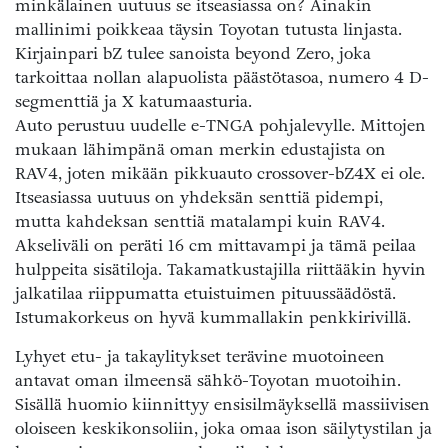
minkälainen uutuus se itseasiassa on? Ainakin
mallinimi poikkeaa täysin Toyotan tutusta linjasta.
Kirjainpari bZ tulee sanoista beyond Zero, joka
tarkoittaa nollan alapuolista päästötasoa, numero 4 D-
segmenttiä ja X katumaasturia.
Auto perustuu uudelle e-TNGA pohjalevylle. Mittojen
mukaan lähimpänä oman merkin edustajista on
RAV4, joten mikään pikkuauto crossover-bZ4X ei ole.
Itseasiassa uutuus on yhdeksän senttiä pidempi,
mutta kahdeksan senttiä matalampi kuin RAV4.
Akseliväli on peräti 16 cm mittavampi ja tämä peilaa
hulppeita sisätiloja. Takamatkustajilla riittääkin hyvin
jalkatilaa riippumatta etuistuimen pituussäädöstä.
Istumakorkeus on hyvä kummallakin penkkirivillä.
Lyhyet etu- ja takaylitykset terävine muotoineen
antavat oman ilmeensä sähkö-Toyotan muotoihin.
Sisällä huomio kiinnittyy ensisilmäyksellä massiivisen
oloiseen keskikonsoliin, joka omaa ison säilytystilan ja