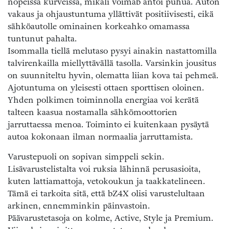
nopeissa kurveissa, mikäli voimab antoi puhua. Auton
vakaus ja ohjaustuntuma yllättivät positiivisesti, eikä
sähköautolle ominainen korkeahko omamassa
tuntunut pahalta.
Isommalla tiellä melutaso pysyi ainakin nastattomilla
talvirenkailla miellyttävällä tasolla. Varsinkin jousitus
on suunniteltu hyvin, olematta liian kova tai pehmeä.
Ajotuntuma on yleisesti ottaen sporttisen oloinen.
Yhden polkimen toiminnolla energiaa voi kerätä
talteen kaasua nostamalla sähkömoottorien
jarruttaessa menoa. Toiminto ei kuitenkaan pysäytä
autoa kokonaan ilman normaalia jarruttamista.
Varustepuoli on sopivan simppeli sekin.
Lisävarustelistalta voi ruksia lähinnä perusasioita,
kuten lattiamattoja, vetokoukun ja taakkatelineen.
Tämä ei tarkoita sitä, että bZ4X olisi varustelultaan
arkinen, ennemminkin päinvastoin.
Päävarustetasoja on kolme, Active, Style ja Premium.