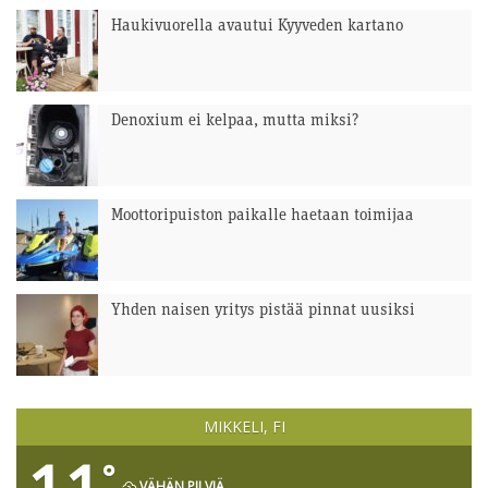
Haukivuorella avautui Kyyveden kartano
Denoxium ei kelpaa, mutta miksi?
Moottoripuiston paikalle haetaan toimijaa
Yhden naisen yritys pistää pinnat uusiksi
MIKKELI, FI
°
VÄHÄN PILVIÄ