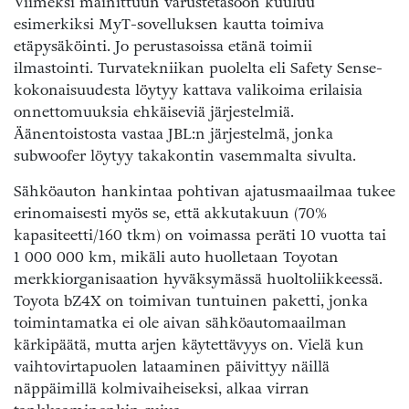
Viimeksi mainittuun varustetasoon kuuluu
esimerkiksi MyT-sovelluksen kautta toimiva
etäpysäköinti. Jo perustasoissa etänä toimii
ilmastointi. Turvatekniikan puolelta eli Safety Sense-
kokonaisuudesta löytyy kattava valikoima erilaisia
onnettomuuksia ehkäiseviä järjestelmiä.
Äänentoistosta vastaa JBL:n järjestelmä, jonka
subwoofer löytyy takakontin vasemmalta sivulta.
Sähköauton hankintaa pohtivan ajatusmaailmaa tukee
erinomaisesti myös se, että akkutakuun (70%
kapasiteetti/160 tkm) on voimassa peräti 10 vuotta tai
1 000 000 km, mikäli auto huolletaan Toyotan
merkkiorganisaation hyväksymässä huoltoliikkeessä.
Toyota bZ4X on toimivan tuntuinen paketti, jonka
toimintamatka ei ole aivan sähköautomaailman
kärkipäätä, mutta arjen käytettävyys on. Vielä kun
vaihtovirtapuolen lataaminen päivittyy näillä
näppäimillä kolmivaiheiseksi, alkaa virran