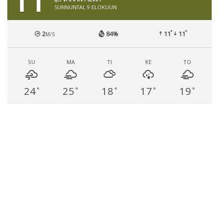
11
SUNNUNTAI, 9 ELOKUUN
°
°
2
84%
11
11
M/S
SU
MA
TI
KE
TO
24
25
18
17
19
°
°
°
°
°