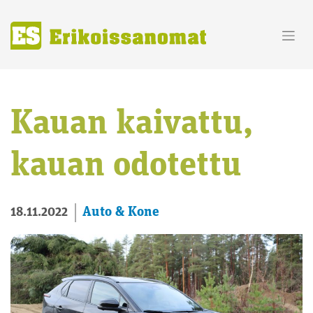
Skip
to
content
Kauan kaivattu,
kauan odotettu
Auto & Kone
18.11.2022