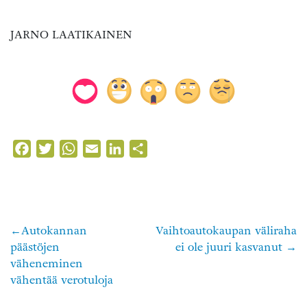
JARNO LAATIKAINEN
Facebook
Twitter
WhatsApp
Email
LinkedIn
Share
Autokannan
Vaihtoautokaupan väliraha
Artikkelien
päästöjen
ei ole juuri kasvanut
selaus
väheneminen
vähentää verotuloja