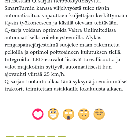
entisestään Q-sarjan helppokäyttöisyyttä.
SmartTurnin kanssa viljelytyöstä tulee täysin
automatisoitua, vapauttaen kuljettajan keskittymään
täysin työkoneeseen ja käsillä olevaan tehtävään.
Q-sarja voidaan optimoida Valtra Unlimitedissa
automaattisella voitelusysteemillä. Älykäs
rengaspainejärjestelmä suojelee maan rakennetta
pelloilla ja optimoi polttoaineen kulutuksen tiellä.
Integroidut LED-etuvalot lisäävät turvallisuutta ja
valot majakoihin syttyvät automaattisesti kun
ajovauhti ylittää 25 km/h.
Q-sarjan tuotanto alkaa tänä syksynä ja ensimmäiset
traktorit toimitetaan asiakkaille lokakuusta alkaen.