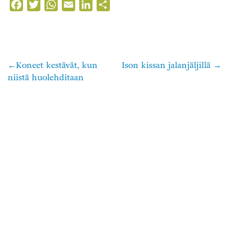
Facebook
Twitter
WhatsApp
Email
LinkedIn
Share
Koneet kestävät, kun
Ison kissan jalanjäljillä
Artikkelien
niistä huolehditaan
selaus