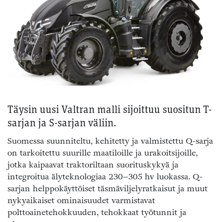
Täysin uusi Valtran malli sijoittuu suositun T-
sarjan ja S-sarjan väliin.
Suomessa suunniteltu, kehitetty ja valmistettu Q-sarja
on tarkoitettu suurille maatiloille ja urakoitsijoille,
jotka kaipaavat traktoriltaan suorituskykyä ja
integroitua älyteknologiaa 230–305 hv luokassa. Q-
sarjan helppokäyttöiset täsmäviljelyratkaisut ja muut
nykyaikaiset ominaisuudet varmistavat
polttoainetehokkuuden, tehokkaat työtunnit ja