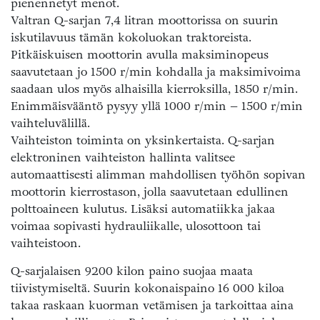
pienennetyt menot.
Valtran Q-sarjan 7,4 litran moottorissa on suurin
iskutilavuus tämän kokoluokan traktoreista.
Pitkäiskuisen moottorin avulla maksiminopeus
saavutetaan jo 1500 r/min kohdalla ja maksimivoima
saadaan ulos myös alhaisilla kierroksilla, 1850 r/min.
Enimmäisvääntö pysyy yllä 1000 r/min – 1500 r/min
vaihteluvälillä.
Vaihteiston toiminta on yksinkertaista. Q-sarjan
elektroninen vaihteiston hallinta valitsee
automaattisesti alimman mahdollisen työhön sopivan
moottorin kierrostason, jolla saavutetaan edullinen
polttoaineen kulutus. Lisäksi automatiikka jakaa
voimaa sopivasti hydrauliikalle, ulosottoon tai
vaihteistoon.
Q-sarjalaisen 9200 kilon paino suojaa maata
tiivistymiseltä. Suurin kokonaispaino 16 000 kiloa
takaa raskaan kuorman vetämisen ja tarkoittaa aina