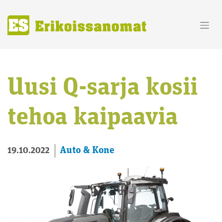
Skip
to
content
Uusi Q-sarja kosii
tehoa kaipaavia
Auto & Kone
19.10.2022