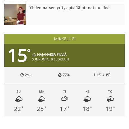
Yhden naisen yritys pistää pinnat uusiksi
MIKKELI, FI
15
°
HAJANAISIA PILVIÄ
SUNNUNTAI, 9 ELOKUUN
°
°
2
77%
15
15
M/S
SU
MA
TI
KE
TO
22
25
17
18
19
°
°
°
°
°