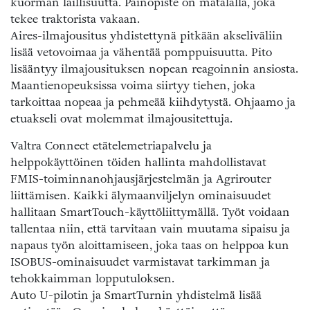
kuorman laillisuutta. Painopiste on matalalla, joka
tekee traktorista vakaan.
Aires-ilmajousitus yhdistettynä pitkään akseliväliin
lisää vetovoimaa ja vähentää pomppuisuutta. Pito
lisääntyy ilmajousituksen nopean reagoinnin ansiosta.
Maantienopeuksissa voima siirtyy tiehen, joka
tarkoittaa nopeaa ja pehmeää kiihdytystä. Ohjaamo ja
etuakseli ovat molemmat ilmajousitettuja.
Valtra Connect etätelemetriapalvelu ja
helppokäyttöinen töiden hallinta mahdollistavat
FMIS-toiminnanohjausjärjestelmän ja Agrirouter
liittämisen. Kaikki älymaanviljelyn ominaisuudet
hallitaan SmartTouch-käyttöliittymällä. Työt voidaan
tallentaa niin, että tarvitaan vain muutama sipaisu ja
napaus työn aloittamiseen, joka taas on helppoa kun
ISOBUS-ominaisuudet varmistavat tarkimman ja
tehokkaimman lopputuloksen.
Auto U-pilotin ja SmartTurnin yhdistelmä lisää