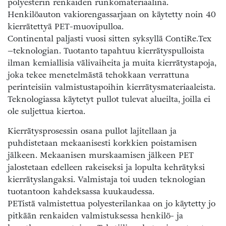
polyesterin renkaiden runkomateriaalina.
Henkilöauton vakiorengassarjaan on käytetty noin 40
kierrätettyä PET-muovipulloa.
Continental paljasti vuosi sitten syksyllä ContiRe.Tex
–teknologian. Tuotanto tapahtuu kierrätyspulloista
ilman kemiallisia välivaiheita ja muita kierrätystapoja,
joka tekee menetelmästä tehokkaan verrattuna
perinteisiin valmistustapoihin kierrätysmateriaaleista.
Teknologiassa käytetyt pullot tulevat alueilta, joilla ei
ole suljettua kiertoa.
Kierrätysprosessin osana pullot lajitellaan ja
puhdistetaan mekaanisesti korkkien poistamisen
jälkeen. Mekaanisen murskaamisen jälkeen PET
jalostetaan edelleen rakeiseksi ja lopulta kehrätyksi
kierrätyslangaksi. Valmistaja toi uuden teknologian
tuotantoon kahdeksassa kuukaudessa.
PETistä valmistettua polyesterilankaa on jo käytetty jo
pitkään renkaiden valmistuksessa henkilö- ja