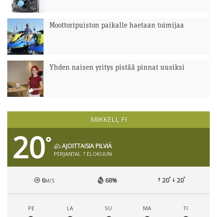
Moottoripuiston paikalle haetaan toimijaa
Yhden naisen yritys pistää pinnat uusiksi
MIKKELI, FI
20
°
AJOITTAISIA PILVIÄ
PERJANTAI, 7 ELOKUUN
°
°
6
68%
20
20
M/S
PE
LA
SU
MA
TI