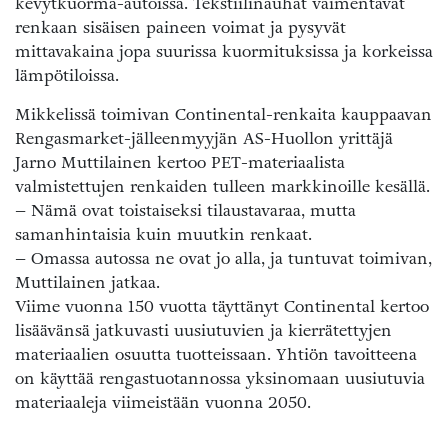
kevytkuorma-autoissa. Tekstiilinauhat vaimentavat
renkaan sisäisen paineen voimat ja pysyvät
mittavakaina jopa suurissa kuormituksissa ja korkeissa
lämpötiloissa.
Mikkelissä toimivan Continental-renkaita kauppaavan
Rengasmarket-jälleenmyyjän AS-Huollon yrittäjä
Jarno Muttilainen kertoo PET-materiaalista
valmistettujen renkaiden tulleen markkinoille kesällä.
– Nämä ovat toistaiseksi tilaustavaraa, mutta
samanhintaisia kuin muutkin renkaat.
– Omassa autossa ne ovat jo alla, ja tuntuvat toimivan,
Muttilainen jatkaa.
Viime vuonna 150 vuotta täyttänyt Continental kertoo
lisäävänsä jatkuvasti uusiutuvien ja kierrätettyjen
materiaalien osuutta tuotteissaan. Yhtiön tavoitteena
on käyttää rengastuotannossa yksinomaan uusiutuvia
materiaaleja viimeistään vuonna 2050.