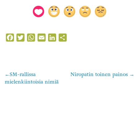
Facebook
Twitter
WhatsApp
Email
LinkedIn
Share
SM-rallissa
Niropatin toinen painos
Artikkelien
mielenkiintoisia nimiä
selaus