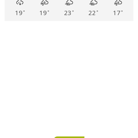
19
19
23
22
17
°
°
°
°
°