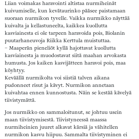
Liian voimakas haravointi altistaa nurmiheinät
kuivumiselle, kun kevätaurinko pääsee paistamaan
suoraan nurmikon tyvelle. Vaikka nurmikko näyttää
kuivalta ja kellastuneelta, kaikkea kuollutta
kasviainesta ei ole tarpeen haravoida pois, Biolanin
puutarhaneuvoja Riikka Kerttula muistuttaa.
− Maaperän pieneliöt kyllä hajottavat kuollutta
kasviainesta ja muodostavat siitä maahan arvokasta
humusta. Jos kaiken kasvijätteen haravoi pois, maa
köyhtyy.
Keväällä nurmikolta voi siistiä talven aikana
pudonneet risut ja kävyt. Nurmikon annetaan
kuivahtaa ennen kunnostusta. Näin se kestää kävelyä
tiivistymättä.
Jos nurmikko on sammaloitunut, se johtuu usein
maan tiivistymisestä. Tiivistyneessä maassa
nurmiheinien juuret alkavat kärsiä ja vähitellen
nurmikon kasvu hiipuu. Sammalta tiivistyminen ei