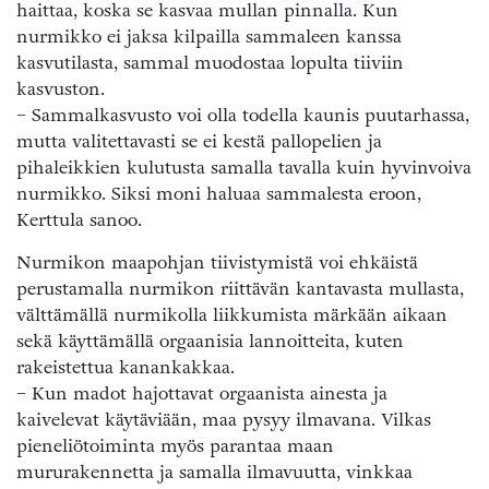
haittaa, koska se kasvaa mullan pinnalla. Kun
nurmikko ei jaksa kilpailla sammaleen kanssa
kasvutilasta, sammal muodostaa lopulta tiiviin
kasvuston.
− Sammalkasvusto voi olla todella kaunis puutarhassa,
mutta valitettavasti se ei kestä pallopelien ja
pihaleikkien kulutusta samalla tavalla kuin hyvinvoiva
nurmikko. Siksi moni haluaa sammalesta eroon,
Kerttula sanoo.
Nurmikon maapohjan tiivistymistä voi ehkäistä
perustamalla nurmikon riittävän kantavasta mullasta,
välttämällä nurmikolla liikkumista märkään aikaan
sekä käyttämällä orgaanisia lannoitteita, kuten
rakeistettua kanankakkaa.
− Kun madot hajottavat orgaanista ainesta ja
kaivelevat käytäviään, maa pysyy ilmavana. Vilkas
pieneliötoiminta myös parantaa maan
mururakennetta ja samalla ilmavuutta, vinkkaa