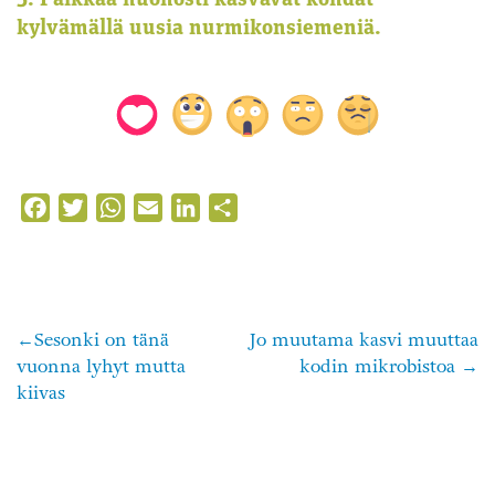
5. Paikkaa huonosti kasvavat kohdat
kylvämällä uusia nurmikonsiemeniä.
Facebook
Twitter
WhatsApp
Email
LinkedIn
Share
Sesonki on tänä
Jo muutama kasvi muuttaa
Artikkelien
vuonna lyhyt mutta
kodin mikrobistoa
selaus
kiivas