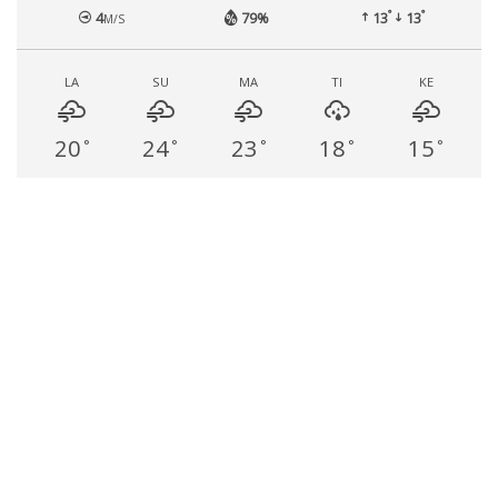
°
°
4
79%
13
13
M/S
LA
SU
MA
TI
KE
20
24
23
18
15
°
°
°
°
°