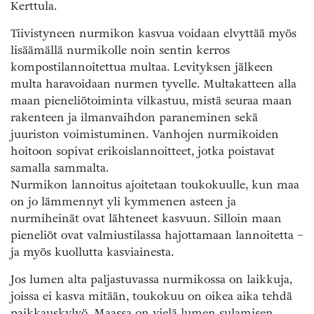
Kerttula.
Tiivistyneen nurmikon kasvua voidaan elvyttää myös
lisäämällä nurmikolle noin sentin kerros
kompostilannoitettua multaa. Levityksen jälkeen
multa haravoidaan nurmen tyvelle. Multakatteen alla
maan pieneliötoiminta vilkastuu, mistä seuraa maan
rakenteen ja ilmanvaihdon paraneminen sekä
juuriston voimistuminen. Vanhojen nurmikoiden
hoitoon sopivat erikoislannoitteet, jotka poistavat
samalla sammalta.
Nurmikon lannoitus ajoitetaan toukokuulle, kun maa
on jo lämmennyt yli kymmenen asteen ja
nurmiheinät ovat lähteneet kasvuun. Silloin maan
pieneliöt ovat valmiustilassa hajottamaan lannoitetta −
ja myös kuollutta kasviainesta.
Jos lumen alta paljastuvassa nurmikossa on laikkuja,
joissa ei kasva mitään, toukokuu on oikea aika tehdä
paikkauskylvö. Maassa on vielä lumen sulamisen