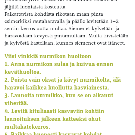
jäljiltä luontaista kosteutta.
Paikattavista kohdista rikotaan maan pinta
esimerkiksi rautaharavalla ja päälle levitetään 1–2
sentin kerros uutta multaa. Siemenet kylvetään ja
haravoidaan kevyesti pintamultaan. Multa tiivistetään
ja kylvöstä kastellaan, kunnes siemenet ovat itäneet.
Viisi vinkkiä nurmikon huoltoon
1. Anna nurmikon sulaa ja kuivua ennen
keväthuoltoa.
2. Poista vain oksat ja kävyt nurmikolta, älä
haravoi kaikkea kuollutta kasviainesta.
3. Lannoita nurmikko, kun se on alkanut
vihertää.
4. Levitä kituliaasti kasvaviin kohtiin
lannoituksen jälkeen katteeksi ohut
multakatekerros.