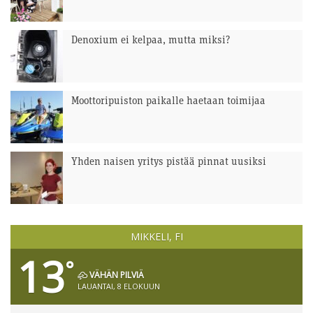
Denoxium ei kelpaa, mutta miksi?
Moottoripuiston paikalle haetaan toimijaa
Yhden naisen yritys pistää pinnat uusiksi
MIKKELI, FI
13
°
VÄHÄN PILVIÄ
LAUANTAI, 8 ELOKUUN