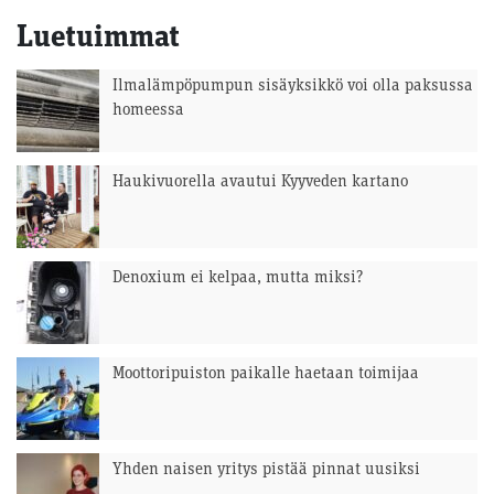
Luetuimmat
Ilmalämpöpumpun sisäyksikkö voi olla paksussa
homeessa
Haukivuorella avautui Kyyveden kartano
Denoxium ei kelpaa, mutta miksi?
Moottoripuiston paikalle haetaan toimijaa
Yhden naisen yritys pistää pinnat uusiksi