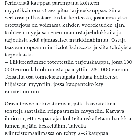
Perinteistä kauppaa parempana kohteen
myyntikeinona Orava pitää tarjouskauppaa. Siinä
verkossa julkaistaan tiedot kohteesta, josta aina yksi
ostotarjous on voimassa kahden vuorokauden ajan.
Kohteen myyjä saa enemmän ostajaehdokkaita ja
tarjouksia sekä ajantasaiset markkinahinnat. Ostaja
taas saa nopeammin tiedot kohteesta ja siitä tehdyistä
tarjouksista.
– Liikkeessämme toteutettiin tarjouskauppa, jossa 130
000 euron lähtöhinnasta päädyttiin 230 000 euroon.
Toisaalta osa toimeksiantajista haluaa kohteensa
hiljaiseen myyntiin, jossa kaupanteko käy
rajoitetummin.
Orava toivoo aktiivistumista, jotta kaavoitettuja
tontteja saataisiin reippaammin myyntiin. Kasvava
ilmiö on, että vapaa-ajankohteita uskalletaan hankkia
lumen ja jään keskeltäkin. Talvella
Kiinteistömaailmassa on tehty 2–5 kauppaa