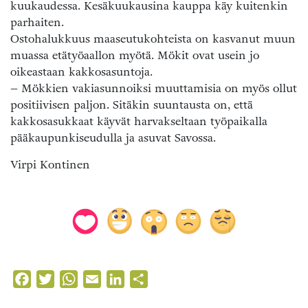
kuukaudessa. Kesäkuukausina kauppa käy kuitenkin
parhaiten.
Ostohalukkuus maaseutukohteista on kasvanut muun
muassa etätyöaallon myötä. Mökit ovat usein jo
oikeastaan kakkosasuntoja.
– Mökkien vakiasunnoiksi muuttamisia on myös ollut
positiivisen paljon. Sitäkin suuntausta on, että
kakkosasukkaat käyvät harvakseltaan työpaikalla
pääkaupunkiseudulla ja asuvat Savossa.
Virpi Kontinen
Facebook
Twitter
WhatsApp
Email
LinkedIn
Share