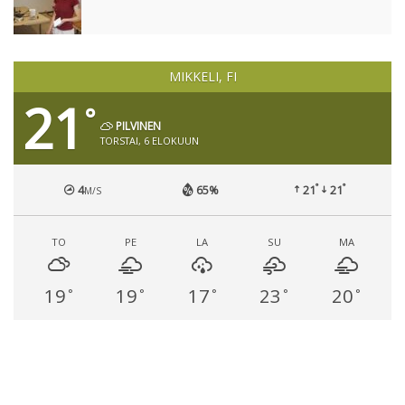
MIKKELI, FI
21
°
PILVINEN
TORSTAI, 6 ELOKUUN
°
°
4
65%
21
21
M/S
TO
PE
LA
SU
MA
19
19
17
23
20
°
°
°
°
°