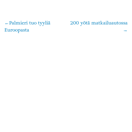
Palmieri tuo tyyliä
200 yötä matkailuautossa
Artikkelien
Euroopasta
selaus