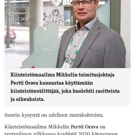
Kiinteistömaailma Mikkelin toimitusjohtaja
Pertti Orava kannustaa käyttämään
kiinteistönvälittäjää, joka huolehtii rasitteista
ja oikeuksista.
Suurin kysyntä on edelleen rantakohteista.
Kiinteistömaailma Mikkelin
Pertti Orava
on
tyytyväinen vilkkaana keväästä 2020 käyneeseen