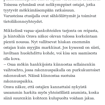
Toisessa ryhmässä ovat nelikymppiset ostajat, jotka
tyytyvät mökkimäisempään ratkaisuun.
Varusteissa etusijalla ovat sähköliittymät ja toimivat
tietoliikenneyhteydet.
Mikkelissä vapaa-ajankohteiden tarjonta on reipasta,
ja hintoihin Orava näkee olevan tulossa korkeintaan
pientä nousua. Nyt vallitsevat hiukan enemmän
ostajan kuin myyjän markkinat. Jos kyseessä on siisti,
luviltaan huolehdittu kohde, voi kisa sen saamisesta
olla kova.
– Osaa mökin hankkijoista kiinnostaa sellainenkin
vaihtoehto, jossa rakennuspaikalla on purkukuntoiset
rakennukset. Näissä kiinnostaa suotuisa
rakennuspaikka.
Orava näkee, että ostajien kannattaisi nykyistä
useammin harkita myös yhteisöllistä asumista, koska
siinä suurenkin kohteen kulupuolta voidaan jakaa.