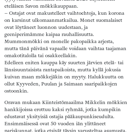
eteläisen Savon mökkikauppaan.
– Ostajat ovat makustelleet vaihtoehtoja, kun korona
on karsinut ulkomaanmatkailua. Monet suomalaiset
ovat löytäneet luonnon uudestaan, ja
geeniperimämme kaipaa rauhallisuutta.
Mummonmökki on monelle pakopaikka arjesta,
mutta tänä päivänä vapaalle voidaan vaihtaa taajaman
omakotitalolla tai osakkeellakin.
Edelleen eniten kauppa käy suurten järvien etelä- tai
länsisuuntaisista rantapaikoista, mutta kyllä jokusia
kuivan maan mökkejäkin on myyty. Halukkuutta on
ollut Kyyveden, Puulan ja Saimaan saaripaikkojen
ostoonkin.
Oravan mukaan Kiinteistömaailma Mikkelin mökkien
hankkijoissa erottuu kaksi ryhmää, jotka kumpikin
edustavat yksityisiä ostajia pääkaupunkiseudulta.
Ensimmäisessä ovat 50 vuoden iän ylittäneet
pariskunnat, jotka etsivät täysin varusteltua asumusta.