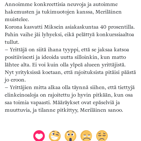
Annoimme konkreettisia neuvoja ja autoimme
hakemusten ja tukimuotojen kanssa, Meriläinen
muistelee.
Korona kasvatti Miksein asiakaskuntaa 40 prosentilla.
Pahin vaihe jäi lyhyeksi, eikä pelättyä konkurssiaaltoa
tullut.
– Yrittäjä on siitä ihana tyyppi, että se jaksaa katsoa
positiivisesti ja ideoida uutta silloinkin, kun matto
lähtee alta. Ei voi kuin olla ylpeä alueen yrittäjistä.
Nyt yrityksissä koetaan, että rajoituksista pitäisi päästä
jo eroon.
– Yrittäjien mitta alkaa olla täynnä siihen, että tiettyjä
elinkeinoaloja on rajoitettu jo hyvin pitkään, kun osa
saa toimia vapaasti. Määräykset ovat epäselviä ja
muuttuvia, ja tilanne pitkittyy, Meriläinen sanoo.