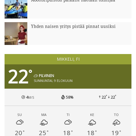
Moottoripuiston paikalle haetaan toimijaa
Yhden naisen yritys pistää pinnat uusiksi
MIKKELI, FI
22
°
PILVINEN
SUNNUNTAI, 9 ELOKUUN
°
°
4
58%
22
22
M/S
SU
MA
TI
KE
TO
20
25
18
18
19
°
°
°
°
°