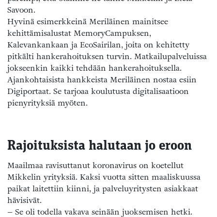
Savoon.
Hyvinä esimerkkeinä Meriläinen mainitsee
kehittämisalustat MemoryCampuksen,
Kalevankankaan ja EcoSairilan, joita on kehitetty
pitkälti hankerahoituksen turvin. Matkailupalveluissa
jokseenkin kaikki tehdään hankerahoituksella.
Ajankohtaisista hankkeista Meriläinen nostaa esiin
Digiportaat. Se tarjoaa koulutusta digitalisaatioon
pienyrityksiä myöten.
Rajoituksista halutaan jo eroon
Maailmaa ravisuttanut koronavirus on koetellut
Mikkelin yrityksiä. Kaksi vuotta sitten maaliskuussa
paikat laitettiin kiinni, ja palveluyritysten asiakkaat
hävisivät.
– Se oli todella vakava seinään juoksemisen hetki.