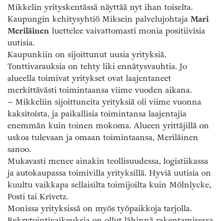
Mikkelin yrityskentässä näyttää nyt ihan toiselta.
Kaupungin kehitysyhtiö Miksein palvelujohtaja
Mari
Meriläinen
luettelee vaivattomasti monia positiivisia
uutisia.
Kaupunkiin on sijoittunut uusia yrityksiä.
Tonttivarauksia on tehty liki ennätysvauhtia. Jo
alueella toimivat yritykset ovat laajentaneet
merkittävästi toimintaansa viime vuoden aikana.
– Mikkeliin sijoittuneita yrityksiä oli viime vuonna
kaksitoista, ja paikallisia toimintansa laajentajia
enemmän kuin toinen mokoma. Alueen yrittäjillä on
uskoa tulevaan ja omaan toimintaansa, Meriläinen
sanoo.
Mukavasti menee ainakin teollisuudessa, logistiikassa
ja autokaupassa toimivilla yrityksillä. Hyviä uutisia on
kuultu vaikkapa sellaisilta toimijoilta kuin Mölnlycke,
Posti tai Krivetz.
Monissa yrityksissä on myös työpaikkoja tarjolla.
Rekrytointivaikeuksia on ollut lähinnä rakentamisessa