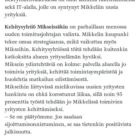
sekä IT-alalla, jolle on syntynyt Mikkeliin uusia
yrityksiä.
Kehitysyhtiö Mikseissäkin
on parhaillaan menossa
uuden toimitusjohtajan valinta. Mikkelin kaupunki
tekee omaa strategiaansa, mikä vaikuttaa myös
Mikseihin. Kehitysyhtiössä töitä tehdään kuitenkin
katkoksitta alueen yrityselämän hyväksi.
Miksein ydintehtäviä on kolme: palvella alueella jo
toimivia yrityksiä, kehittää toimintaympäristöä ja
huolehtia matkailun edistämisestä.
Mikseihin liittyvissä mielikuvissa uusien yritysten
hankinta on ehkä korostunut liikaa, sillä noin 95
prosenttia työstä tehdään jo Mikkelissä toimivien
yritysten kehittämiseksi.
– Se on päätyömme. Jos saadaan
sijoittumisonnistuminen, se saa tietenkin positiivista
julkisuutta.