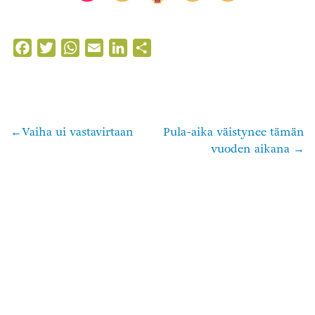
Facebook
Twitter
WhatsApp
Email
LinkedIn
Share
Vaiha ui vastavirtaan
Pula-aika väistynee tämän
Artikkelien
vuoden aikana
selaus