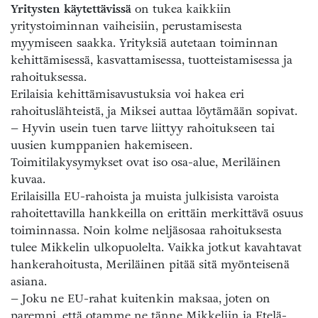
Yritysten käytettävissä
on tukea kaikkiin
yritystoiminnan vaiheisiin, perustamisesta
myymiseen saakka. Yrityksiä autetaan toiminnan
kehittämisessä, kasvattamisessa, tuotteistamisessa ja
rahoituksessa.
Erilaisia kehittämisavustuksia voi hakea eri
rahoituslähteistä, ja Miksei auttaa löytämään sopivat.
– Hyvin usein tuen tarve liittyy rahoitukseen tai
uusien kumppanien hakemiseen.
Toimitilakysymykset ovat iso osa-alue, Meriläinen
kuvaa.
Erilaisilla EU-rahoista ja muista julkisista varoista
rahoitettavilla hankkeilla on erittäin merkittävä osuus
toiminnassa. Noin kolme neljäsosaa rahoituksesta
tulee Mikkelin ulkopuolelta. Vaikka jotkut kavahtavat
hankerahoitusta, Meriläinen pitää sitä myönteisenä
asiana.
– Joku ne EU-rahat kuitenkin maksaa, joten on
parempi, että otamme ne tänne Mikkeliin ja Etelä-