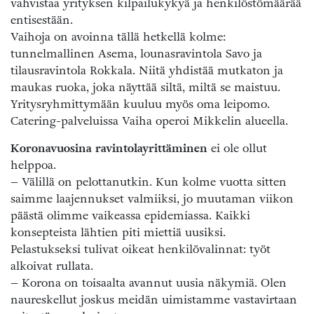
vahvistaa yrityksen kilpailukykyä ja henkilöstömäärää
entisestään.
Vaihoja on avoinna tällä hetkellä kolme:
tunnelmallinen Asema, lounasravintola Savo ja
tilausravintola Rokkala. Niitä yhdistää mutkaton ja
maukas ruoka, joka näyttää siltä, miltä se maistuu.
Yritysryhmittymään kuuluu myös oma leipomo.
Catering-palveluissa Vaiha operoi Mikkelin alueella.
Koronavuosina ravintolayrittäminen
ei ole ollut
helppoa.
– Välillä on pelottanutkin. Kun kolme vuotta sitten
saimme laajennukset valmiiksi, jo muutaman viikon
päästä olimme vaikeassa epidemiassa. Kaikki
konsepteista lähtien piti miettiä uusiksi.
Pelastukseksi tulivat oikeat henkilövalinnat: työt
alkoivat rullata.
– Korona on toisaalta avannut uusia näkymiä. Olen
naureskellut joskus meidän uimistamme vastavirtaan