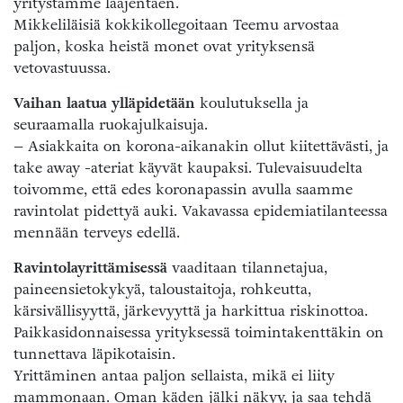
yritystämme laajentaen.
Mikkeliläisiä kokkikollegoitaan Teemu arvostaa
paljon, koska heistä monet ovat yrityksensä
vetovastuussa.
Vaihan laatua ylläpidetään
koulutuksella ja
seuraamalla ruokajulkaisuja.
– Asiakkaita on korona-aikanakin ollut kiitettävästi, ja
take away -ateriat käyvät kaupaksi. Tulevaisuudelta
toivomme, että edes koronapassin avulla saamme
ravintolat pidettyä auki. Vakavassa epidemiatilanteessa
mennään terveys edellä.
Ravintolayrittämisessä
vaaditaan tilannetajua,
paineensietokykyä, taloustaitoja, rohkeutta,
kärsivällisyyttä, järkevyyttä ja harkittua riskinottoa.
Paikkasidonnaisessa yrityksessä toimintakenttäkin on
tunnettava läpikotaisin.
Yrittäminen antaa paljon sellaista, mikä ei liity
mammonaan. Oman käden jälki näkyy, ja saa tehdä