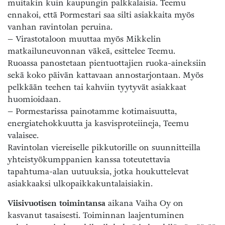
muitakin kuin kaupungin palkkalaisia. Teemu
ennakoi, että Pormestari saa silti asiakkaita myös
vanhan ravintolan peruina.
– Virastotaloon muuttaa myös Mikkelin
matkailuneuvonnan väkeä, esittelee Teemu.
Ruoassa panostetaan pientuottajien ruoka-aineksiin
sekä koko päivän kattavaan annostarjontaan. Myös
pelkkään teehen tai kahviin tyytyvät asiakkaat
huomioidaan.
– Pormestarissa painotamme kotimaisuutta,
energiatehokkuutta ja kasvisproteiineja, Teemu
valaisee.
Ravintolan viereiselle pikkutorille on suunnitteilla
yhteistyökumppanien kanssa toteutettavia
tapahtuma-alan uutuuksia, jotka houkuttelevat
asiakkaaksi ulkopaikkakuntalaisiakin.
Viisivuotisen toimintansa
aikana Vaiha Oy on
kasvanut tasaisesti. Toiminnan laajentuminen