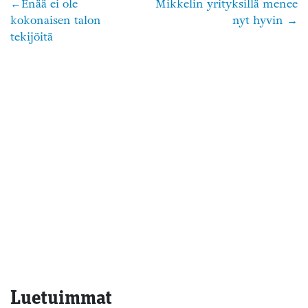
Enää ei ole
Mikkelin yrityksillä menee
Artikkelien
kokonaisen talon
nyt hyvin
selaus
tekijöitä
Luetuimmat