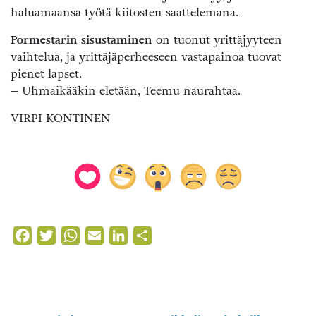
haluamaansa työtä kiitosten saattelemana.
Pormestarin sisustaminen
on tuonut yrittäjyyteen
vaihtelua, ja yrittäjäperheeseen vastapainoa tuovat
pienet lapset.
– Uhmaikääkin eletään, Teemu naurahtaa.
VIRPI KONTINEN
Facebook
Twitter
WhatsApp
Email
LinkedIn
Share