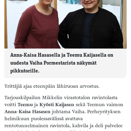
Anna-Kaisa Hasasella ja Teemu Kaijasella on
uudesta Vaiha Pormestarista näkymät
pikkutorille.
Yrittäjiä ajaa eteenpäin lähiruoan arvostus.
Tarjouskilpailun Mikkelin virastotalon ravintolasta
voitti
Teemu
ja
Kyösti Kaijasen
sekä Teemun vaimon
Anna-Kaisa Hasasen
johtama Vaiha. Perheyrityksen
helmikuun puolessavälissä avattava
rentotunnelmainen ravintola, kahvila ja deli palvelee