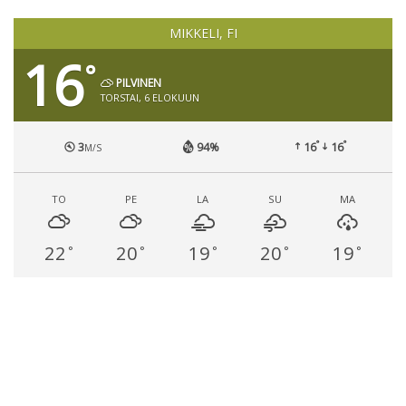
MIKKELI, FI
16
°
PILVINEN
TORSTAI, 6 ELOKUUN
°
°
3
94%
16
16
M/S
TO
PE
LA
SU
MA
22
20
19
20
19
°
°
°
°
°