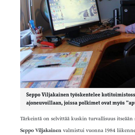
Seppo Viljakainen työskentelee kotitoimistos
ajoneuvoillaan, joissa polkimet ovat myös ”a
Tärkeintä on selvittää kuskin turvallisuus itseää
Seppo Viljakainen
valmistui vuonna 1984 liikenneop