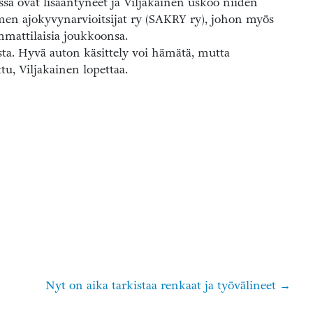
sa ovat lisääntyneet ja Viljakainen uskoo niiden
en ajokyvynarvioitsijat ry (SAKRY ry), johon myös
mmattilaisia joukkoonsa.
ista. Hyvä auton käsittely voi hämätä, mutta
u, Viljakainen lopettaa.
Nyt on aika tarkistaa renkaat ja työvälineet