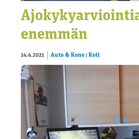
Ajokykyarviointi
enemmän
Auto & Kone
Koti
14.4.2021
|