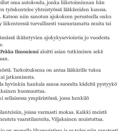
n ollut oma autokoulu, jonka liiketoiminnan hän
nen työskentelee yhteistyössä lääkäreiden kanssa.
le. Katson niin sanotun ajokokeen perusteella onko
 liikenteessä turvallisesti vaarantamatta muita tai
ämässä ikääntyvien ajokykyarviointia jo vuodesta
e.
Pekka Ilmoniemi
aloitti asian tutkimisen sekä
aan.
östä. Tarkoituksena on antaa lääkärille tukea
ai jatkamisesta.
lla hyvinkin hankala sanoa suoralta kädeltä pystyykö
ljakainen huomauttaa.
 sellaisessa ympäristössä, jossa henkilö
tilanteisiin, joissa varmasti mokaa. Kaikki meistä
iheuteta vaaratilanteita, Viljakainen muistuttaa.
ajo on monella lihamuistissa ja se tulee niin sanotusti