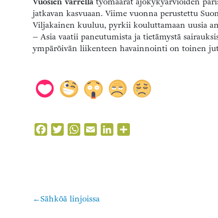
Vuosien varrella
työmäärät ajokykyarvioiden paris
jatkavan kasvuaan. Viime vuonna perustettu Suom
Viljakainen kuuluu, pyrkii kouluttamaan uusia a
– Asia vaatii paneutumista ja tietämystä sairauks
ympäröivän liikenteen havainnointi on toinen jutt
Facebook
Twitter
WhatsApp
Email
LinkedIn
Share
Sähköä linjoissa
Artikkelien