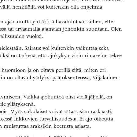
vällä henkilöllä voi kuitenkin olla ongelmia
aan ajaa, mutta yht’äkkiä havahdutaan siihen, ettei
kissa tai arvaamalla ajamaan johonkin suuntaan. Olen
allisuuden vuoksi.
elestään. Sairaus voi kuitenkin vaikuttaa sekä
Siksi on tärkeää, että ajokykyarvioinnin arvion tekee
huomioon ja on oltava perillä siitä, miten eri
rtin on oltava hyödyksi päätöksenteossa, Viljakainen
miseen. Vaikka ajokuntoa olisi vielä jäljellä, on
ule yllätyksenä.
pois. Myös sukulaiset voivat ottaa asian raskaasti,
essä liikkuvien turvallisuudesta. Ei ajo-oikeutta
en muistuttaa araksikin koetusta asiasta.