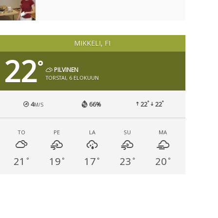
MIKKELI, FI
22
°
PILVINEN
TORSTAI, 6 ELOKUUN
°
°
4
66%
22
22
M/S
TO
PE
LA
SU
MA
21
19
17
23
20
°
°
°
°
°