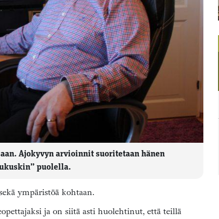
saan. Ajokyvyn arvioinnit suoritetaan hänen
pukuskin” puolella.
n sekä ympäristöä kohtaan.
ettajaksi ja on siitä asti huolehtinut, että teillä