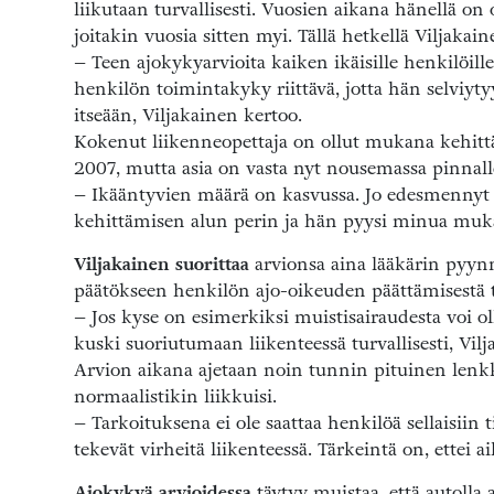
liikutaan turvallisesti. Vuosien aikana hänellä o
joitakin vuosia sitten myi. Tällä hetkellä Viljakai
– Teen ajokykyarvioita kaiken ikäisille henkilöil
henkilön toimintakyky riittävä, jotta hän selviytyy
itseään, Viljakainen kertoo.
Kokenut liikenneopettaja on ollut mukana kehitt
2007, mutta asia on vasta nyt nousemassa pinnall
– Ikääntyvien määrä on kasvussa. Jo edesmennyt
kehittämisen alun perin ja hän pyysi minua muk
Viljakainen suorittaa
arvionsa aina lääkärin pyynn
päätökseen henkilön ajo-oikeuden päättämisestä t
– Jos kyse on esimerkiksi muistisairaudesta voi o
kuski suoriutumaan liikenteessä turvallisesti, Vi
Arvion aikana ajetaan noin tunnin pituinen lenkki
normaalistikin liikkuisi.
– Tarkoituksena ei ole saattaa henkilöä sellaisiin 
tekevät virheitä liikenteessä. Tärkeintä on, ettei a
Ajokykyä arvioidessa
täytyy muistaa, että autolla 