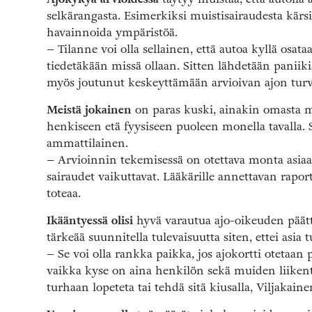
selkärangasta. Esimerkiksi muistisairaudesta kärsi
havainnoida ympäristöä.
– Tilanne voi olla sellainen, että autoa kyllä osat
tiedetäkään missä ollaan. Sitten lähdetään panii
myös joutunut keskeyttämään arvioivan ajon turv
Meistä jokainen
on paras kuski, ainakin omasta mi
henkiseen etä fyysiseen puoleen monella tavalla. 
ammattilainen.
– Arvioinnin tekemisessä on otettava monta asiaa 
sairaudet vaikuttavat. Lääkärille annettavan rapo
toteaa.
Ikääntyessä olisi
hyvä varautua ajo-oikeuden päätty
tärkeää suunnitella tulevaisuutta siten, ettei asia t
– Se voi olla rankka paikka, jos ajokortti otetaan 
vaikka kyse on aina henkilön sekä muiden liikente
turhaan lopeteta tai tehdä sitä kiusalla, Viljakain