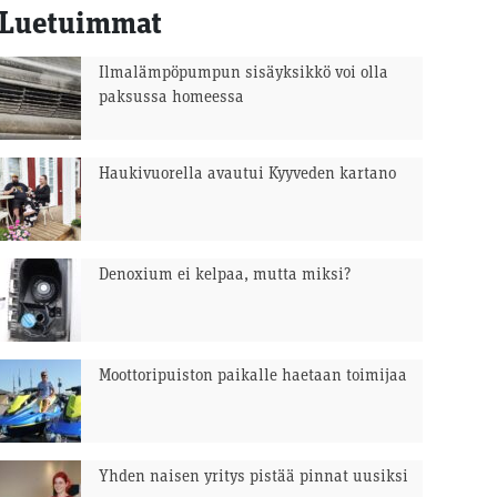
Luetuimmat
Ilmalämpöpumpun sisäyksikkö voi olla
paksussa homeessa
Haukivuorella avautui Kyyveden kartano
Denoxium ei kelpaa, mutta miksi?
Moottoripuiston paikalle haetaan toimijaa
Yhden naisen yritys pistää pinnat uusiksi