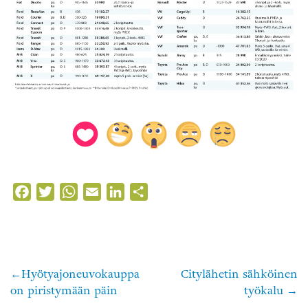
Facebook
Twitter
WhatsApp
Email
LinkedIn
Share
Hyötyajoneuvokauppa
Citylähetin sähköinen
Artikkelien
on piristymään päin
työkalu