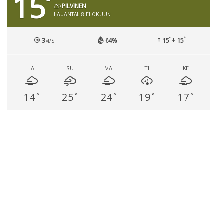
15
°
PILVINEN
LAUANTAI, 8 ELOKUUN
°
°
3
64%
15
15
M/S
LA
SU
MA
TI
KE
14
25
24
19
17
°
°
°
°
°