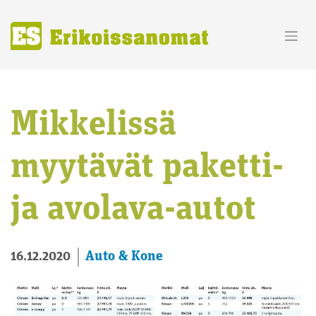
Skip
to
content
Mikkelissä
myytävät paketti-
ja avolava-autot
Auto & Kone
16.12.2020