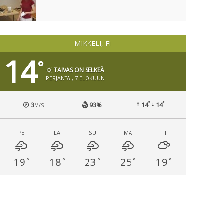
MIKKELI, FI
14
°
TAIVAS ON SELKEÄ
PERJANTAI, 7 ELOKUUN
°
°
3
93%
14
14
M/S
PE
LA
SU
MA
TI
19
18
23
25
19
°
°
°
°
°