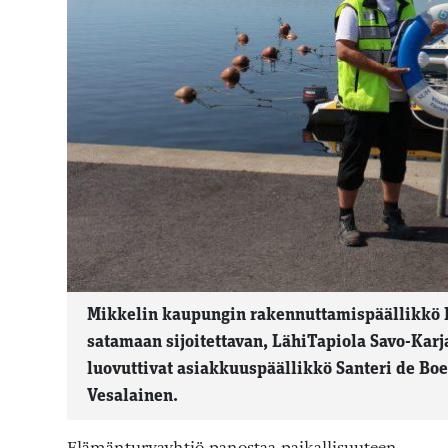
Mikkelin kaupungin rakennuttamispäällikkö
satamaan sijoitettavan, LähiTapiola Savo-Kar
luovuttivat asiakkuuspäällikkö Santeri de Boer
Vesalainen.
Elämänturvayhtiö panostaa paikallisuuteen.