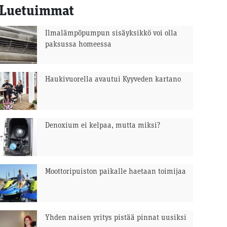
Luetuimmat
Ilmalämpöpumpun sisäyksikkö voi olla
paksussa homeessa
Haukivuorella avautui Kyyveden kartano
Denoxium ei kelpaa, mutta miksi?
Moottoripuiston paikalle haetaan toimijaa
Yhden naisen yritys pistää pinnat uusiksi