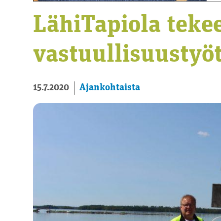
LähiTapiola teke
vastuullisuustyö
Ajankohtaista
15.7.2020