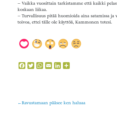
– Vaikka vuosittain tarkistamme että kaikki pelastu
koskaan liikaa.
– Turvallisuus pitää huomioida aina satamissa ja 
toivoa, ettei tälle ole käyttöä, Kammonen totesi.
Facebook
Twitter
WhatsApp
Email
LinkedIn
Share
Ravustamaan pääsee ken haluaa
Artikkelien
selaus