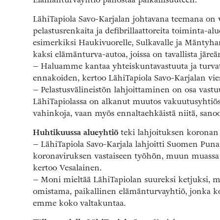
LähiTapiola Savo-Karjalan johtavana teemana on va
pelastusrenkaita ja defibrillaattoreita toiminta-a
esimerkiksi Haukivuorelle, Sulkavalle ja Mäntyhar
kaksi elämänturva-autoa, joissa on tavallista järe
– Haluamme kantaa yhteiskuntavastuuta ja turva
ennakoiden, kertoo LähiTapiola Savo-Karjalan vie
– Pelastusvälineistön lahjoittaminen on osa vastuu
LähiTapiolassa on alkanut muutos vakuutusyhtiöst
vahinkoja, vaan myös ennaltaehkäistä niitä, sano
Huhtikuussa alueyhtiö
teki lahjoituksen koronan 
– LähiTapiola Savo-Karjala lahjoitti Suomen Puna
koronaviruksen vastaiseen työhön, muun muassa 
kertoo Vesalainen.
– Moni mieltää LähiTapiolan suureksi ketjuksi, m
omistama, paikallinen elämänturvayhtiö, jonka k
emme koko valtakuntaa.