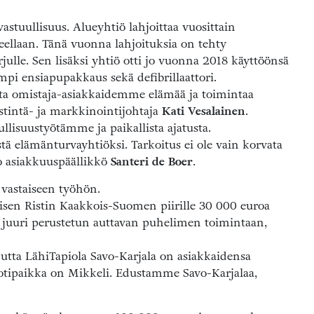
stuullisuus. Alueyhtiö lahjoittaa vuosittain
lueellaan. Tänä vuonna lahjoituksia on tehty
julle. Sen lisäksi yhtiö otti jo vuonna 2018 käyttöönsä
ämpi ensiapupakkaus sekä defibrillaattori.
ta omistaja-asiakkaidemme elämää ja toimintaa
stintä- ja markkinointijohtaja
Kati Vesalainen
.
llisuustyötämme ja paikallista ajatusta.
ä elämänturvayhtiöksi. Tarkoitus ei ole vain korvata
o asiakkuuspäällikkö
Santeri de Boer
.
vastaiseen työhön.
isen Ristin Kaakkois-Suomen piirille 30 000 euroa
juuri perustetun auttavan puhelimen toimintaan,
utta LähiTapiola Savo-Karjala on asiakkaidensa
otipaikka on Mikkeli. Edustamme Savo-Karjalaa,