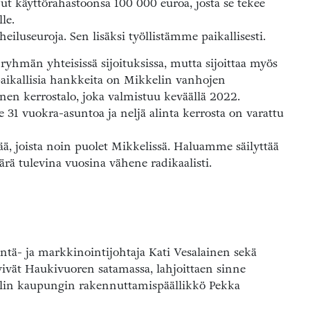
t käyttörahastoonsa 100 000 euroa, josta se tekee
lle.
eiluseuroja. Sen lisäksi työllistämme paikallisesti.
hmän yhteisissä sijoituksissa, mutta sijoittaa myös
aikallisia hankkeita on Mikkelin vanhojen
inen kerrostalo, joka valmistuu keväällä 2022.
31 vuokra-asuntoa ja neljä alinta kerrosta on varattu
jää, joista noin puolet Mikkelissä. Haluamme säilyttää
ärä tulevina vuosina vähene radikaalisti.
ntä- ja markkinointijohtaja Kati Vesalainen sekä
vivät Haukivuoren satamassa, lahjoittaen sinne
elin kaupungin rakennuttamispäällikkö Pekka