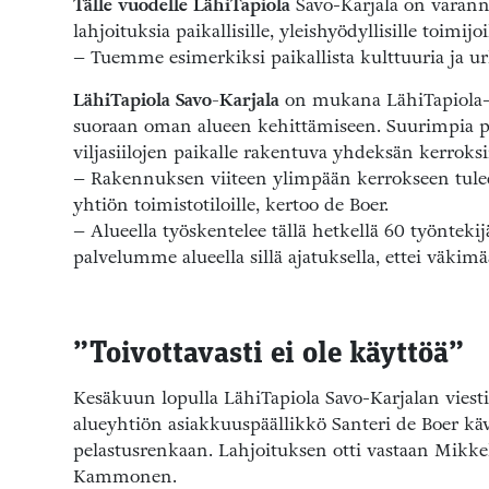
Tälle vuodelle LähiTapiola
Savo-Karjala on varannu
lahjoituksia paikallisille, yleishyödyllisille toimijoi
– Tuemme esimerkiksi paikallista kulttuuria ja urh
LähiTapiola Savo-Karjala
on mukana LähiTapiola-ry
suoraan oman alueen kehittämiseen. Suurimpia p
viljasiilojen paikalle rakentuva yhdeksän kerroks
– Rakennuksen viiteen ylimpään kerrokseen tulee 
yhtiön toimistotiloille, kertoo de Boer.
– Alueella työskentelee tällä hetkellä 60 työnteki
palvelumme alueella sillä ajatuksella, ettei väkimä
”Toivottavasti ei ole käyttöä”
Kesäkuun lopulla LähiTapiola Savo-Karjalan viesti
alueyhtiön asiakkuuspäällikkö Santeri de Boer kä
pelastusrenkaan. Lahjoituksen otti vastaan Mikk
Kammonen.