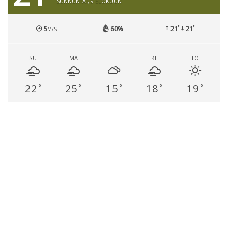
SUNNUNTAI, 9 ELOKUUN
°
°
5
60%
21
21
M/S
SU
MA
TI
KE
TO
22
25
15
18
19
°
°
°
°
°