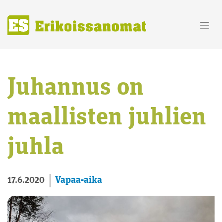
Skip
to
content
Juhannus on
maallisten juhlien
juhla
Vapaa-aika
17.6.2020