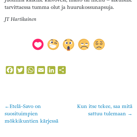
tarvittaessa tumma olut ja huurukossunapsuja.
JT Hartikainen
Facebook
Twitter
WhatsApp
Email
LinkedIn
Share
Etelä-Savo on
Kun itse tekee, saa mitä
Artikkelien
suosituimpien
sattuu tulemaan
selaus
mökkikuntien kärjessä