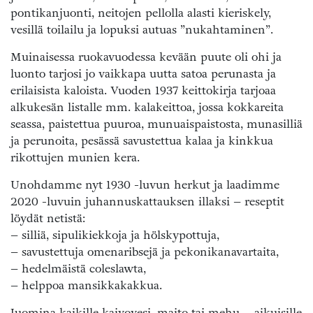
pontikanjuonti, neitojen pellolla alasti kieriskely,
vesillä toilailu ja lopuksi autuas ”nukahtaminen”.
Muinaisessa ruokavuodessa kevään puute oli ohi ja
luonto tarjosi jo vaikkapa uutta satoa perunasta ja
erilaisista kaloista. Vuoden 1937 keittokirja tarjoaa
alkukesän listalle mm. kalakeittoa, jossa kokkareita
seassa, paistettua puuroa, munuaispaistosta, munasilliä
ja perunoita, pesässä savustettua kalaa ja kinkkua
rikottujen munien kera.
Unohdamme nyt 1930 -luvun herkut ja laadimme
2020 -luvuin juhannuskattauksen illaksi – reseptit
löydät netistä:
– silliä, sipulikiekkoja ja hölskypottuja,
– savustettuja omenaribsejä ja pekonikanavartaita,
– hedelmäistä coleslawta,
– helppoa mansikkakakkua.
Juomina kaikille kaivovesi, maito tai mehu – aikuisille