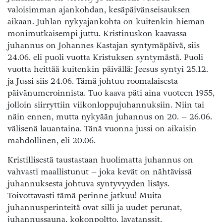
valoisimman ajankohdan, kesäpäivänseisauksen
aikaan. Juhlan nykyajankohta on kuitenkin hieman
monimutkaisempi juttu. Kristinuskon kaavassa
juhannus on Johannes Kastajan syntymäpäivä, siis
24.06. eli puoli vuotta Kristuksen syntymästä. Puoli
vuotta heittää kuitenkin päivällä: Jeesus syntyi 25.12.
ja Jussi siis 24.06. Tämä johtuu roomalaisesta
päivänumeroinnista. Tuo kaava päti aina vuoteen 1955,
jolloin siirryttiin viikonloppujuhannuksiin. Niin tai
näin ennen, mutta nykyään juhannus on 20. – 26.06.
välisenä lauantaina. Tänä vuonna jussi on aikaisin
mahdollinen, eli 20.06.
Kristillisestä taustastaan huolimatta juhannus on
vahvasti maallistunut – joka kevät on nähtävissä
juhannuksesta johtuva syntyvyyden lisäys.
Toivottavasti tämä perinne jatkuu! Muita
juhannusperinteitä ovat silli ja uudet perunat,
juhannussauna, kokonpoltto, lavatanssit,