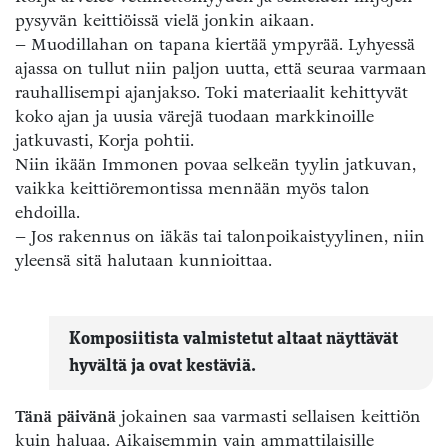
pysyvän keittiöissä vielä jonkin aikaan.
– Muodillahan on tapana kiertää ympyrää. Lyhyessä
ajassa on tullut niin paljon uutta, että seuraa varmaan
rauhallisempi ajanjakso. Toki materiaalit kehittyvät
koko ajan ja uusia värejä tuodaan markkinoille
jatkuvasti, Korja pohtii.
Niin ikään Immonen povaa selkeän tyylin jatkuvan,
vaikka keittiöremontissa mennään myös talon
ehdoilla.
– Jos rakennus on iäkäs tai talonpoikaistyylinen, niin
yleensä sitä halutaan kunnioittaa.
Komposiitista valmistetut altaat näyttävät
hyvältä ja ovat kestäviä.
Tänä päivänä
jokainen saa varmasti sellaisen keittiön
kuin haluaa. Aikaisemmin vain ammattilaisille