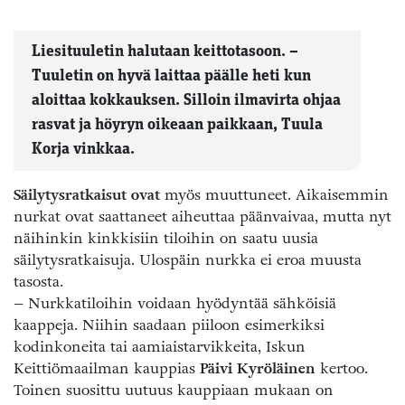
Liesituuletin halutaan keittotasoon. –
Tuuletin on hyvä laittaa päälle heti kun
aloittaa kokkauksen. Silloin ilmavirta ohjaa
rasvat ja höyryn oikeaan paikkaan, Tuula
Korja vinkkaa.
Säilytysratkaisut ovat
myös muuttuneet. Aikaisemmin
nurkat ovat saattaneet aiheuttaa päänvaivaa, mutta nyt
näihinkin kinkkisiin tiloihin on saatu uusia
säilytysratkaisuja. Ulospäin nurkka ei eroa muusta
tasosta.
– Nurkkatiloihin voidaan hyödyntää sähköisiä
kaappeja. Niihin saadaan piiloon esimerkiksi
kodinkoneita tai aamiaistarvikkeita, Iskun
Keittiömaailman kauppias
Päivi Kyröläinen
kertoo.
Toinen suosittu uutuus kauppiaan mukaan on