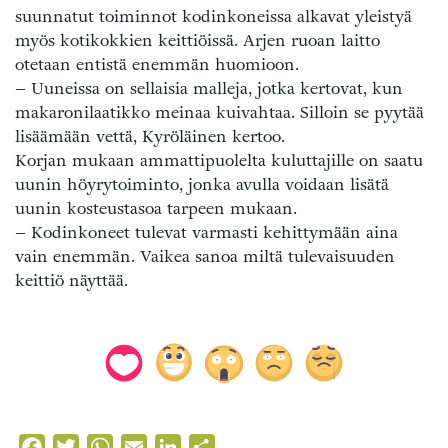
suunnatut toiminnot kodinkoneissa alkavat yleistyä
myös kotikokkien keittiöissä. Arjen ruoan laitto
otetaan entistä enemmän huomioon.
– Uuneissa on sellaisia malleja, jotka kertovat, kun
makaronilaatikko meinaa kuivahtaa. Silloin se pyytää
lisäämään vettä, Kyröläinen kertoo.
Korjan mukaan ammattipuolelta kuluttajille on saatu
uunin höyrytoiminto, jonka avulla voidaan lisätä
uunin kosteustasoa tarpeen mukaan.
– Kodinkoneet tulevat varmasti kehittymään aina
vain enemmän. Vaikea sanoa miltä tulevaisuuden
keittiö näyttää.
Facebook
Twitter
WhatsApp
Email
LinkedIn
Share