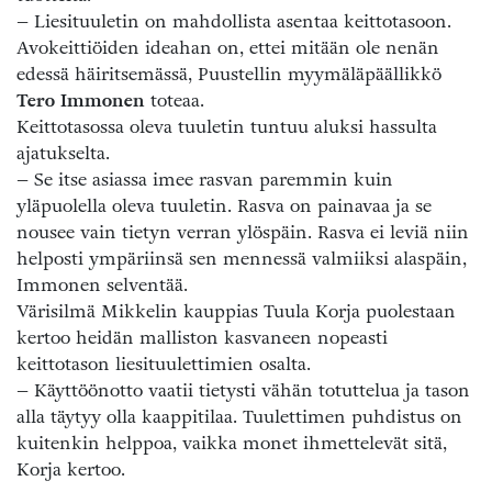
– Liesituuletin on mahdollista asentaa keittotasoon.
Avokeittiöiden ideahan on, ettei mitään ole nenän
edessä häiritsemässä, Puustellin myymäläpäällikkö
Tero Immonen
toteaa.
Keittotasossa oleva tuuletin tuntuu aluksi hassulta
ajatukselta.
– Se itse asiassa imee rasvan paremmin kuin
yläpuolella oleva tuuletin. Rasva on painavaa ja se
nousee vain tietyn verran ylöspäin. Rasva ei leviä niin
helposti ympäriinsä sen mennessä valmiiksi alaspäin,
Immonen selventää.
Värisilmä Mikkelin kauppias Tuula Korja puolestaan
kertoo heidän malliston kasvaneen nopeasti
keittotason liesituulettimien osalta.
– Käyttöönotto vaatii tietysti vähän totuttelua ja tason
alla täytyy olla kaappitilaa. Tuulettimen puhdistus on
kuitenkin helppoa, vaikka monet ihmettelevät sitä,
Korja kertoo.