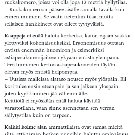
ruokakomero, joissa voi olla jopa 12 metriä hyllytilaa.
– Ruokakomeroon pääsee sisälle samalla tavalla kuin
ennen muinoin. Se vaatii tietenkin tilaa, mutta
sellaisen hankkineet ovat olleet tyytyväisiä.
Kaappeja ei enää
haluta korkeiksi, katon rajaan saakka
ylettyviksi kokonaisuuksiksi. Ergonomisuus otetaan
entistä enemmän huomioon ja esimerkiksi
astiapesukone sijaitsee nykyään entistä ylempänä.
Tero Immonen kertoo astiapesukoneiden täytön
olevan myös entistä helpompaa.
– Uusissa malleissa alataso nousee myös ylöspäin. Eli
kori tulee ensin eteenpäin ja sen jälkeen ylöspäin,
joten kyykkiminen jää vähemmälle.
Keittiötä ei myöskään enää haluta käyttää
varastotilana, vaan sinne asennetaan sen verran
säilytystilaa kuin on tarpeen.
Kaikki kolme alan
ammattilaista ovat samaa mieltä
siitä, että tämän hetken uuneihin haluttu ominaisuus