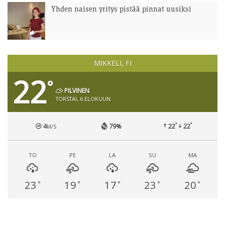
Yhden naisen yritys pistää pinnat uusiksi
MIKKELI, FI
22
°
PILVINEN
TORSTAI, 6 ELOKUUN
°
°
4
79%
22
22
M/S
TO
PE
LA
SU
MA
23
19
17
23
20
°
°
°
°
°