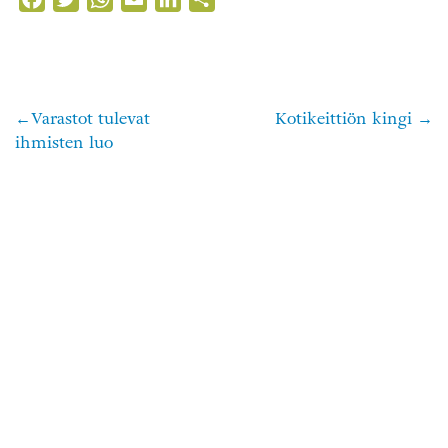
Varastot tulevat
Kotikeittiön kingi
Artikkelien
ihmisten luo
selaus