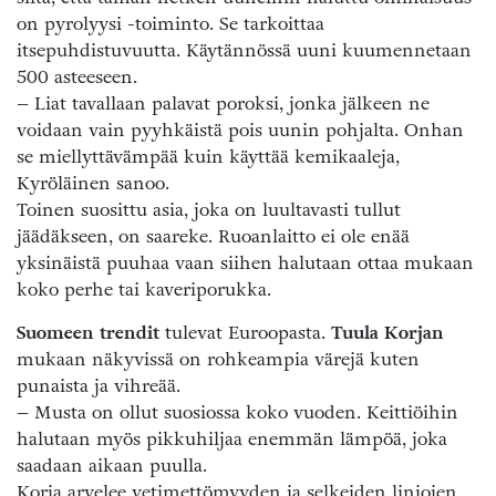
on pyrolyysi -toiminto. Se tarkoittaa
itsepuhdistuvuutta. Käytännössä uuni kuumennetaan
500 asteeseen.
– Liat tavallaan palavat poroksi, jonka jälkeen ne
voidaan vain pyyhkäistä pois uunin pohjalta. Onhan
se miellyttävämpää kuin käyttää kemikaaleja,
Kyröläinen sanoo.
Toinen suosittu asia, joka on luultavasti tullut
jäädäkseen, on saareke. Ruoanlaitto ei ole enää
yksinäistä puuhaa vaan siihen halutaan ottaa mukaan
koko perhe tai kaveriporukka.
Suomeen trendit
tulevat Euroopasta.
Tuula Korjan
mukaan näkyvissä on rohkeampia värejä kuten
punaista ja vihreää.
– Musta on ollut suosiossa koko vuoden. Keittiöihin
halutaan myös pikkuhiljaa enemmän lämpöä, joka
saadaan aikaan puulla.
Korja arvelee vetimettömyyden ja selkeiden linjojen