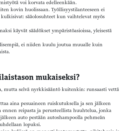
hmistyötä voi korvata edelleenkään.
siten kovin huolissaan. Työllisyystilanteeseen ei
a kulkisivat: sääolosuhteet kun vaihtelevat myös
aksi käyvät säädökset ympäristöasioissa, yleisestä
llisempiä, ei niiden kuulu joutua muualle kuin
ista.
laistason mukaiseksi?
, mutta selvä nyrkkisääntö kuitenkin: runsaasti vettä
taa aina pesuaineen ruiskutuksella ja sen jälkeen
 ennen reipasta ja perusteellista huuhtelua, jonka
n jälkeen auto pestään autoshampoolla pehmeän
uuhdellaan lopuksi.