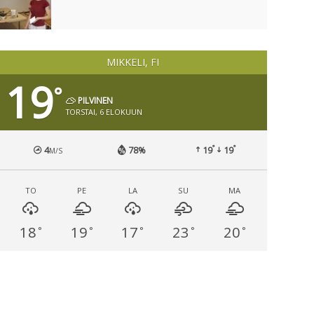
MIKKELI, FI
19
°
PILVINEN
TORSTAI, 6 ELOKUUN
°
°
4
78%
19
19
M/S
TO
PE
LA
SU
MA
18
19
17
23
20
°
°
°
°
°