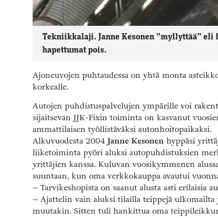
Tekniikkalaji. Janne Kesonen ”myllyttää” eli
hapettumat pois.
Ajoneuvojen puhtaudessa on yhtä monta asteikkoa
korkealle.
Autojen puhdistuspalvelujen ympärille voi rakent
sijaitsevan JJK-Fixin toiminta on kasvanut vuos
ammattilaisen työllistäväksi autonhoitopaikaksi.
Alkuvuodesta 2004
Janne Kesonen
hyppäsi yrittä
liiketoiminta pyöri aluksi autopuhdistuksien merk
yrittäjien kanssa. Kuluvan vuosikymmenen alussa
suuntaan, kun oma verkkokauppa avautui vuonn
– Tarvikeshopista on saanut alusta asti erilaisia 
– Ajattelin vain aluksi tilailla teippejä ulkomailta
muutakin. Sitten tuli hankittua oma teippileikkuri