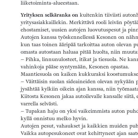
liiketoiminta-alueestaan.
Yrityksen selkäranka on
kuitenkin tiiviisti auton
yritysasiakkaillekin. Merkittävä rooli leivän pöyt
ehostamiset, uusien autojen luovutuspesut ja pinn
Autojen kanssa työskennellessä Kesonen on nähnyt
kun taas toinen ääripää tarkoittaa auton olevan puht
omasta autostaan haluaa pitää huolta, niin muutam
– Pihka, linnunulosteet, itikat ja tiesuola. Ne k
vahinkoja pääse syntymään, Kesonen opastaa.
Maantiesuola on kaiken kukkuraksi koostumukselta
– Väittäisin suolan sideaineiden olevan nykyää
jysähtää kylkiin oikein ajan kanssa, niin työmaat
Kiitosta Kesonen jakaa autoilevalle kansalle siitä
varrella selvästi.
– Tupakan haju on yksi vaikeimmista auton puhdist
kyllä onnistuu melko hyvin.
Autojen pesut, vahaukset ja kaikkien muiden puhd
Vaikka autopesukoneet ovat kehittyneet ajan saato