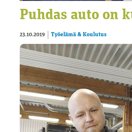
Puhdas auto on k
Työelämä & Koulutus
23.10.2019