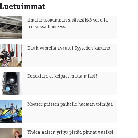
Luetuimmat
Ilmalämpöpumpun sisäyksikkö voi olla
paksussa homeessa
Haukivuorella avautui Kyyveden kartano
Denoxium ei kelpaa, mutta miksi?
Moottoripuiston paikalle haetaan toimijaa
Yhden naisen yritys pistää pinnat uusiksi