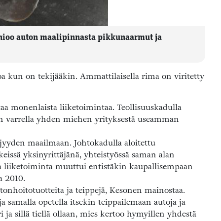
 hioo auton maalipinnasta pikkunaarmut ja
 kun on tekijääkin. Ammattilaisella rima on viritetty
aa monenlaista liiketoimintaa. Teollisuuskadulla
ien varrella yhden miehen yrityksestä useamman
jyyden maailmaan. Johtokadulla aloitettu
eissä yksinyrittäjänä, yhteistyössä saman alan
 liiketoiminta muuttui entistäkin kaupallisempaan
a 2010.
autonhoitotuotteita ja teippejä, Kesonen mainostaa.
 ja samalla opetella itsekin teippailemaan autoja ja
 ja sillä tiellä ollaan, mies kertoo hymyillen yhdestä