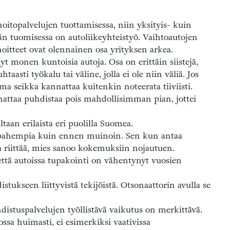
hoitopalvelujen tuottamisessa, niin yksityis- kuin
ään tuomisessa on autoliikeyhteistyö. Vaihtoautojen
oitteet ovat olennainen osa yrityksen arkea.
 monen kuntoisia autoja. Osa on erittäin siistejä,
aasti työkalu tai väline, jolla ei ole niin väliä. Jos
a seikka kannattaa kuitenkin noteerata tiiviisti.
annattaa puhdistaa pois mahdollisimman pian, jottei
an erilaista eri puolilla Suomea.
n pahempia kuin ennen muinoin. Sen kun antaa
a riittää, mies sanoo kokemuksiin nojautuen.
, että autoissa tupakointi on vähentynyt vuosien
ukseen liittyvistä tekijöistä. Otsonaattorin avulla se
istuspalvelujen työllistävä vaikutus on merkittävä.
ssa huimasti, ei esimerkiksi vaativissa