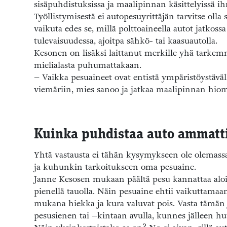
sisäpuhdistuksissa ja maalipinnan käsittelyissä i
Työllistymisestä ei autopesuyrittäjän tarvitse olla 
vaikuta edes se, millä polttoaineella autot jatkoss
tulevaisuudessa, ajoitpa sähkö- tai kaasuautolla.
Kesonen on lisäksi laittanut merkille yhä tarkemm
mielialasta puhumattakaan.
– Vaikka pesuaineet ovat entistä ympäristöystävä
viemäriin, mies sanoo ja jatkaa maalipinnan hiom
Kuinka puhdistaa auto ammatti
Yhtä vastausta ei tähän kysymykseen ole olemassa
ja kuhunkin tarkoitukseen oma pesuaine.
Janne Kesosen mukaan päältä pesu kannattaa aloit
pienellä tauolla. Näin pesuaine ehtii vaikuttamaan
mukana hiekka ja kura valuvat pois. Vasta tämä
pesusienen tai –kintaan avulla, kunnes jälleen h