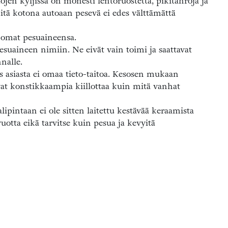
ojen kyljissä on monesti lentoruostetta, pikitahroja ja
mitä kotona autoaan pesevä ei edes välttämättä
 omat pesuaineensa.
esuaineen nimiin. Ne eivät vain toimi ja saattavat
nalle.
s asiasta ei omaa tieto-taitoa. Kesosen mukaan
vat konstikkaampia kiillottaa kuin mitä vanhat
lipintaan ei ole sitten laitettu kestävää keraamista
uotta eikä tarvitse kuin pesua ja kevyitä