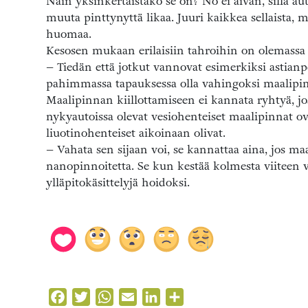
Näin yksinkertaistako se on? No ei aivan, sillä aut
muuta pinttynyttä likaa. Juuri kaikkea sellaista, 
huomaa.
Kesosen mukaan erilaisiin tahroihin on olemassa
– Tiedän että jotkut vannovat esimerkiksi astianp
pahimmassa tapauksessa olla vahingoksi maalipin
Maalipinnan kiillottamiseen ei kannata ryhtyä, jo
nykyautoissa olevat vesiohenteiset maalipinnat o
liuotinohenteiset aikoinaan olivat.
– Vahata sen sijaan voi, se kannattaa aina, jos maa
nanopinnoitetta. Se kun kestää kolmesta viiteen v
ylläpitokäsittelyjä hoidoksi.
Facebook
Twitter
WhatsApp
Email
LinkedIn
Share