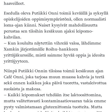
haaveilleet.
Esedulla oleva Putiikki Onni toimii keväällä ja syksyllä
opiskelijoiden oppimisympäristönä, ollen normaalisti
loma-ajan kiinni. Naiset kysyivät mahdollisuutta
perustaa sen tiloihin kesäkuun ajaksi leipomo-
kahvilan.
– Kun koululta näytettiin vihreää valoa, lähdimme
Xamkin järjestämälle Roihu-hankkeen
yrittäjäkurssille, mistä saimme hyvää oppia ja ideoita
yrittäjyyteen.
Niinpä Putiikki Onnin tiloissa toimii kesäkuun ajan
Café Onni, joka tarjoaa muun muassa kahvia ja teetä
sekä ennen kaikkea joka päivä tuoretta, vastaleivottua
suolaista ja makeaa.
– Kaikki leipomukset tehdään itse laktoosittomina,
mutta valitettavasti kontaminaatiovaaran takia emme
pysty valmistamaan gluteenittomia tuotteita. Mutta