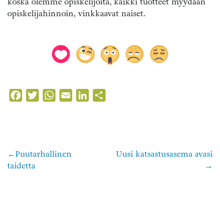
koska olemme opiskelijoita, kaikki tuotteet myydään
opiskelijahinnoin, vinkkaavat naiset.
Facebook
Twitter
WhatsApp
Email
LinkedIn
Share
Puutarhallinen
Uusi katsastusasema avasi
Artikkelien
taidetta
selaus