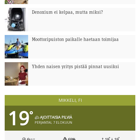
Denoxium ei kelpaa, mutta miksi?
Moottoripuiston paikalle haetaan toimijaa
Yhden naisen yritys pistää pinnat uusiksi
MIKKELI, FI
19
°
AJOITTAISIA PILVIÄ
PERJANTAI, 7 ELOKUUN
°
°
6
69%
19
19
M/S