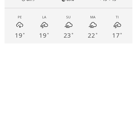
PE
LA
SU
MA
TI
19
19
23
22
17
°
°
°
°
°