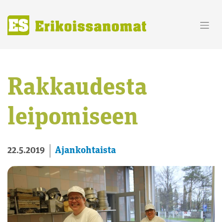
Skip
to
content
Rakkaudesta
leipomiseen
Ajankohtaista
22.5.2019