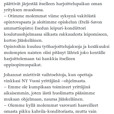
päättivät järjestää itselleen harjoittelupaikan oman
yrityksen muodossa.
– Otimme molemmat viime syksynä vakitöistä
opintovapaata ja aloitimme opiskelun (Etelä-Savon
ammattiopisto) Esedun leipuri-kondiittori
koulutusohjelmassa silkasta rakkaudesta leipomiseen,
kertoo Jääskeläinen.
Opintoihin kuuluu työharjoittelujaksoja ja kesäkuuksi
molempien naisten olisi pitänyt lähteä joko kentälle
harjoittelemaan tai hankkia itselleen
oppisopimuspaikat.
Johannat miettivät vaihtoehtoja, kun opettaja
vinkkasi NY Vuosi yrittäjänä –ohjelmasta.
– Emme ole kumpikaan toimineet yrittäjinä
aikaisemmin, joten iästä huolimatta pääsimme
mukaan ohjelmaan, nauraa Jääskeläinen.
– Olemme kyllä molemmat varovasti haaveilleet
omasta pikku kahvila-konditoriasta, mutta vain