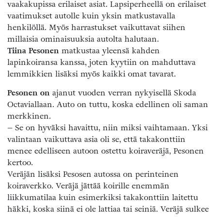
vaakakupissa erilaiset asiat. Lapsiperheellä on erilaiset
vaatimukset autolle kuin yksin matkustavalla
henkilöllä. Myös harrastukset vaikuttavat siihen
millaisia ominaisuuksia autolta halutaan.
Tiina Pesonen
matkustaa yleensä kahden
lapinkoiransa kanssa, joten kyytiin on mahduttava
lemmikkien lisäksi myös kaikki omat tavarat.
Pesonen on
ajanut vuoden verran nykyisellä Skoda
Octaviallaan. Auto on tuttu, koska edellinen oli saman
merkkinen.
– Se on hyväksi havaittu, niin miksi vaihtamaan. Yksi
valintaan vaikuttava asia oli se, että takakonttiin
menee edelliseen autoon ostettu koiraveräjä, Pesonen
kertoo.
Veräjän lisäksi Pesosen autossa on perinteinen
koiraverkko. Veräjä jättää koirille enemmän
liikkumatilaa kuin esimerkiksi takakonttiin laitettu
häkki, koska siinä ei ole lattiaa tai seiniä. Veräjä sulkee