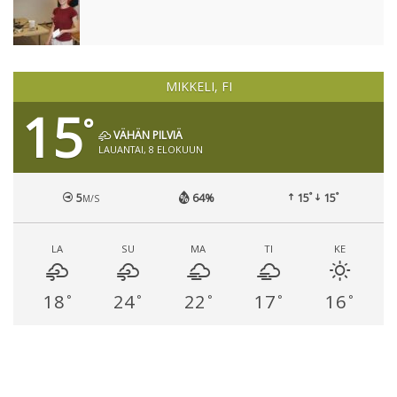
MIKKELI, FI
15
°
VÄHÄN PILVIÄ
LAUANTAI, 8 ELOKUUN
°
°
5
64%
15
15
M/S
LA
SU
MA
TI
KE
18
24
22
17
16
°
°
°
°
°