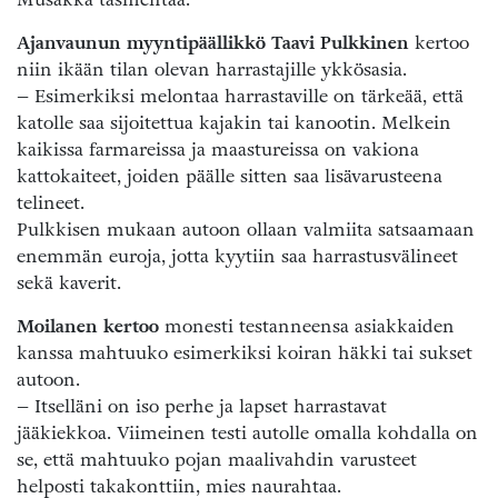
Ajanvaunun myyntipäällikkö Taavi Pulkkinen
kertoo
niin ikään tilan olevan harrastajille ykkösasia.
– Esimerkiksi melontaa harrastaville on tärkeää, että
katolle saa sijoitettua kajakin tai kanootin. Melkein
kaikissa farmareissa ja maastureissa on vakiona
kattokaiteet, joiden päälle sitten saa lisävarusteena
telineet.
Pulkkisen mukaan autoon ollaan valmiita satsaamaan
enemmän euroja, jotta kyytiin saa harrastusvälineet
sekä kaverit.
Moilanen kertoo
monesti testanneensa asiakkaiden
kanssa mahtuuko esimerkiksi koiran häkki tai sukset
autoon.
– Itselläni on iso perhe ja lapset harrastavat
jääkiekkoa. Viimeinen testi autolle omalla kohdalla on
se, että mahtuuko pojan maalivahdin varusteet
helposti takakonttiin, mies naurahtaa.