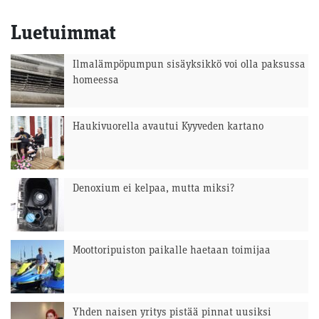
Luetuimmat
Ilmalämpöpumpun sisäyksikkö voi olla paksussa
homeessa
Haukivuorella avautui Kyyveden kartano
Denoxium ei kelpaa, mutta miksi?
Moottoripuiston paikalle haetaan toimijaa
Yhden naisen yritys pistää pinnat uusiksi