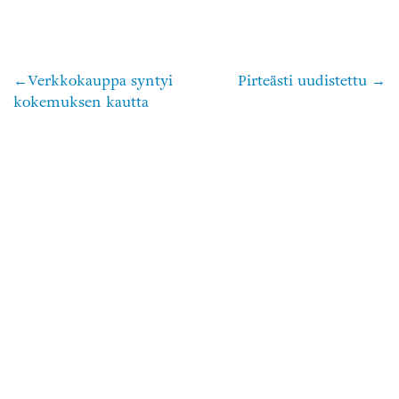
Verkkokauppa syntyi
Pirteästi uudistettu
Artikkelien
kokemuksen kautta
selaus