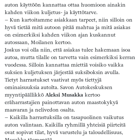
auton käyttöön kannattaa ottaa huomioon ainakin
kahden viikon kuljetus- ja käyttötarve.
– Kun kartoitamme asiakkaan tarpeet, niin silloin on
hyvä tietää mitä autoon pitää mahtua ja mitä asiakas
on esimerkiksi kahden viikon ajan kuskannut
autossaan, Moilanen kertoo.
Joskus voi olla niin, että asiakas tulee hakemaan isoa
autoa, mutta tilalle on tarvetta vain esimerkiksi kerran
vuodessa. Silloin kannattaa miettiä voisiko vaikka
suksien kuljetuksen järjestää suksiboksin avulla.
Tietyt harrastukset vaativat myös tiettyjä
ominaisuuksia autolta. Savon Autokeskuksen
myyntipäällikkö
Aleksi Musakka
kertoo
eräharrastajien painottavan auton maastokykyä
maavaran ja nelivedon osalta.
– Kaikilla harrastuksilla on tasapuolinen vaikutus
auton valintaan. Kaikilla ryhmillä yhteisiä piirteitä
ovat sopivat tilat, hyvä varustelu ja taloudellisuus,
Musakka täsmentää.