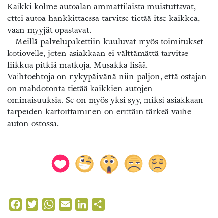
Kaikki kolme autoalan ammattilaista muistuttavat,
ettei autoa hankkittaessa tarvitse tietää itse kaikkea,
vaan myyjät opastavat.
– Meillä palvelupakettiin kuuluvat myös toimitukset
kotiovelle, joten asiakkaan ei välttämättä tarvitse
liikkua pitkiä matkoja, Musakka lisää.
Vaihtoehtoja on nykypäivänä niin paljon, että ostajan
on mahdotonta tietää kaikkien autojen
ominaisuuksia. Se on myös yksi syy, miksi asiakkaan
tarpeiden kartoittaminen on erittäin tärkeä vaihe
auton ostossa.
Facebook
Twitter
WhatsApp
Email
LinkedIn
Share