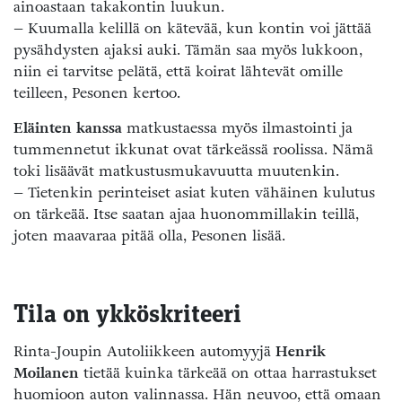
ainoastaan takakontin luukun.
– Kuumalla kelillä on kätevää, kun kontin voi jättää
pysähdysten ajaksi auki. Tämän saa myös lukkoon,
niin ei tarvitse pelätä, että koirat lähtevät omille
teilleen, Pesonen kertoo.
Eläinten kanssa
matkustaessa myös ilmastointi ja
tummennetut ikkunat ovat tärkeässä roolissa. Nämä
toki lisäävät matkustusmukavuutta muutenkin.
– Tietenkin perinteiset asiat kuten vähäinen kulutus
on tärkeää. Itse saatan ajaa huonommillakin teillä,
joten maavaraa pitää olla, Pesonen lisää.
Tila on ykköskriteeri
Rinta-Joupin Autoliikkeen automyyjä
Henrik
Moilanen
tietää kuinka tärkeää on ottaa harrastukset
huomioon auton valinnassa. Hän neuvoo, että omaan