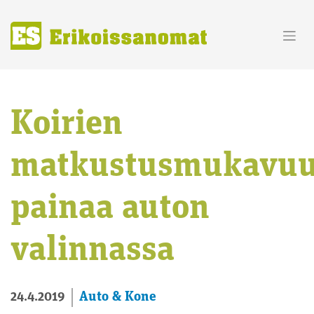
Skip
to
content
Koirien
matkustusmukavu
painaa auton
valinnassa
Auto & Kone
24.4.2019